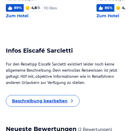
89
%
4,8
/
6
86
%
4,6
/
6
110 Bew.
Zum Hotel
Zum Hotel
Infos Eiscafé Sarcletti
Für den Reisetipp Eiscafé Sarcletti existiert leider noch keine
allgemeine Beschreibung. Dein wertvolles Reisewissen ist jetzt
gefragt. Hilf mit, objektive Informationen wie in Reiseführern
anderen Urlaubern zur Verfügung zu stellen.
Beschreibung bearbeiten
Neueste Bewertungen
(2 Bewertungen)