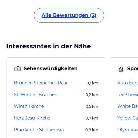
Alle Bewertungen (2)
Interessantes in der Nähe
Sehenswürdigkeiten
Spor
Brunnen Steinernes Paar
Auto Eur
0,1
km
St. Winthir Brunnen
RSD Reis
0,2
km
Winthirkirche
White B
0,5
km
Herz-Jesu-Kirche
0,7
km
Pfarrkirche St. Theresia
Olympias
0,8
km