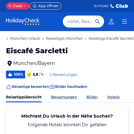
%
Deals
App öffnen
Kontakt
Hotel, Reiseziel
aub
München Urlaub
Reisetipps München
Reisetipp Eiscafé Sarclett
Eiscafé Sarcletti
München/Bayern
100%
5,8
/ 6
2 Bewertungen
Reisetipp bewerten
Bilder hochladen
Reisetippübersicht
Bewertungen
Bilder
Hotels
Möchtest Du Urlaub in der Nähe buchen?
Folgende Hotels könnten Dir gefallen