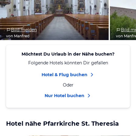
Bild melden
Bild m
von Manfred
von Manfr
Möchtest Du Urlaub in der Nähe buchen?
Folgende Hotels könnten Dir gefallen
Hotel & Flug buchen
Oder
Nur Hotel buchen
Hotel nähe Pfarrkirche St. Theresia