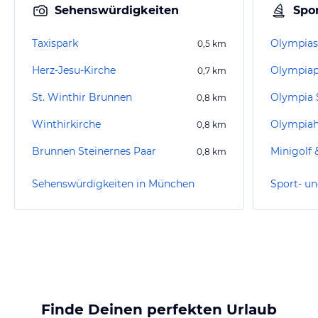
Sehenswürdigkeiten
Spor
Taxispark
Olympias
0,5
km
Herz-Jesu-Kirche
Olympiap
0,7
km
St. Winthir Brunnen
Olympia
0,8
km
Winthirkirche
Olympiah
0,8
km
Brunnen Steinernes Paar
Minigolf 
0,8
km
Sehenswürdigkeiten in München
Finde Deinen perfekten Urlaub