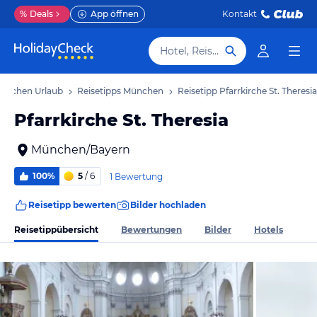
%
Deals
App öffnen
Kontakt
Hotel, Reiseziel
ünchen Urlaub
Reisetipps München
Reisetipp Pfarrkirche St. Theresia
Pfarrkirche St. Theresia
München/Bayern
100%
5
/ 6
1 Bewertung
Reisetipp bewerten
Bilder hochladen
Reisetippübersicht
Bewertungen
Bilder
Hotels