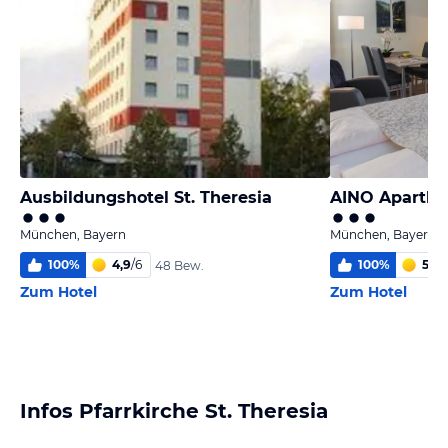
Ausbildungshotel St. Theresia
AINO Apartho
München, Bayern
München, Bayern
100
%
4,9
/
6
100
%
5,9
/
48 Bew.
Zum Hotel
Zum Hotel
Infos Pfarrkirche St. Theresia