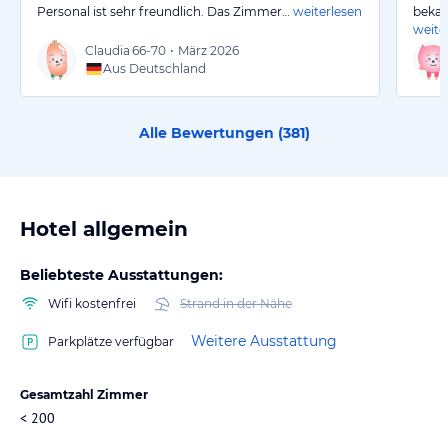
Personal ist sehr freundlich. Das Zimmer…
weiterlesen
bekam
weite
Claudia
66-70
•
März 2026
Aus Deutschland
Alle Bewertungen (
381
)
Hotel allgemein
Beliebteste Ausstattungen:
Wifi kostenfrei
Strand in der Nähe
Weitere Ausstattung
Parkplätze verfügbar
Gesamtzahl Zimmer
< 200