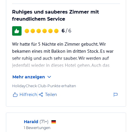
Ruhiges und sauberes Zimmer mit
freundlichem Service
6
/ 6
Wir hatte für 5 Nächte ein Zimmer gebucht. Wir
bekamen eines mit Balkon im dritten Stock. Es war
sehr ruhig und auch sehr sauber. Wir werden auf
jedenfall wieder in dieses Hotel gehen. Auch das
Frühstück war abwechlungsreich. Es gab alles was
Mehr anzeigen
man sich wünscht.
HolidayCheck Club-Punkte erhalten
Hilfreich
Teilen
Harald
(
71+
)
1
Bewertungen