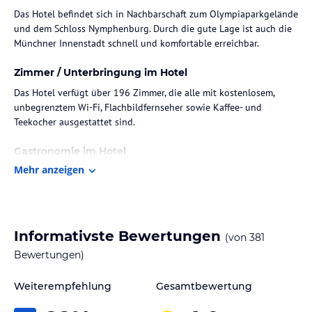
Das Hotel befindet sich in Nachbarschaft zum Olympiaparkgelände
und dem Schloss Nymphenburg. Durch die gute Lage ist auch die
Münchner Innenstadt schnell und komfortable erreichbar.
Zimmer / Unterbringung im Hotel
Das Hotel verfügt über 196 Zimmer, die alle mit kostenlosem,
unbegrenztem Wi-Fi, Flachbildfernseher sowie Kaffee- und
Teekocher ausgestattet sind.
Gastronomie im Hotel
Mehr anzeigen
Das Hotel bietet jeden Morgen ein reichhaltiges Frühstücksbuffet,
ein Restaurant, in dem man essen kann, und eine Bar, in der man
einen Drink genießen kann.
Sonstige Einrichtungen und Services
Informativste Bewertungen
(von
381
Das Hotel verfügt über mehrsprachiges Personal an der 24-
Bewertungen)
Stunden-Rezeption, einen 24-Stunden-Zimmerservice, einen
Kopier- und Faxservice, einen Safe an der Rezeption und Haustiere
Weiterempfehlung
Gesamtbewertung
sind gegen einen Aufpreis ebenfalls erlaubt.