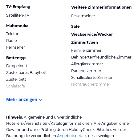
TV-Empfang
Weitere Zimmerinformationen
Satelliten-TV
Feuermelder
Multimedia
Safe
Telefon
Weckservice/Wecker
Radio
Zimmertypen
Fernseher
Familienzimmer
Behindertenfreundliche Zimmer
Bettentyp
Allergikerzimmer
Doppelbett
Raucherzimmer
Zustellbares Babybett
Schallisolierte Zimmer
Zustellbett
Nichtraucherzimmer
Schlafsofa
Mehr anzeigen
Hinweis:
Allgemeine und unverbindliche
Hoteliers-/Veranstalter-/Kataloginformationen. Alle Angaben ohne
Gewähr und ohne Prüfung durch HolidayCheck. Bitte lies vor der
Buchung die verbindlichen
Angebotsdetails
des jeweiligen