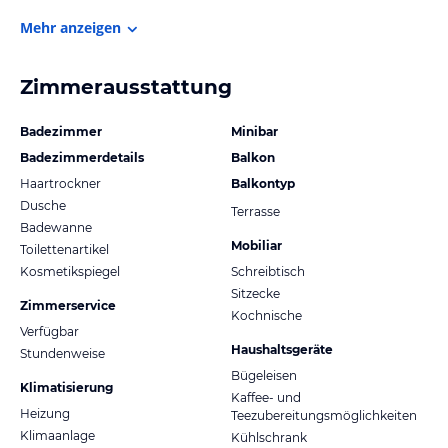
Mehr anzeigen
Zimmerausstattung
Badezimmer
Minibar
Badezimmerdetails
Balkon
Haartrockner
Balkontyp
Dusche
Terrasse
Badewanne
Mobiliar
Toilettenartikel
Kosmetikspiegel
Schreibtisch
Sitzecke
Zimmerservice
Kochnische
Verfügbar
Haushaltsgeräte
Stundenweise
Bügeleisen
Klimatisierung
Kaffee- und
Heizung
Teezubereitungsmöglichkeiten
Klimaanlage
Kühlschrank