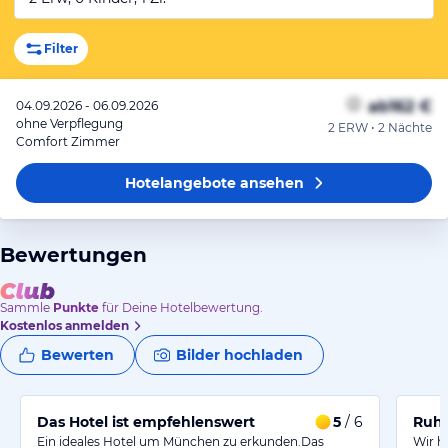
Filter
ab
162 €
04.09.2026 - 06.09.2026
ohne Verpflegung
2 ERW • 2 Nächte
Comfort Zimmer
Hotelangebote
ansehen
Bewertungen
Sammle
Punkte
für Deine Hotelbewertung.
Kostenlos anmelden
Bewerten
Bilder hochladen
Das Hotel ist empfehlenswert
5
/ 6
Ruhi
Ein ideales Hotel um München zu erkunden.Das
Wir h