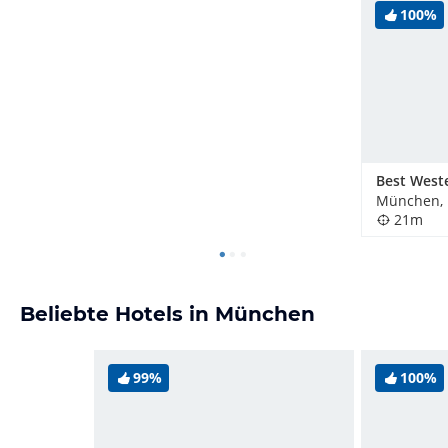
100%
München, 
21m
Beliebte Hotels in München
99%
100%