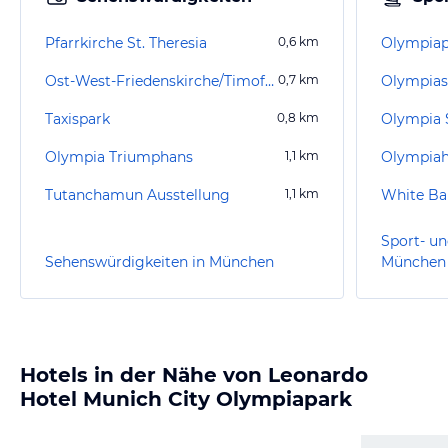
Pfarrkirche St. Theresia
0,6
km
Olympiap
Ost-West-Friedenskirche/Timofejs Eremitage
0,7
km
Olympias
Taxispark
0,8
km
Olympia
Olympia Triumphans
1,1
km
Olympiah
Tutanchamun Ausstellung
1,1
km
White B
Sport- un
Sehenswürdigkeiten in München
München
Hotels in der Nähe von Leonardo
Hotel Munich City Olympiapark