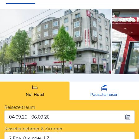
vom Hoteli
Nur Hotel
Pauschalreisen
Reisezeitraum
04.09.26 - 06.09.26
Reiseteilnehmer & Zimmer
2 Erw, 0 Kinder, 1 Zi.