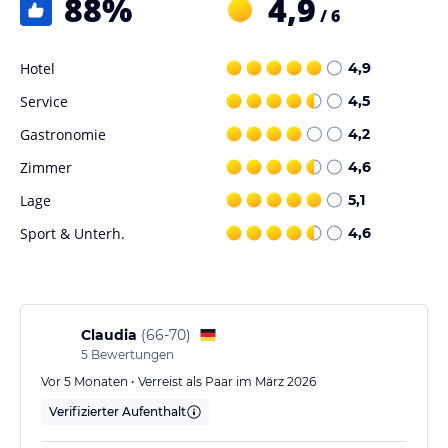
88
%
4,9
/ 6
Hinweis:
Allgemeine und unverbindliche
Hoteliers-/Veranstalter-/Kataloginformationen. Alle Angaben
ohne Gewähr und ohne Prüfung durch HolidayCheck. Bitte
Hotel
4,9
lies vor der Buchung die verbindlichen
Angebotsdetails
des
jeweiligen Veranstalters.
Service
4,5
Gastronomie
4,2
Zimmer
4,6
Lage
5,1
Sport & Unterh.
4,6
Claudia
(
66-70
)
5
Bewertungen
Vor 5 Monaten • Verreist als Paar im März 2026
Verifizierter Aufenthalt