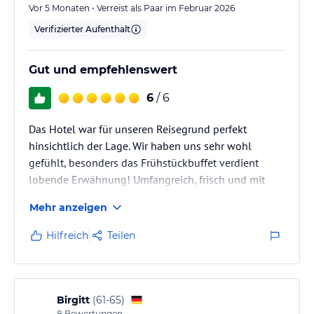
Vor 5 Monaten • Verreist als Paar im Februar 2026
Verifizierter Aufenthalt
Gut und empfehlenswert
6
/ 6
Das Hotel war für unseren Reisegrund perfekt
hinsichtlich der Lage. Wir haben uns sehr wohl
gefühlt, besonders das Frühstückbuffet verdient
lobende Erwähnung! Umfangreich, frisch und mit
freundlichem Personal. Es gibt keinen besonderen
Mehr anzeigen
Luxus, aber alles war sauber, praktisch und
funktionierte tadellos. Insgesamt empfehlenswert mit
Hilfreich
Teilen
gutem Preis-Leistungsverhältnis.
Birgitt
(
61-65
)
8
Bewertungen