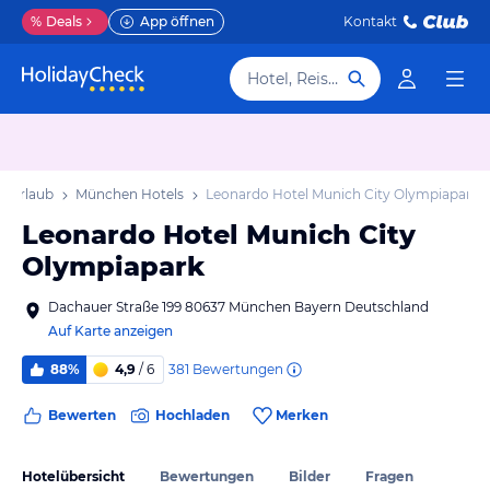
%
Deals
App öffnen
Kontakt
Hotel, Reiseziel
 Urlaub
München Hotels
Leonardo Hotel Munich City Olympiapark
Leonardo Hotel Munich City
Olympiapark
Dachauer Straße 199 80637 München Bayern Deutschland
Auf Karte anzeigen
381
Bewertungen
88%
4,9
/ 6
Bewerten
Hochladen
Merken
Hotelübersicht
Bewertungen
Bilder
Fragen