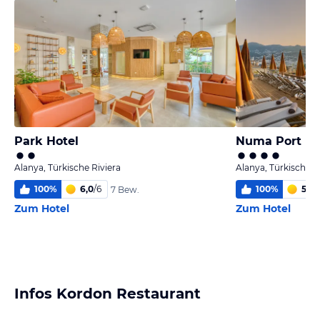
Park Hotel
Numa Port Ho
Alanya, Türkische Riviera
Alanya, Türkische R
100
%
6,0
/
6
100
%
5,3
/
7 Bew.
Zum Hotel
Zum Hotel
Infos Kordon Restaurant