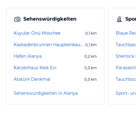
Sehenswürdigkeiten
Spor
Kuyular Önü Moschee
Blaue Rei
0,1
km
Kaskadenbrunnen Haupteinkaufsstraße Alanya
0,1
km
Hafen Alanya
0,2
km
Katzenhaus Kedi Evi
Parasaili
0,3
km
Atatürk Denkmal
Tauchboo
0,3
km
Sehenswürdigkeiten in Alanya
Sport- un