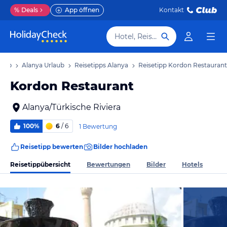
%
Deals
App öffnen
Kontakt
Hotel, Reiseziel
laub
Alanya Urlaub
Reisetipps Alanya
Reisetipp Kordon Restaurant
Kordon Restaurant
Alanya/Türkische Riviera
100%
6
/ 6
1 Bewertung
Reisetipp bewerten
Bilder hochladen
Reisetippübersicht
Bewertungen
Bilder
Hotels