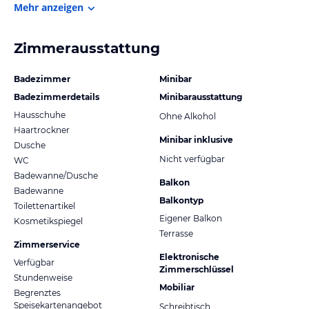
Mehr anzeigen
Zimmerausstattung
Badezimmer
Minibar
Badezimmerdetails
Minibarausstattung
Hausschuhe
Ohne Alkohol
Haartrockner
Minibar inklusive
Dusche
Nicht verfügbar
WC
Badewanne/Dusche
Balkon
Badewanne
Balkontyp
Toilettenartikel
Eigener Balkon
Kosmetikspiegel
Terrasse
Zimmerservice
Elektronische
Verfügbar
Zimmerschlüssel
Stundenweise
Mobiliar
Begrenztes
Speisekartenangebot
Schreibtisch