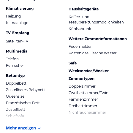
Klimatisierung
Haushaltsgeräte
Heizung
Kaffee- und
Teezubereitungsmöglichkeiten
Klimaanlage
Kühlschrank
TV-Empfang
Weitere Zimmerinformationen
Satelliten-TV
Feuermelder
Multimedia
Kostenlose Flasche Wasser
Telefon
Safe
Fernseher
Weckservice/Wecker
Bettentyp
Zimmertypen
Doppelbett
Doppelzimmer
Zustellbares Babybett
Zweibettzimmer/Twin
Queensize
Familienzimmer
Französisches Bett
Dreibettzimmer
Zustellbett
Nichtraucherzimmer
Schlafsofa
Mehr anzeigen