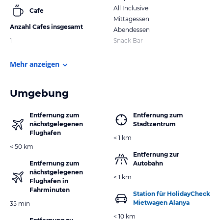
All Inclusive
Cafe
Mittagessen
Anzahl Cafes insgesamt
Abendessen
1
Snack Bar
Mehr anzeigen
Umgebung
Entfernung zum
Entfernung zum
nächstgelegenen
Stadtzentrum
Flughafen
< 1 km
< 50 km
Entfernung zur
Entfernung zum
Autobahn
nächstgelegenen
< 1 km
Flughafen in
Fahrminuten
Station für HolidayCheck
Mietwagen Alanya
35 min
< 10 km