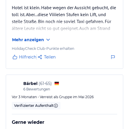
Hotel ist klein. Habe wegen der Aussicht gebucht, die
toll ist. Aber...diese Viiiielen Stufen kein Lift, und
steile Straße. Bin noch nie soviel Taxi gefahren. Für
ältere Leute nicht so gut geeignet. Auch am Strand
kein all in. Hat noch ne Stange extra gekostet. Der
Mehr anzeigen
nâchste Urlaub wieder in einem größeren Hotel mit
super Buffet und all in mit eigenem Strand.
HolidayCheck Club-Punkte erhalten
Hilfreich
Teilen
Bärbel
(
61-65
)
6
Bewertungen
Vor 3 Monaten • Verreist als Gruppe im Mai 2026
Verifizierter Aufenthalt
Gerne wieder