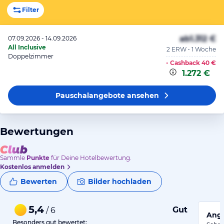
Filter
ab
1.312 €
07.09.2026 - 14.09.2026
All Inclusive
2 ERW • 1 Woche
Doppelzimmer
- Cashback
40 €
1.272 €
Pauschalangebote
ansehen
Bewertungen
Sammle
Punkte
für Deine Hotelbewertung.
Kostenlos anmelden
Bewerten
Bilder hochladen
5,4
Gut
/ 6
Ange
Besonders gut bewertet: