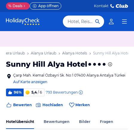
%
Deals
App öffnen
Kontakt
Hotel, Reiseziel
Riviera Urlaub
Alanya Urlaub
Alanya Hotels
Sunny Hill Alya Hotel
Sunny Hill Alya Hotel
Çarşı Mah. Kemal Özbayri Sk. No:1 07400 Alanya Antalya Türkei
Auf Karte anzeigen
793
Bewertungen
96%
5,4
/ 6
Bewerten
Hochladen
Merken
Hotelübersicht
Bewertungen
Bilder
Fragen