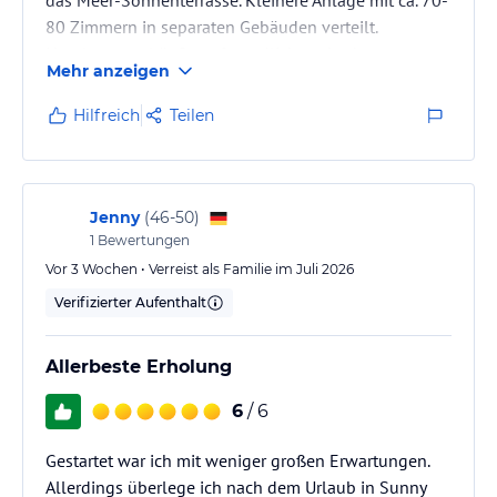
80 Zimmern in separaten Gebäuden verteilt.
Hotelpersonal äußerst freundlich und sehr
Mehr anzeigen
hilfsbereich, sehr guter Service, familiäre Atmosphäre!
Gute Verpflegung-Türkische Küche. Die Ausstattung
Hilfreich
Teilen
der Zimmer ist leider in die Jahre gekommen, zum
Teil renovierungsbedürftig!
Jenny
(
46-50
)
1
Bewertungen
Vor 3 Wochen • Verreist als Familie im Juli 2026
Verifizierter Aufenthalt
Allerbeste Erholung
6
/ 6
Gestartet war ich mit weniger großen Erwartungen.
Allerdings überlege ich nach dem Urlaub in Sunny