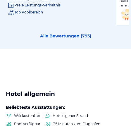
Sehr 
Preis-Leistungs-Verhältnis
Atmos
Top Poolbereich
Alle Bewertungen (
793
)
Hotel allgemein
Beliebteste Ausstattungen:
Wifi kostenfrei
Hoteleigener Strand
Pool verfügbar
35 Minuten zum Flughafen