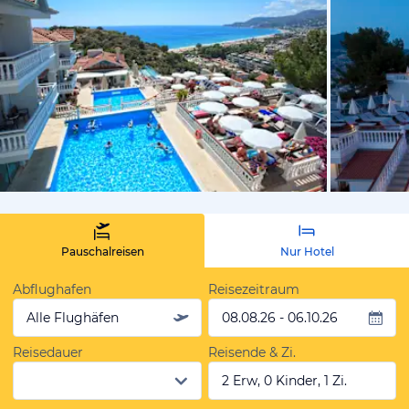
vom Hotelie
Pauschalreisen
Nur Hotel
Abflughafen
Reisezeitraum
Alle Flughäfen
08.08.26 - 06.10.26
Reisedauer
Reisende & Zi.
2 Erw, 0 Kinder, 1 Zi.