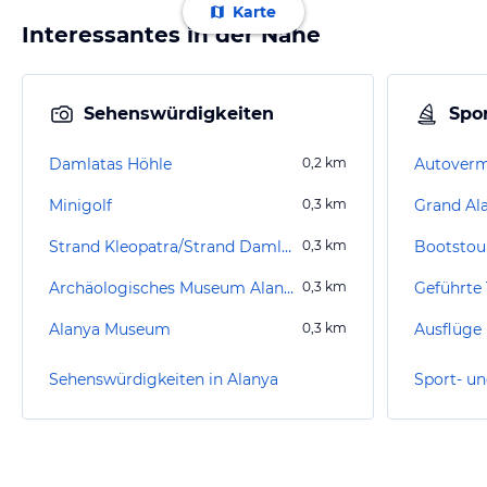
Karte
Interessantes in der Nähe
Sehenswürdigkeiten
Spor
Damlatas Höhle
0,2
km
Minigolf
0,3
km
Grand A
Strand Kleopatra/Strand Damlatasch
0,3
km
Bootstou
Archäologisches Museum Alanya
0,3
km
Alanya Museum
0,3
km
Ausflüge
Sehenswürdigkeiten in Alanya
Sport- un