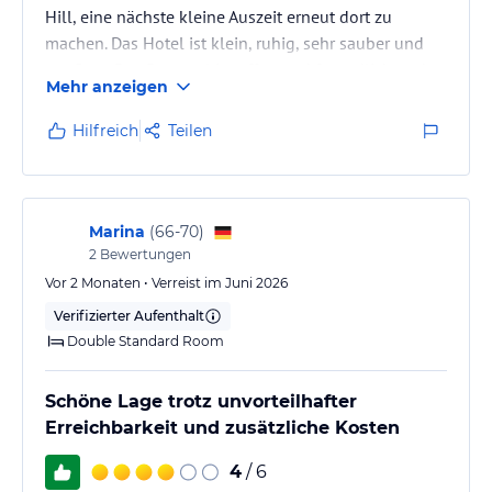
Hill, eine nächste kleine Auszeit erneut dort zu
machen. Das Hotel ist klein, ruhig, sehr sauber und
gepflegt. Das Personal ist offen und freundlich und
Mehr anzeigen
bestrebt, den Gästen den Aufenthalt so schön wie
möglich zu machen. Die Zimmer sind sehr klein, aber
Hilfreich
Teilen
ausreichend, da man ja dort die wenigsten Zeit
verbringt. Der Blick vom Balkon ist spektakulär! Die
Betten sind bequem. Das Essen ist herausragend! Die
Auswahl ist…
Marina
(
66-70
)
2
Bewertungen
Vor 2 Monaten • Verreist im Juni 2026
Verifizierter Aufenthalt
Double Standard Room
Schöne Lage trotz unvorteilhafter
Erreichbarkeit und zusätzliche Kosten
4
/ 6