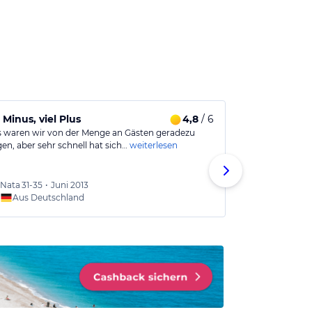
Minus, viel Plus
4,8
/ 6
Toller Urlau
 waren wir von der Menge an Gästen geradezu
Es ist ein sehr
en, aber sehr schnell hat sich…
weiterlesen
sehr zufrieden
Nata
31-35
•
Juni 2013
Rainer
Aus Deutschland
Aus