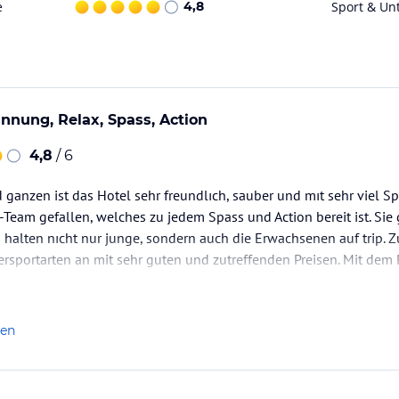
e
4,8
Sport & Un
annung, Relax, Spass, Action
4,8
/ 6
ganzen ist das Hotel sehr freundlıch, sauber und mıt sehr viel S
-Team gefallen, welches zu jedem Spass und Action bereit ist. Si
 halten nıcht nur junge, sondern auch die Erwachsenen auf trip. Z
sportarten an mit sehr guten und zutreffenden Preisen. Mit dem R
hön und glatt.
len