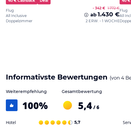
40 € Cashback
Deal
40 €
- 342 €
1.772 €
Flug
Flug
1.430 €
ab
All Inclusive
All Inc
Doppelzimmer
2 ERW. • 1 WOCHE
Doppe
Informativste Bewertungen
(von
4
Be
Weiterempfehlung
Gesamtbewertung
100
%
5,4
/ 6
Hotel
5,7
Serv