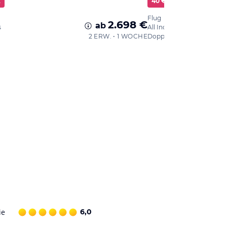
k
40 € Cashback
Deal
Flug
2.698 €
ab
s
All Inclusive Plus
2 ERW. • 1 WOCHE
Doppelzimmer
ie
6,0