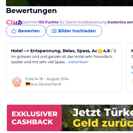
Bewertungen
von Nata, Juni 2013
Sammle
100
Punkte
für Deine Hotelbewertung.
Kostenlos an
Bewerten
Bilder hochladen
Hotel --> Entspannung, Relax, Spass, Action
4,8
/ 6
Im grossen und und ganzen ist das Hotel sehr freundlıch,
sauber und mıt sehr viel Spass…
weiterlesen
Enes
14-18
•
August 2014
Aus Deutschland