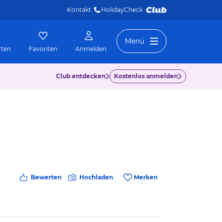
Kontakt
HolidayCheck 
Menü
rten
Favoriten
Anmelden
Club entdecken
Kostenlos anmelden
Bewerten
Hochladen
Merken