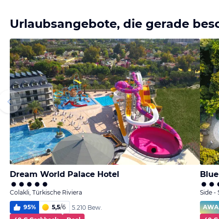
Urlaubsangebote, die gerade bes
Dream World Palace Hotel
Blue
Colakli, Türkische Riviera
Side -
95
%
5,5
/
6
AWA
5.210 Bew.