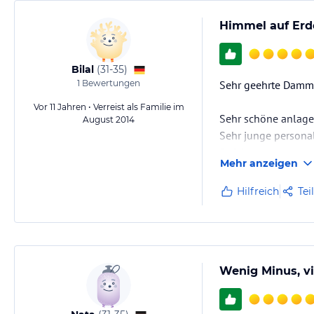
Himmel auf Erd
Bilal
(
31-35
)
1
Bewertungen
Sehr geehrte Damm
Vor 11 Jahren • Verreist als Familie im
Sehr schöne anlage
August 2014
Sehr junge personal
Epfehlenswert.Anıma
Mehr anzeigen
Die Anlage eınfach 
Yıldıray,Sercan,Dil
Hilfreich
Tei
Musik ist super.Es 
MFG
G. Bilal
Wenig Minus, vi