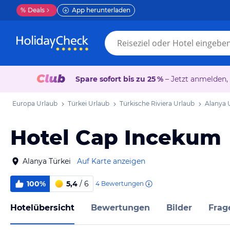
%
Deals
App herunterladen
Spare sofort bis zu 25 %
– Jetzt anmelden,
Europa Urlaub
Türkei Urlaub
Türkische Riviera Urlaub
Alanya 
Hotel Cap Incekum
Alanya Türkei
Auf Karte anzeigen
100%
5,4
/ 6
4
Bewertungen
Hotelübersicht
Bewertungen
Bilder
Frag