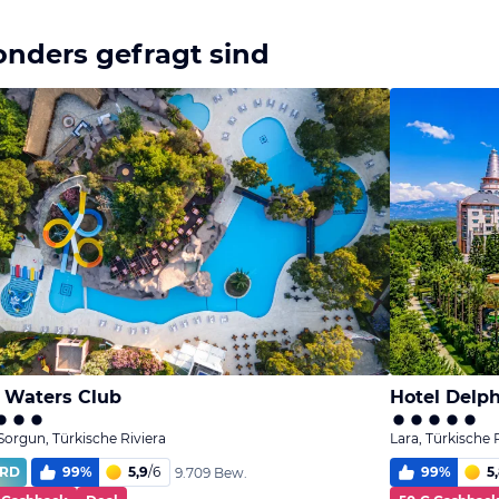
onders gefragt sind
 Waters Club
Hotel Delph
 Sorgun, Türkische Riviera
Lara, Türkische 
RD
99
%
5,9
/
6
99
%
5
9.709 Bew.