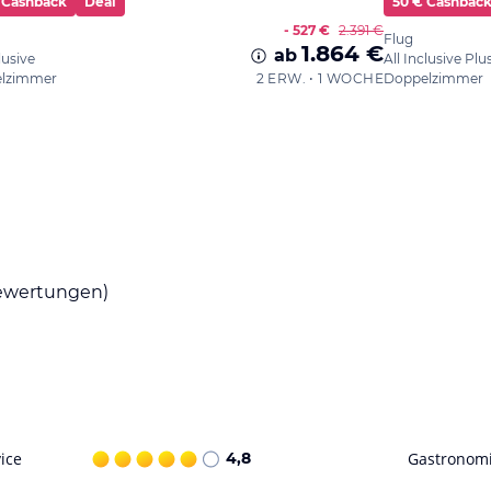
 Cashback
Deal
50 € Cashbac
- 527 €
2.391 €
Flug
1.864 €
ab
lusive
All Inclusive Plu
lzimmer
2 ERW. • 1 WOCHE
Doppelzimmer
wertungen)
ice
4,8
Gastronom