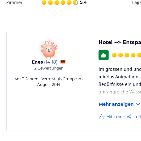
Zimmer
5,4
Lag
Hotel --> Entsp
Enes
(
14-18
)
2
Bewertungen
Im grossen und und 
mir das Animatiıons
Vor 11 Jahren • Verreist als Gruppe im
Bedürfnisse ein und
August 2014
umfangreiche Wasser
mein Urlaub sehr sc
Mehr anzeigen
Hilfreich
Tei