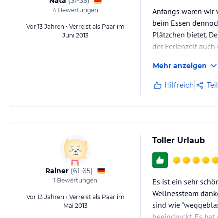
Nata
(
31-35
)
4
Bewertungen
Anfangs waren wir v
beim Essen dennoch
Vor 13 Jahren • Verreist als Paar im
Plätzchen bietet. D
Juni 2013
der Ferienzeit auch
muss man natürlic
Mehr anzeigen
Das Personal ist…
Hilfreich
Tei
Toller Urlaub
Rainer
(
61-65
)
1
Bewertungen
Es ist ein sehr sch
Wellnessteam danke
Vor 13 Jahren • Verreist als Paar im
sind wie "weggeblas
Mai 2013
beeindruckt. Es hat