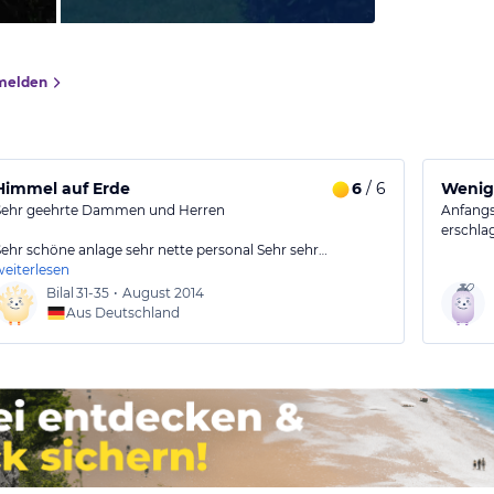
melden
Himmel auf Erde
6
/ 6
Wenig 
Sehr geehrte Dammen und Herren
Anfangs
erschlag
Sehr schöne anlage sehr nette personal Sehr sehr…
weiterlesen
Bilal
31-35
•
August 2014
Aus Deutschland