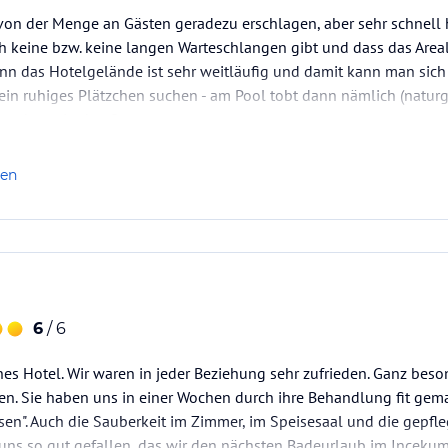
on der Menge an Gästen geradezu erschlagen, aber sehr schnell ha
 keine bzw. keine langen Warteschlangen gibt und dass das Areal
enn das Hotelgelände ist sehr weitläufig und damit kann man sich
 ein ruhiges Plätzchen suchen - am Pool tobt dann nämlich (natur
h rechnen in den Sommermonaten.
len
6
/ 6
önes Hotel. Wir waren in jeder Beziehung sehr zufrieden. Ganz be
n. Sie haben uns in einer Wochen durch ihre Behandlung fit gem
en". Auch die Sauberkeit im Zimmer, im Speisesaal und die gepfl
 uns so gut gefallen, das wir den nächsten Badeurlaub im Inceku