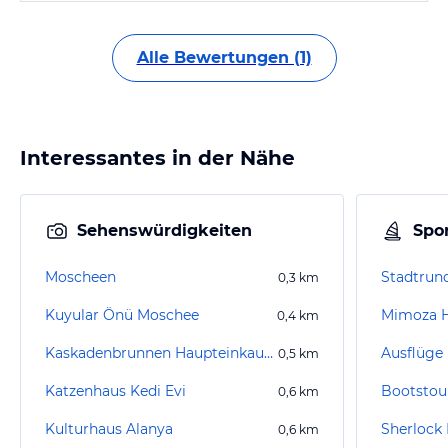
Alle Bewertungen (1)
Interessantes in der Nähe
Sehenswürdigkeiten
Spor
Moscheen
Stadtrund
0,3
km
Kuyular Önü Moschee
Mimoza 
0,4
km
Kaskadenbrunnen Haupteinkaufsstraße Alanya
Ausflüge
0,5
km
Katzenhaus Kedi Evi
Bootstou
0,6
km
Kulturhaus Alanya
0,6
km