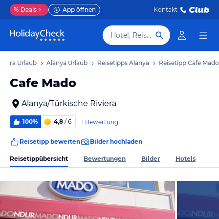
%
Deals
App öffnen
Kontakt
Hotel, Reiseziel
iviera Urlaub
Alanya Urlaub
Reisetipps Alanya
Reisetipp Cafe Mado
Cafe Mado
Alanya/Türkische Riviera
100%
4,8
/ 6
1 Bewertung
Reisetipp bewerten
Bilder hochladen
Reisetippübersicht
Bewertungen
Bilder
Hotels