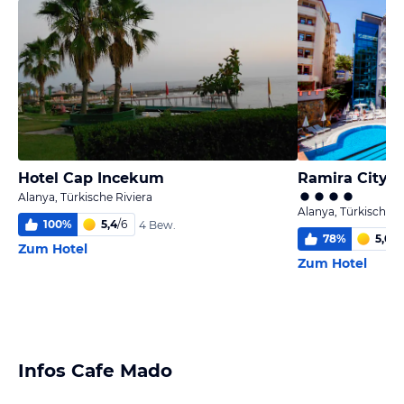
Hotel Cap Incekum
Ramira City H
Alanya, Türkische Riviera
Alanya, Türkische R
100
%
5,4
/
6
4 Bew.
78
%
5,0
/
6
Zum Hotel
Zum Hotel
Infos Cafe Mado