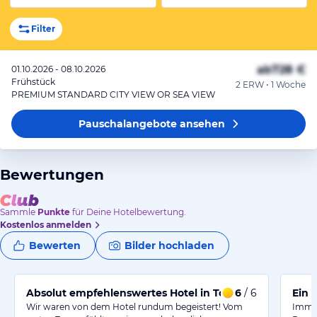
Filter
ab
728 €
01.10.2026 - 08.10.2026
Frühstück
2 ERW • 1 Woche
PREMIUM STANDARD CITY VIEW OR SEA VIEW
Pauschalangebote
ansehen
Bewertungen
Sammle
Punkte
für Deine Hotelbewertung.
Kostenlos anmelden
Bewerten
Bilder hochladen
Absolut empfehlenswertes Hotel in Top-Lage!
6
/ 6
Ein 
Wir waren von dem Hotel rundum begeistert! Vom
Immer