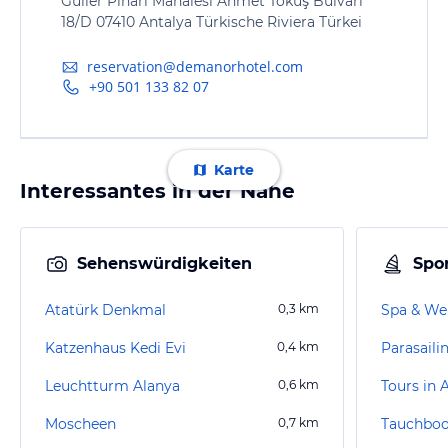
Güller Pınarı Mahalesi Ahmet Tokuş Bulvarı
18/D 07410 Antalya Türkische Riviera Türkei
reservation@demanorhotel.com
+90 501 133 82 07
Karte
Interessantes in der Nähe
Sehenswürdigkeiten
Spor
Atatürk Denkmal
0,3
km
Katzenhaus Kedi Evi
0,4
km
Parasaili
Leuchtturm Alanya
0,6
km
Tours in A
Moscheen
0,7
km
Tauchboo