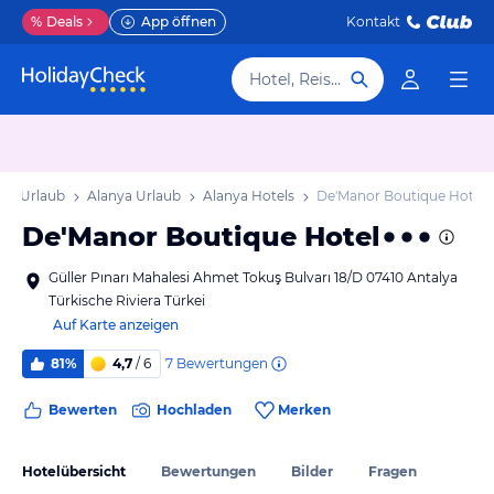
%
Deals
App öffnen
Kontakt
Hotel, Reiseziel
era Urlaub
Alanya Urlaub
Alanya Hotels
De'Manor Boutique Hotel
De'Manor Boutique Hotel
Güller Pınarı Mahalesi Ahmet Tokuş Bulvarı 18/D 07410 Antalya
Türkische Riviera Türkei
Auf Karte anzeigen
7
Bewertungen
81%
4,7
/ 6
Bewerten
Hochladen
Merken
Hotelübersicht
Bewertungen
Bilder
Fragen