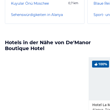
Kuyular Önü Moschee
0,7
km
Blaue Rei
Sehenswürdigkeiten in Alanya
Sport- un
Hotels in der Nähe von De'Manor
Boutique Hotel
100%
Hotel La 
Alanya, Tü