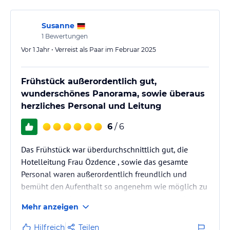
nach drei Tagen kannte ich die Musikstücke bereits
auswendig.
Susanne
1
Bewertungen
Ein weiteres Problem…
Vor 1 Jahr • Verreist als Paar im Februar 2025
Frühstück außerordentlich gut,
wunderschönes Panorama, sowie überaus
herzliches Personal und Leitung
6
/ 6
Das Frühstück war überdurchschnittlich gut, die
Hotelleitung Frau Özdence , sowie das gesamte
Personal waren außerordentlich freundlich und
bemüht den Aufenthalt so angenehm wie möglich zu
machen. man ist dort herzlich willkommen und spürt
Mehr anzeigen
das jeden Tag aufs Neue
Hilfreich
Teilen