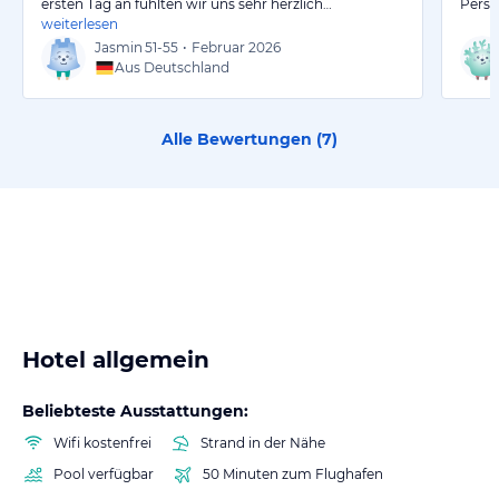
ersten Tag an fühlten wir uns sehr herzlich…
Perso
weiterlesen
Jasmin
51-55
•
Februar 2026
Aus Deutschland
Alle Bewertungen (
7
)
Hotel allgemein
Beliebteste Ausstattungen:
Wifi kostenfrei
Strand in der Nähe
Pool verfügbar
50 Minuten zum Flughafen