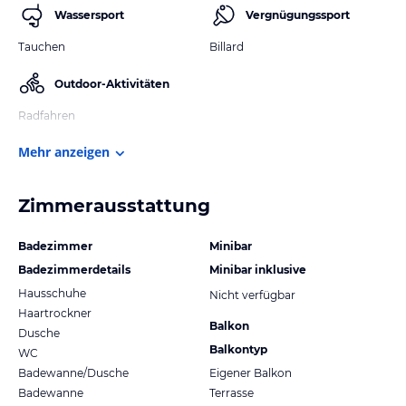
Wassersport
Vergnügungssport
Tauchen
Billard
Outdoor-Aktivitäten
Radfahren
Mehr anzeigen
Zimmerausstattung
Badezimmer
Minibar
Badezimmerdetails
Minibar inklusive
Hausschuhe
Nicht verfügbar
Haartrockner
Balkon
Dusche
Balkontyp
WC
Badewanne/Dusche
Eigener Balkon
Badewanne
Terrasse