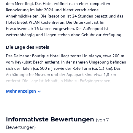
dem Meer liegt. Das Hotel eröffnet nach einer kompletten
Renovierung im Jahr 2024 und bietet verschiedene
Annehmlichkeiten. Die Rezeption ist 24 Stunden besetzt und das
Hotel bietet WLAN kostenfrei an. Die Unterkunft ist für
Erwachsene ab 16 Jahren vorgesehen. Der Außenpool ist
wetterabhängig und Liegen stehen ohne Gebühr zur Verfügung.
Die Lage des Hotels
Das De'Manor Boutique Hotel liegt zentral in Alanya, etwa 200 m
vom Keykubat Beach entfernt. In der näheren Umgebung befinden
sich der Hafen (ca. 500 m) sowie der Rote Turm (ca. 1,3 km). Das
Archäologische Museum und der Aquapark sind etwa 1,8 km
entfernt. Die Lage ist lebhaft, in Nähe zu Fußgängerzonen,
Geschäften und Restaurants.
Mehr anzeigen
Zimmer / Unterbringung im Hotel
Die Zimmer sind Nichtraucherzimmer und bieten
Annehmlichkeiten wie Klimaanlage, WLAN, Safe, Fernseher und
Informativste Bewertungen
(von
7
Balkon mit Sitzgelegenheit. Die Standardzimmer (Premium
Standart City, Premium Standart Sea View und Premium Standart
Bewertungen)
Sea City View) sind ca. 18 m² groß und modern renoviert.