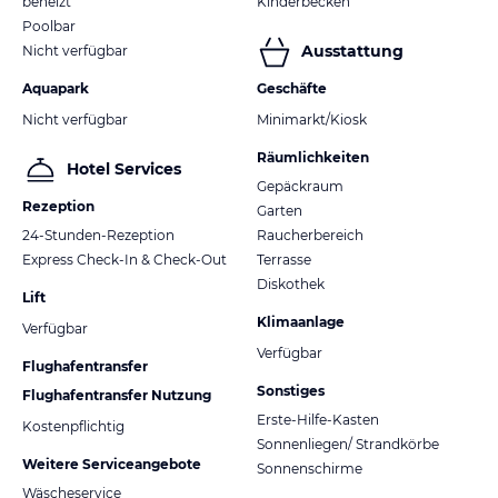
beheizt
Kinderbecken
Poolbar
Ausstattung
Nicht verfügbar
Aquapark
Geschäfte
Nicht verfügbar
Minimarkt/Kiosk
Räumlichkeiten
Hotel Services
Gepäckraum
Rezeption
Garten
24-Stunden-Rezeption
Raucherbereich
Express Check-In & Check-Out
Terrasse
Diskothek
Lift
Klimaanlage
Verfügbar
Verfügbar
Flughafentransfer
Sonstiges
Flughafentransfer Nutzung
Erste-Hilfe-Kasten
Kostenpflichtig
Sonnenliegen/ Strandkörbe
Weitere Serviceangebote
Sonnenschirme
Wäscheservice