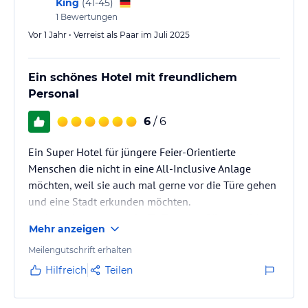
King
(
41-45
)
1
Bewertungen
Vor 1 Jahr • Verreist als Paar im Juli 2025
Ein schönes Hotel mit freundlichem
Personal
6
/ 6
Ein Super Hotel für jüngere Feier-Orientierte
Menschen die nicht in eine All-Inclusive Anlage
möchten, weil sie auch mal gerne vor die Türe gehen
und eine Stadt erkunden möchten.
Auch als Ausgangspunkt für Tagesausflüge perfekt zu
Mehr anzeigen
empfehlen.
Meilengutschrift erhalten
Die Zimmer sind zwar recht klein, aber dafür war die
Hilfreich
Teilen
Dusche riesig und der Wasserdruck genial.