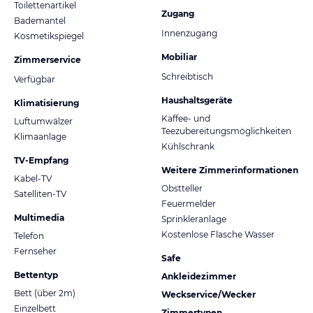
Toilettenartikel
Zugang
Bademantel
Innenzugang
Kosmetikspiegel
Mobiliar
Zimmerservice
Schreibtisch
Verfügbar
Haushaltsgeräte
Klimatisierung
Kaffee- und
Luftumwälzer
Teezubereitungsmöglichkeiten
Klimaanlage
Kühlschrank
TV-Empfang
Weitere Zimmerinformationen
Kabel-TV
Obstteller
Satelliten-TV
Feuermelder
Multimedia
Sprinkleranlage
Kostenlose Flasche Wasser
Telefon
Fernseher
Safe
Bettentyp
Ankleidezimmer
Bett (über 2m)
Weckservice/Wecker
Einzelbett
Zimmertypen