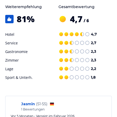
Weiterempfehlung
Gesamtbewertung
Gastronomie im Hotel
81
%
4,7
Das Hotel bietet täglich ein Frühstück im Buffet-Restaurant „DE
/ 6
MANOR“ von 07:30 bis 10:00 Uhr an, welches eine türkische Küche
umfasst. Die Bar „CİLVARDA“ ist von Dienstag bis Sonntag geöffnet.
Hotel
4,7
Hinweis:
Verfasst von HolidayCheck mit Hilfe von KI. Alle
Service
2,7
Angaben ohne Gewähr. Bitte lies vor der Buchung die
Gastronomie
verbindlichen
Angebotsdetails
des jeweiligen Veranstalters.
2,3
Zimmer
2,3
Lage
2,2
Sport & Unterh.
1,8
Jasmin
(
51-55
)
1
Bewertungen
Vor 5 Monaten • Verreist im Februar 2026