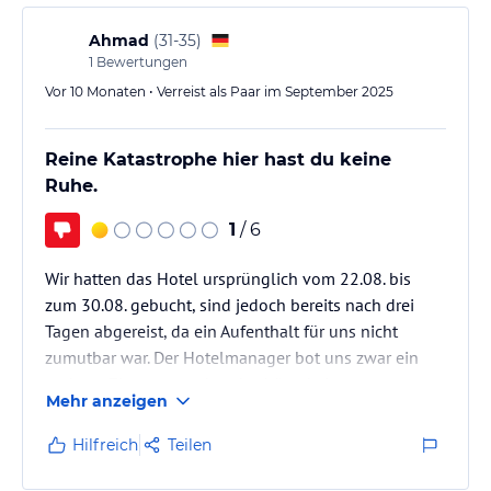
Ahmad
(
31-35
)
1
Bewertungen
Vor 10 Monaten • Verreist als Paar im September 2025
Reine Katastrophe hier hast du keine
Ruhe.
1
/ 6
Wir hatten das Hotel ursprünglich vom 22.08. bis
zum 30.08. gebucht, sind jedoch bereits nach drei
Tagen abgereist, da ein Aufenthalt für uns nicht
zumutbar war. Der Hotelmanager bot uns zwar ein
anderes Zimmer an, aber das hätte keinen
Mehr anzeigen
Unterschied gemacht – die Musik ist im gesamten
Gebäude deutlich zu hören. Sie beginnt täglich um
Hilfreich
Teilen
10:00 Uhr morgens und endet erst gegen Mitternacht.
An Ruhe oder Erholung ist daher nicht zu denken;