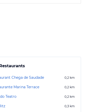
Restaurants
aurant Chega de Saudade
0,2
km
aurante Marina Terrace
0,2
km
 do Teatro
0,2
km
itz
0,3
km