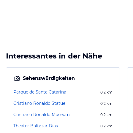
Interessantes in der Nähe
Sehenswürdigkeiten
Parque de Santa Catarina
0,2
km
Cristiano Ronaldo Statue
0,2
km
Cristiano Ronaldo Museum
0,2
km
Theater Baltazar Dias
0,2
km