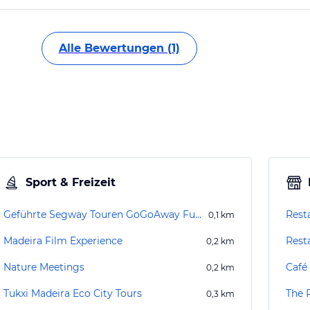
Alle Bewertungen (1)
Sport & Freizeit
Geführte Segway Touren GoGoAway Funchal
Rest
0,1
km
Madeira Film Experience
Rest
0,2
km
Nature Meetings
Café
0,2
km
Tukxi Madeira Eco City Tours
The R
0,3
km