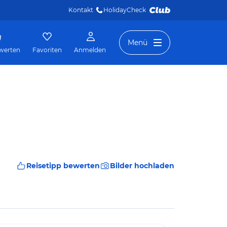
Kontakt
HolidayCheck 
Menü
werten
Favoriten
Anmelden
Reisetipp bewerten
Bilder hochladen