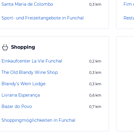
Santa Maria de Colombo
Fim 
0,3
km
Sport- und Freizeitangebote in Funchal
Rest
Shopping
Einkaufcenter La Vie Funchal
0,2
km
The Old Blandy Wine Shop
0,3
km
Blandy's Wein Lodge
0,3
km
Livraria Esperança
0,6
km
Bazar do Povo
0,7
km
Shoppingmöglichkeiten in Funchal