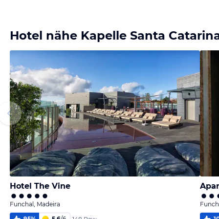
Hotel nähe Kapelle Santa Catarin
Hotel The Vine
Apar
Funchal, Madeira
Funcha
95
%
5,6
/
6
1