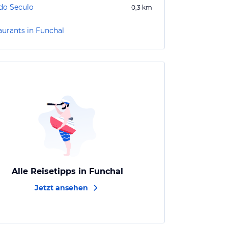
do Seculo
0,3
km
aurants in Funchal
Alle Reisetipps in Funchal
Jetzt ansehen