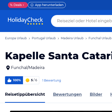
%
Deals
App herunterladen
Europa Urlaub
Portugal Urlaub
Madeira Urlaub
Funchal Urlaub
Kapelle Santa Catar
Funchal/Madeira
100%
5
/ 6
1 Bewertung
Reisetippübersicht
Bewertungen
Bilder