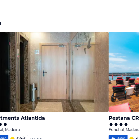
a
tments Atlantida
Pestana CR
l, Madeira
Funchal, Madeir
00
%
5,9
/
6
86
%
4