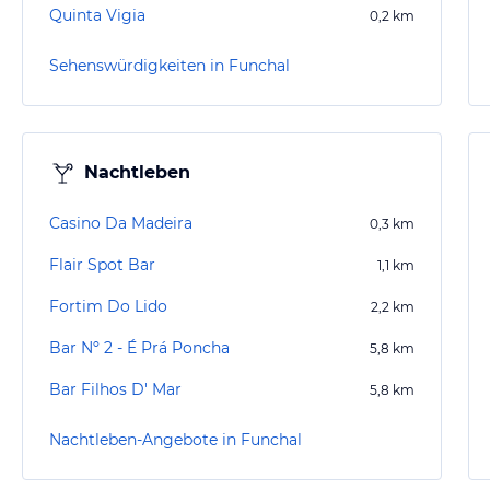
Quinta Vigia
0,2
km
Sehenswürdigkeiten in Funchal
Nachtleben
Casino Da Madeira
0,3
km
Flair Spot Bar
1,1
km
Fortim Do Lido
2,2
km
Bar Nº 2 - É Prá Poncha
5,8
km
Bar Filhos D' Mar
5,8
km
Nachtleben-Angebote in Funchal