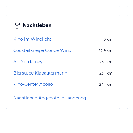
Nachtleben
Kino im Windlicht
1,9
km
Cocktailkneipe Goode Wind
22,9
km
Alt Norderney
23,1
km
Bierstube Klabautermann
23,1
km
Kino-Center Apollo
24,1
km
Nachtleben-Angebote in Langeoog