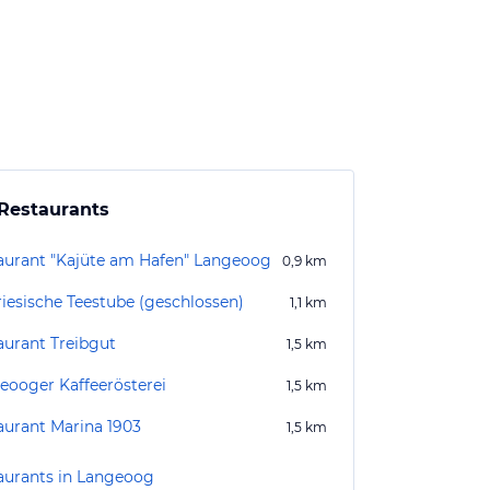
Restaurants
aurant "Kajüte am Hafen" Langeoog
0,9
km
riesische Teestube (geschlossen)
1,1
km
aurant Treibgut
1,5
km
eooger Kaffeerösterei
1,5
km
aurant Marina 1903
1,5
km
aurants in Langeoog