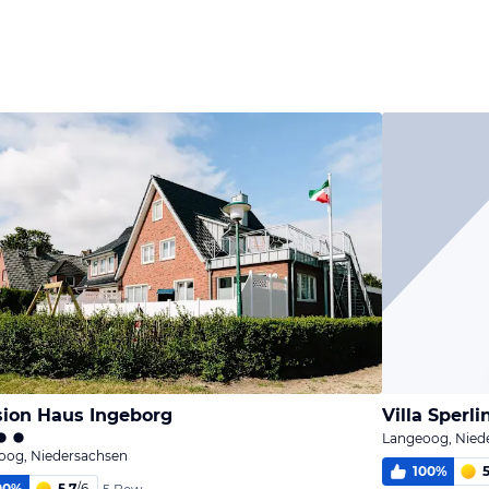
Bild
Bild
Bild
melden
melden
melden
von Matthias
von Matthias
von Matthias
ion Haus Ingeborg
Villa Sperli
Langeoog, Nied
oog, Niedersachsen
100
%
5
00
%
5,7
/
6