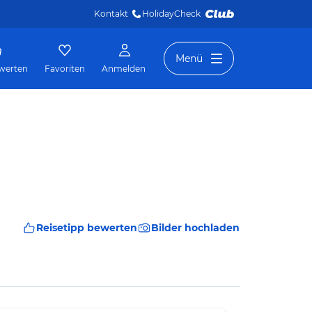
Kontakt
HolidayCheck 
Menü
werten
Favoriten
Anmelden
Reisetipp bewerten
Bilder hochladen