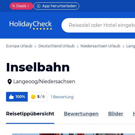
%
Deals
App herunterladen
Europa Urlaub
Deutschland Urlaub
Niedersachsen Urlaub
Lang
Inselbahn
Langeoog/Niedersachsen
100%
5
/ 6
1 Bewertung
Reisetippübersicht
Bewertungen
Bilder