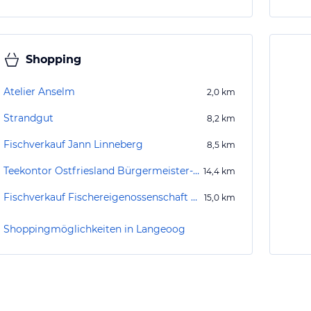
Shopping
Atelier Anselm
2,0
km
Strandgut
8,2
km
Fischverkauf Jann Linneberg
8,5
km
Teekontor Ostfriesland Bürgermeister-Dirksen-Platz
14,4
km
Fischverkauf Fischereigenossenschaft Neuharlingersiel
15,0
km
Shoppingmöglichkeiten in Langeoog