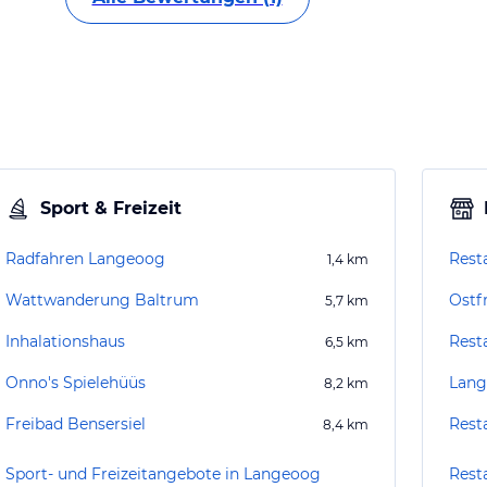
Sport & Freizeit
Radfahren Langeoog
Rest
1,4
km
Wattwanderung Baltrum
Ostf
5,7
km
Inhalationshaus
Rest
6,5
km
Onno's Spielehüüs
Lang
8,2
km
Freibad Bensersiel
Rest
8,4
km
Sport- und Freizeitangebote in Langeoog
Rest