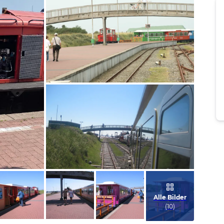
Bild melden
von Nadine & Alex
Bild melden
von Jutta
Alle Bilder
(
10
)