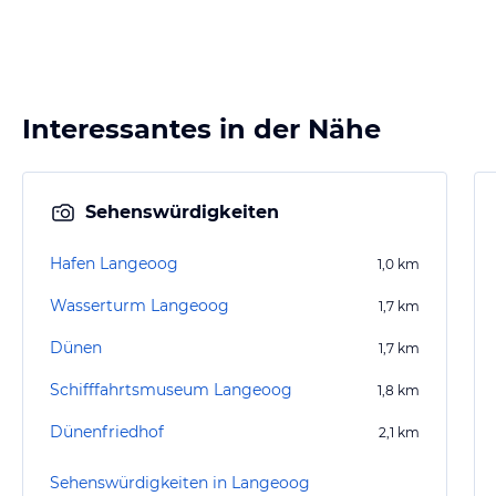
Interessantes in der Nähe
Sehenswürdigkeiten
Hafen Langeoog
1,0
km
Wasserturm Langeoog
1,7
km
Dünen
1,7
km
Schifffahrtsmuseum Langeoog
1,8
km
Dünenfriedhof
2,1
km
Sehenswürdigkeiten in Langeoog