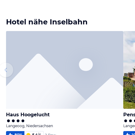
melden
melden
Bild
Bild
melden
melden
von Heidi &
von Heidi &
von Marlies
Hans
Hans
von Jutta
Hotel nähe Inselbahn
Haus Hoogelucht
Pens
Langeoog, Niedersachsen
Lange
80
%
5,4
/
6
1