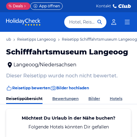
%
Deals
App öffnen
Kontakt
Hotel, Reiseziel
Urlaub
Reisetipps Langeoog
Reisetipp Schifffahrtsmuseum Langeoog
Schifffahrtsmuseum Langeoog
Langeoog/Niedersachsen
Dieser Reisetipp wurde noch nicht bewertet.
Reisetipp bewerten
Bilder hochladen
Reisetippübersicht
Bewertungen
Bilder
Hotels
Möchtest Du Urlaub in der Nähe buchen?
Folgende Hotels könnten Dir gefallen