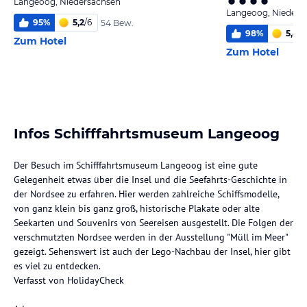
Langeoog, Niedersachsen
Langeoog, Nieders
95
%
5,2
/
6
54 Bew.
98
%
5,4
/
6
Zum Hotel
Zum Hotel
Infos Schifffahrtsmuseum Langeoog
Der Besuch im Schifffahrtsmuseum Langeoog ist eine gute
Gelegenheit etwas über die Insel und die Seefahrts-Geschichte in
der Nordsee zu erfahren. Hier werden zahlreiche Schiffsmodelle,
von ganz klein bis ganz groß, historische Plakate oder alte
Seekarten und Souvenirs von Seereisen ausgestellt. Die Folgen der
verschmutzten Nordsee werden in der Ausstellung "Müll im Meer"
gezeigt. Sehenswert ist auch der Lego-Nachbau der Insel, hier gibt
es viel zu entdecken.
Verfasst von HolidayCheck