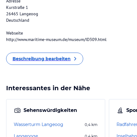
Adresse
Kurstraße 1
26465 Langeoog
Deutschland
Webseite
http://www.maritime-museum.de/museum/ID309.html
Beschreibung bearbeiten
Interessantes in der Nähe
Sehenswürdigkeiten
Spor
Wasserturm Langeoog
Radfahre
0,4
km
Langeooge
Inselbahn
0,4
km