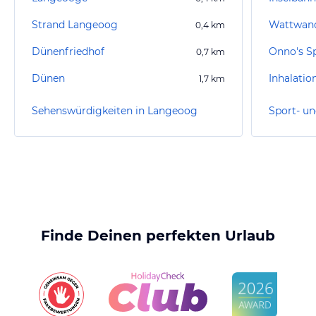
Strand Langeoog
Wattwan
0,4
km
Dünenfriedhof
Onno's S
0,7
km
Dünen
Inhalatio
1,7
km
Sehenswürdigkeiten in Langeoog
Finde Deinen perfekten Urlaub