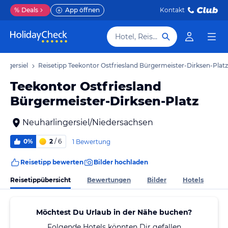
%
Deals
App öffnen
Kontakt
Hotel, Reiseziel
lingersiel
Reisetipp Teekontor Ostfriesland Bürgermeister-Dirksen-Platz
Teekontor Ostfriesland
Bürgermeister-Dirksen-Platz
Neuharlingersiel/Niedersachsen
0%
2
/ 6
1 Bewertung
Reisetipp bewerten
Bilder hochladen
Reisetippübersicht
Bewertungen
Bilder
Hotels
Möchtest Du Urlaub in der Nähe buchen?
Folgende Hotels könnten Dir gefallen