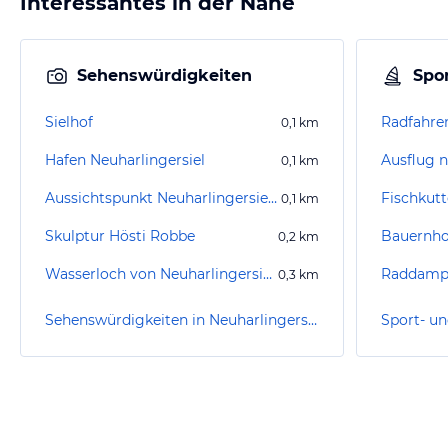
Interessantes in der Nähe
Sehenswürdigkeiten
Spor
Sielhof
Radfahren
0,1
km
Hafen Neuharlingersiel
Ausflug 
0,1
km
Aussichtspunkt Neuharlingersiel Hafen
Fischkut
0,1
km
Skulptur Hösti Robbe
Bauernho
0,2
km
Wasserloch von Neuharlingersiel
Raddampf
0,3
km
Sehenswürdigkeiten in Neuharlingersiel