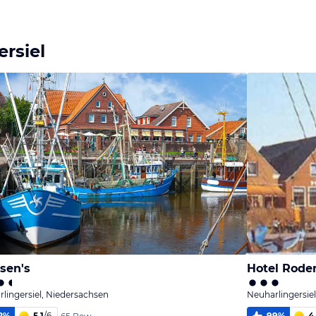
rsiel
sen's
Hotel Rode
lingersiel, Niedersachsen
Neuharlingersie
2
%
5,1
/
6
99
%
4