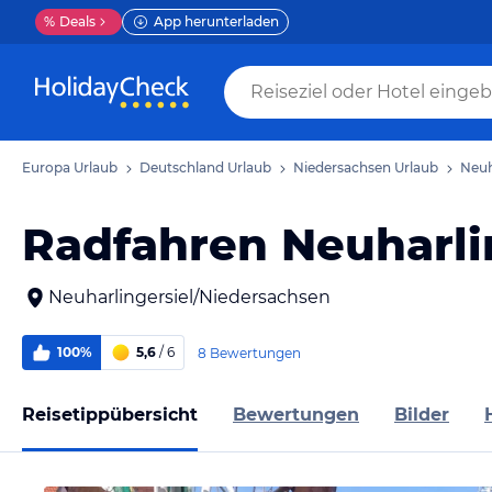
%
Deals
App herunterladen
Europa Urlaub
Deutschland Urlaub
Niedersachsen Urlaub
Neuh
Radfahren Neuharli
Neuharlingersiel/Niedersachsen
100%
5,6
/ 6
8 Bewertungen
Reisetippübersicht
Bewertungen
Bilder