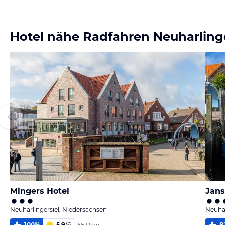
Bild melden
von Lothar Hanstein
Hotel nähe Radfahren Neuharlinge
Mingers Hotel
Jans
Neuharlingersiel, Niedersachsen
Neuhar
100
%
5,9
/
6
8