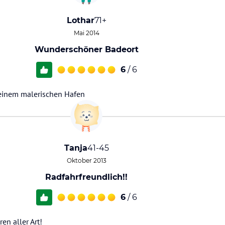
Lothar
71+
Mai 2014
Wunderschöner Badeort
6
/ 6
einem malerischen Hafen
Tanja
41-45
Oktober 2013
Radfahrfreundlich!!
6
/ 6
en aller Art!