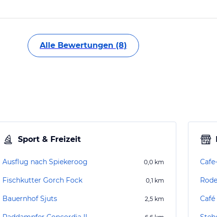
Alle Bewertungen (8)
Sport & Freizeit
Ausflug nach Spiekeroog
Cafe
0,0
km
Fischkutter Gorch Fock
Rode
0,1
km
Bauernhof Sjuts
Café
2,5
km