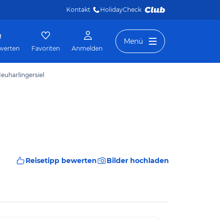
Kontakt
HolidayCheck 
Menü
werten
Favoriten
Anmelden
euharlingersiel
Reisetipp bewerten
Bilder hochladen