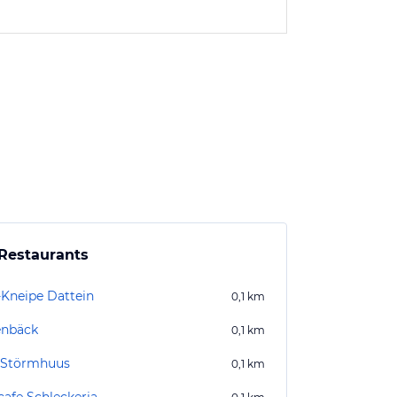
Restaurants
-Kneipe Dattein
0,1
km
nbäck
0,1
km
 Störmhuus
0,1
km