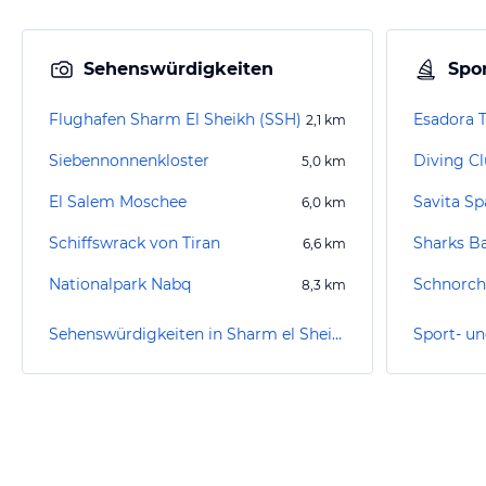
Sehenswürdigkeiten
Spor
Flughafen Sharm El Sheikh (SSH)
Esadora T
2,1
km
Siebennonnenkloster
Diving Cl
5,0
km
El Salem Moschee
Savita Sp
6,0
km
Schiffswrack von Tiran
Sharks B
6,6
km
Nationalpark Nabq
Schnorch
8,3
km
Sehenswürdigkeiten in Sharm el Sheikh