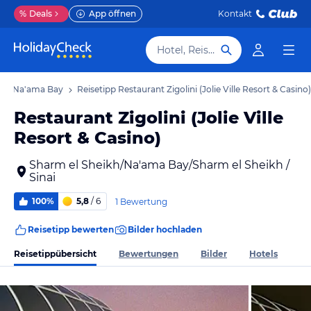
%
Deals
App öffnen
Kontakt
Hotel, Reiseziel
eikh/Na'ama Bay
Reisetipp Restaurant Zigolini (Jolie Ville Resort & Casino)
Restaurant Zigolini (Jolie Ville
Resort & Casino)
Sharm el Sheikh/Na'ama Bay/Sharm el Sheikh /
Sinai
100%
5,8
/ 6
1 Bewertung
Reisetipp bewerten
Bilder hochladen
Reisetippübersicht
Bewertungen
Bilder
Hotels