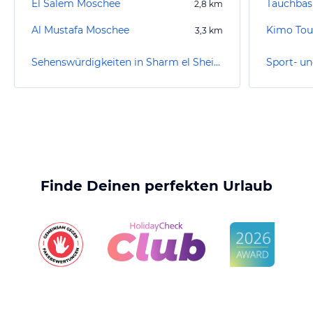
El Salem Moschee
2,8
km
Al Mustafa Moschee
Kimo Tou
3,3
km
Sehenswürdigkeiten in Sharm el Sheikh/Na'ama Bay
Finde Deinen perfekten Urlaub