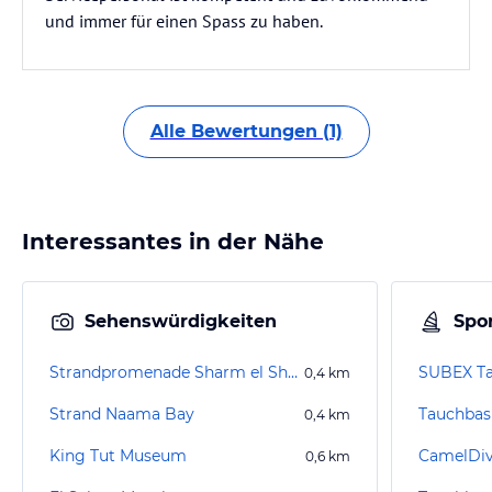
und immer für einen Spass zu haben.
Alle Bewertungen (1)
Interessantes in der Nähe
Sehenswürdigkeiten
Spor
Strandpromenade Sharm el Sheikh
0,4
km
Strand Naama Bay
0,4
km
King Tut Museum
CamelDi
0,6
km