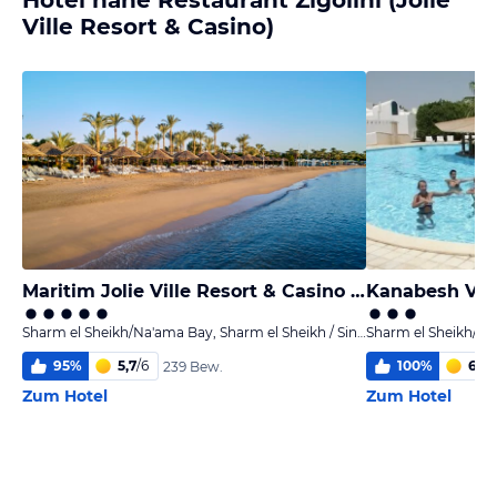
Hotel nähe Restaurant Zigolini (Jolie
Ville Resort & Casino)
Maritim Jolie Ville Resort & Casino Sharm El Sheikh
Kanabesh Vil
Sharm el Sheikh/Na'ama Bay, Sharm el Sheikh / Sinai
95
%
5,7
/
6
100
%
6,0
/
239 Bew.
Zum Hotel
Zum Hotel