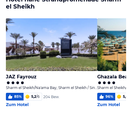
el Sheikh
JAZ Fayrouz
Ghazala Beac
Sharm el Sheikh/Na'ama Bay, Sharm el Sheikh / Sinai
85
%
5,2
/
6
96
%
5,4
/
6
204 Bew.
Zum Hotel
Zum Hotel