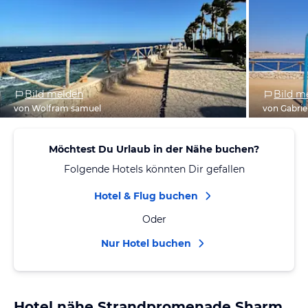
Bild melden
Bild m
von Wolfram samuel
von Gabrie
Möchtest Du Urlaub in der Nähe buchen?
Folgende Hotels könnten Dir gefallen
Hotel & Flug buchen
Oder
Nur Hotel buchen
Hotel nähe Strandpromenade Sharm