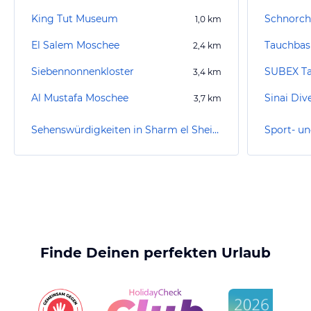
King Tut Museum
Schnorch
1,0
km
El Salem Moschee
2,4
km
Siebennonnenkloster
3,4
km
Al Mustafa Moschee
Sinai Div
3,7
km
Sehenswürdigkeiten in Sharm el Sheikh/Na'ama Bay
Finde Deinen perfekten Urlaub