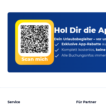
Hol Dir die A
Dein Urlaubsbegleiter – vor 
Exklusive App-Rabatte
au
Komplett kostenlos,
kein
Alle Buchungsinfos immer 
Scan mich
Service
Für Partner