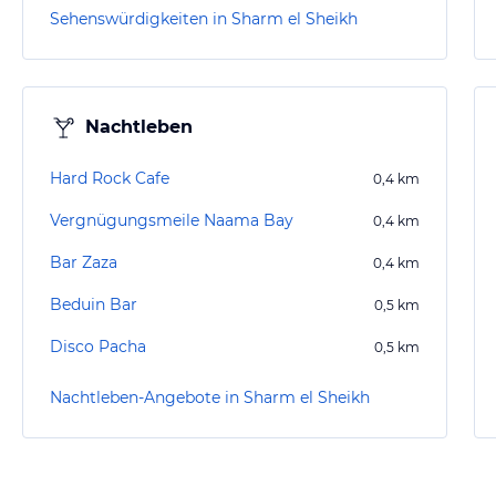
Sehenswürdigkeiten in Sharm el Sheikh
Nachtleben
Hard Rock Cafe
0,4
km
Vergnügungsmeile Naama Bay
0,4
km
Bar Zaza
0,4
km
Beduin Bar
0,5
km
Disco Pacha
0,5
km
Nachtleben-Angebote in Sharm el Sheikh