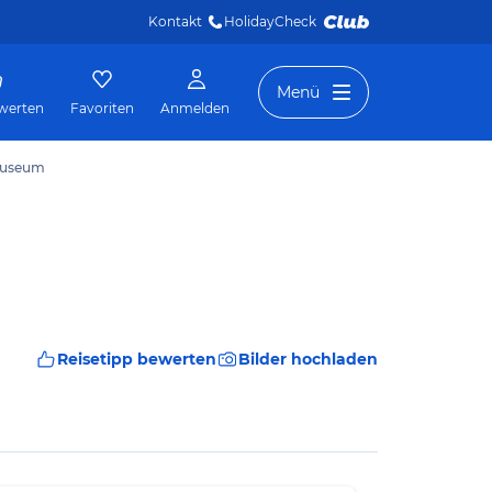
Kontakt
HolidayCheck 
Menü
werten
Favoriten
Anmelden
 Museum
Reisetipp bewerten
Bilder hochladen