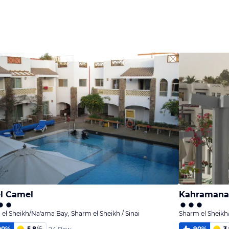
l Camel
Kahramana
el Sheikh/Na'ama Bay, Sharm el Sheikh / Sinai
Sharm el Sheikh/
00
%
5,8
/
6
90
%
3