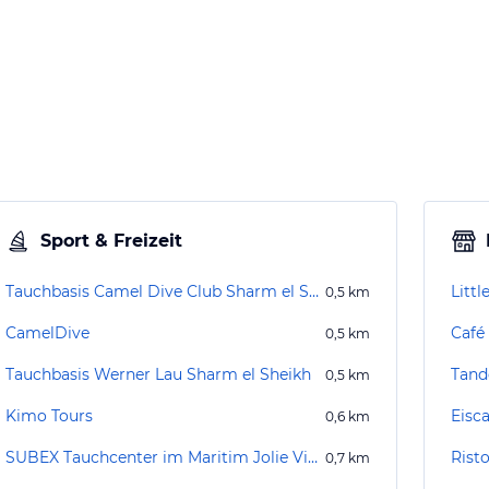
Sport & Freizeit
Tauchbasis Camel Dive Club Sharm el Sheikh/Na'ama Bay
Litt
0,5
km
CamelDive
Café
0,5
km
Tauchbasis Werner Lau Sharm el Sheikh
Tand
0,5
km
Kimo Tours
Eisca
0,6
km
SUBEX Tauchcenter im Maritim Jolie Ville
Rist
0,7
km