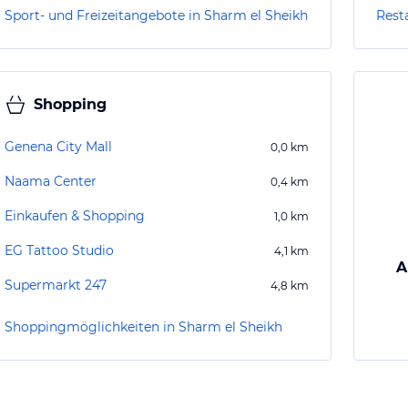
Sport- und Freizeitangebote in Sharm el Sheikh
Rest
Shopping
Genena City Mall
0,0
km
Naama Center
0,4
km
Einkaufen & Shopping
1,0
km
EG Tattoo Studio
4,1
km
A
Supermarkt 247
4,8
km
Shoppingmöglichkeiten in Sharm el Sheikh