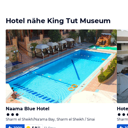
Bild
Bild
Bild
Bild
melden
melden
melden
melden
von Daniel
von Christian
von Christian
von Christian
Hotel nähe King Tut Museum
Naama Blue Hotel
Hote
Sharm el Sheikh/Na'ama Bay, Sharm el Sheikh / Sinai
Sharm 
100
%
5,9
/
6
1