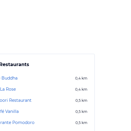
Restaurants
le Buddha
0,4
km
 La Rose
0,4
km
oori Restaurant
0,5
km
fé Vanilla
0,5
km
orante Pomodoro
0,5
km