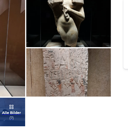
Bild melden
von Daniel
Bild melden
Alle Bilder
von Daniel
(
7
)