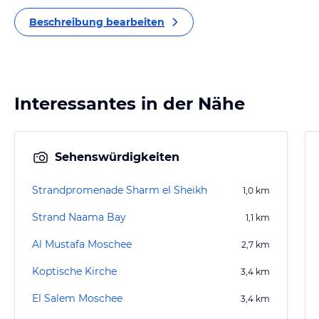
Beschreibung bearbeiten
Interessantes in der Nähe
Sehenswürdigkeiten
Strandpromenade Sharm el Sheikh
1,0
km
Strand Naama Bay
1,1
km
Al Mustafa Moschee
2,7
km
Koptische Kirche
3,4
km
El Salem Moschee
3,4
km