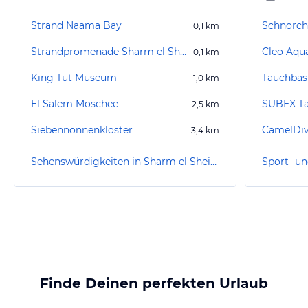
Strand Naama Bay
Schnorch
0,1
km
Strandpromenade Sharm el Sheikh
Cleo Aqu
0,1
km
King Tut Museum
1,0
km
El Salem Moschee
2,5
km
Siebennonnenkloster
CamelDi
3,4
km
Sehenswürdigkeiten in Sharm el Sheikh/Na'ama Bay
Finde Deinen perfekten Urlaub