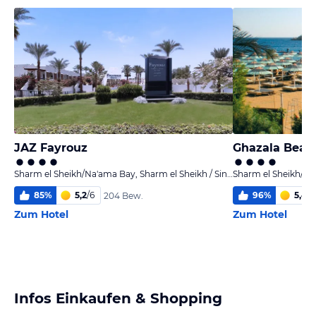
JAZ Fayrouz
Ghazala Beac
Sharm el Sheikh/Na'ama Bay, Sharm el Sheikh / Sinai
85
%
5,2
/
6
96
%
5,4
/
6
204 Bew.
Zum Hotel
Zum Hotel
Infos Einkaufen & Shopping