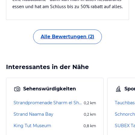
essen und hat am Schluss bis zu 50% rabatt auf alles.
Alle Bewertungen (2)
Interessantes in der Nähe
Sehenswürdigkeiten
Spor
Strandpromenade Sharm el Sheikh
0,2
km
Strand Naama Bay
Schnorch
0,2
km
King Tut Museum
0,8
km