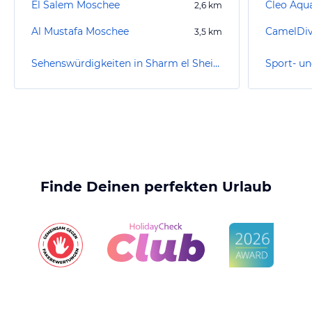
El Salem Moschee
Cleo Aqu
2,6
km
Al Mustafa Moschee
CamelDi
3,5
km
Sehenswürdigkeiten in Sharm el Sheikh
Finde Deinen perfekten Urlaub