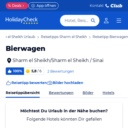
%
Deals
App öffnen
Kontakt
Hotel, Reiseziel
arm el Sheikh Urlaub
Reisetipps Sharm el Sheikh
Reisetipp Bierwagen
Bierwagen
Sharm el Sheikh/Sharm el Sheikh / Sinai
100%
5,8
/ 6
2 Bewertungen
Reisetipp bewerten
Bilder hochladen
Reisetippübersicht
Bewertungen
Bilder
Hotels
Möchtest Du Urlaub in der Nähe buchen?
Folgende Hotels könnten Dir gefallen