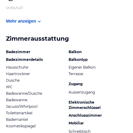
Volleyball
Mehr anzeigen
Zimmerausstattung
Badezimmer
Balkon
Badezimmerdetails
Balkontyp
Hausschuhe
Eigener Balkon
Haartrockner
Terrasse
Dusche
Zugang
WC
Aussenzugang
Badewanne/Dusche
Badewanne
Elektronische
Jacuzzi/Whirlpool
Zimmerschlüssel
Toilettenartikel
Anschlusszimmer
Bademantel
Mobiliar
Kosmetikspiegel
Schreibtisch