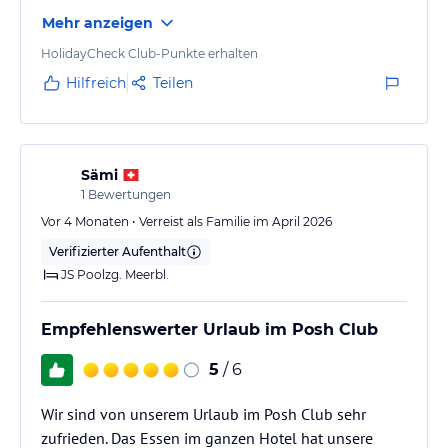
bietet das White Hills Resort Junior-Jacuzzi-Suiten, Familiensuiten,
Executive-Pool-Suiten und eine opulente Royal-Suite.
Mehr anzeigen
HolidayCheck Club-Punkte erhalten
Gastronomie im Hotel
Hilfreich
Teilen
Erleben Sie kulinarische Köstlichkeiten im internationalen
Restaurant mit täglich wechselndem Themenbuffet oder speisen
Sie in einem der 5 À-la-carte-Restaurants mit Indisch, Asiatisch,
Mediterran, Royal (nur für Gäste des Posh Clubs), Felucca (gegen
Sämi
Aufpreis)
1
Bewertungen
Darüber hinaus beherbergt das Resort 12 Bars und Cafés, darunter
Vor 4 Monaten • Verreist als Familie im April 2026
3 Poolbars, Strandbar, Patisserie- und Chocolatier-Lounge, Pub,
Verifizierter Aufenthalt
Posh Club Lounge und eine 24-Stunden-Lobbybar.
JS Poolzg. Meerbl.
Sport und Unterhaltung
Empfehlenswerter Urlaub im Posh Club
Genießen Sie eine große Auswahl an Pools mit dem Kids Pool,
Oasis Pool und Insula Pool. Der Sandstrand, welcher an einem der
5
/ 6
besten Orte am Roten Meer gelegen ist und ein einzigartiges
Taucherlebnis bietet, rundet Ihren Urlaub perfekt ab.
Wir sind von unserem Urlaub im Posh Club sehr
Der Royal Pool und der Royal Jacuzzi Pool mit ihrer königlichen
zufrieden. Das Essen im ganzen Hotel hat unsere