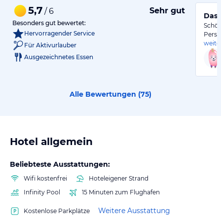
5,7
Sehr gut
/ 6
Das 
Besonders gut bewertet:
Schön
Hervorragender Service
Perso
weite
Für Aktivurlauber
Ausgezeichnetes Essen
Alle Bewertungen (
75
)
Hotel allgemein
Beliebteste Ausstattungen:
Wifi kostenfrei
Hoteleigener Strand
Infinity Pool
15 Minuten zum Flughafen
Weitere Ausstattung
Kostenlose Parkplätze