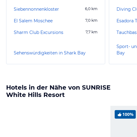
Siebennonnenkloster
6,0
km
Diving Cl
El Salem Moschee
7,0
km
Esadora T
Sharm Club Excursions
7,7
km
Sport- un
Sehenswürdigkeiten in Shark Bay
Bay
Hotels in der Nähe von SUNRISE
White Hills Resort
100%