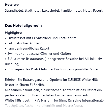
Hoteltyp
Strandhotel, Stadthotel, Luxushotel, Familienhotel, Hotel, Resort
Das Hotel allgemein
Highlights:
• Luxusresort mit Privatstrand und Korallenriff
• Futuristisches Konzept
• Familienfreundliches Resort
• Swim-up- und Jacuzzi-Zimmer und -Suiten
• 5 À-la-carte-Restaurants (unbegrenzte Besuche bei All-Inklusiv-
Buchung)
• Privilegien des Posh Clubs bei Buchung ausgewählter Suiten
Erleben Sie Extravaganz und Opulenz im SUNRISE White Hills
Resort in Sharm El Sheikh.
Mit seinem neuartigen, futuristischen Konzept ist das Resort ein
perfektes Ziel für Ihren nächsten Luxus-Familienurlaub.
White Hills liegt in Ra’s Nasrani, berühmt für seine internationalen
Tauchplätze, flachen Korallenriffe und Meeresfauna.