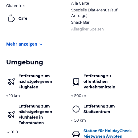
A la Carte
Glutenfrei
Spezielle Diät-Menüs (auf
Anfrage)
Cafe
Snack Bar
Allergiker Speisen
Mehr anzeigen
Umgebung
Entfernung zum
Entfernung zu
nächstgelegenen
öffentlichen
Flughafen
Verkehrsmitteln
< 10 km
< 500 m
Entfernung zum
Entfernung zum
nächstgelegenen
Stadtzentrum
Flughafen in
< 50 km
Fahrminuten
Station für HolidayCheck
15 min
Mietwagen Ägypten