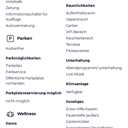
Hotelsafe
Räumlichkeiten
Zeitung
Aufenthaltsraum
Informationsschalter für
Ausflüge
Gepäckraum
Autovermietung
Garten
VIP-Bereich
Parken
Raucherbereich
Terrasse
Kostenfrei
Fitnesscenter
Parkmöglichkeiten
Unterhaltung
Parkplatz
Abendprogramm/-unterhaltung
Parkservice
Live-Musik
Öffentliche Parkplätze
vorhanden
Klimaanlage
Verfügbar
Parkplatzreservierung möglich
nicht möglich
Sonstiges
Erste-Hilfe-Kasten
Wellness
Feuerstelle (außen)
Gartenmöbel
Sauna
Sonnenliegen/ Strandkörbe