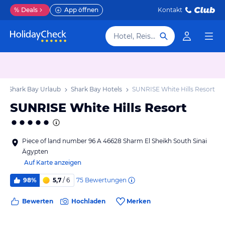
%
Deals
App öffnen
Kontakt
Hotel, Reiseziel
Shark Bay Urlaub
Shark Bay Hotels
SUNRISE White Hills Resort
SUNRISE White Hills Resort
Piece of land number 96 A 46628 Sharm El Sheikh South Sinai
Ägypten
Auf Karte anzeigen
75
Bewertungen
98%
5,7
/ 6
Bewerten
Hochladen
Merken