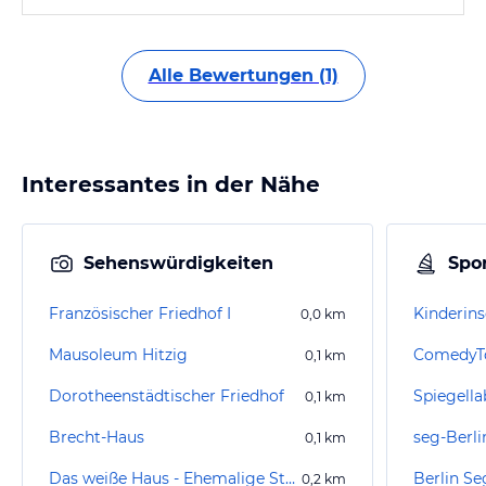
Alle Bewertungen (1)
Interessantes in der Nähe
Sehenswürdigkeiten
Spor
Französischer Friedhof I
Kinderins
0,0
km
Mausoleum Hitzig
ComedyTo
0,1
km
Dorotheenstädtischer Friedhof
Spiegella
0,1
km
Brecht-Haus
0,1
km
Das weiße Haus - Ehemalige Ständige Vertretung der Bundesrepublik Deutschland bei der DDR
Berlin S
0,2
km