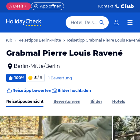
%
Deals
App öffnen
Kontakt
Hotel, Reiseziel
 Urlaub
Reisetipps Berlin-Mitte
Reisetipp Grabmal Pierre Louis Ravené
Grabmal Pierre Louis Ravené
Berlin-Mitte/Berlin
100%
5
/ 6
1 Bewertung
Reisetipp bewerten
Bilder hochladen
Reisetippübersicht
Bewertungen
Bilder
Hotels