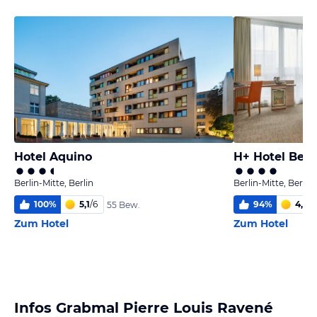
Hotel Aquino
H+ Hotel Berli
Berlin-Mitte, Berlin
Berlin-Mitte, Berlin
100
%
5,1
/
6
94
%
4,9
/
6
55 Bew.
Zum Hotel
Zum Hotel
Infos Grabmal Pierre Louis Ravené