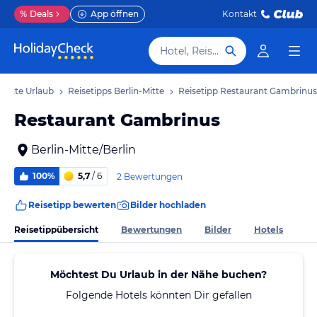
%
Deals
App öffnen
Kontakt
Hotel, Reiseziel
-Mitte Urlaub
Reisetipps Berlin-Mitte
Reisetipp Restaurant Gambrinus
Restaurant Gambrinus
Berlin-Mitte/Berlin
100%
5,7
/ 6
2 Bewertungen
Reisetipp bewerten
Bilder hochladen
Reisetippübersicht
Bewertungen
Bilder
Hotels
Möchtest Du Urlaub in der Nähe buchen?
Folgende Hotels könnten Dir gefallen