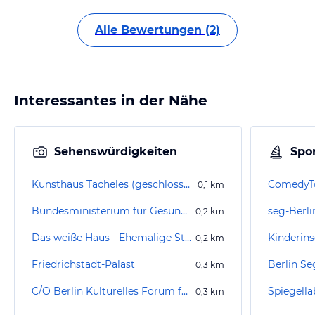
Alle Bewertungen (2)
Interessantes in der Nähe
Sehenswürdigkeiten
Spor
Kunsthaus Tacheles (geschlossen)
ComedyTo
0,1
km
Bundesministerium für Gesundheit
0,2
km
Das weiße Haus - Ehemalige Ständige Vertretung der Bundesrepublik Deutschland bei der DDR
Kinderins
0,2
km
Friedrichstadt-Palast
Berlin S
0,3
km
C/O Berlin Kulturelles Forum für Fotografie Postfuhramt
Spiegella
0,3
km