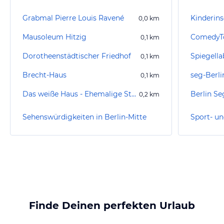
Grabmal Pierre Louis Ravené
Kinderins
0,0
km
Mausoleum Hitzig
ComedyTo
0,1
km
Dorotheenstädtischer Friedhof
Spiegella
0,1
km
Brecht-Haus
0,1
km
Das weiße Haus - Ehemalige Ständige Vertretung der Bundesrepublik Deutschland bei der DDR
Berlin S
0,2
km
Sehenswürdigkeiten in Berlin-Mitte
Finde Deinen perfekten Urlaub