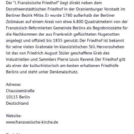
Der "I. Französische Friedhof" liegt direkt neben dem
Dorotheenstädtischen Friedhof in der Oranienburger Vorstadt im
Berliner Bezirk Mitte. Er wurde 1780 außerhalb der Berliner
Zollmauer auf einem Areal von etwa 6.800 Quadratmetern von der
Französisch-Reformierten Gemeinde Berlins als Begräbnisstätte für
die Nachkommen der aus Frankreich geflüchteten Hugenotten
angelegt und offiziell bis 1835 genutzt. Der Friedhof ist bekannt
für seine vielen Grabmale im klassizistischen Stil. Hervorzuheben
ist das von Friedrich August Stüler geschaffene Grab des
Industriellen und Sammlers Pierre Louis Ravené. Der Friedhof gilt
als einer der kulturhistorisch am besten erhaltenen Friedhöfe
Berlins und steht unter Denkmalschutz.
Adresse:
Chausseestraße
10115 Berlin
Deutschland
Website:
www.franzoesische-kirche.de