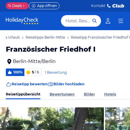
%
Deals
App öffnen
Kontakt
Hotel, Reiseziel
Mitte Urlaub
Reisetipps Berlin-Mitte
Reisetipp Französischer Friedhof I
Französischer Friedhof I
Berlin-Mitte/Berlin
100%
5
/ 6
1 Bewertung
Reisetipp bewerten
Bilder hochladen
Reisetippübersicht
Bewertungen
Bilder
Hotels