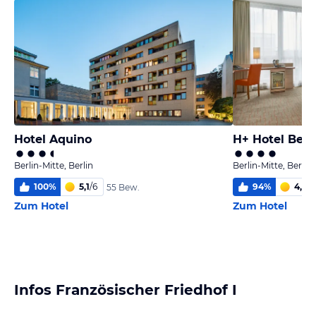
Hotel Aquino
H+ Hotel Berli
Berlin-Mitte, Berlin
Berlin-Mitte, Berlin
100
%
5,1
/
6
94
%
4,9
/
6
55 Bew.
Zum Hotel
Zum Hotel
Infos Französischer Friedhof I