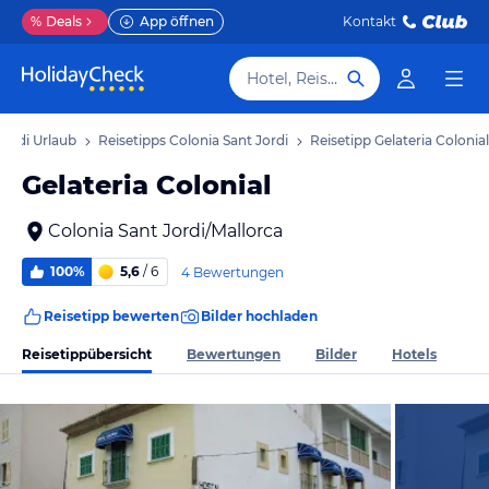
%
Deals
App öffnen
Kontakt
Hotel, Reiseziel
Jordi Urlaub
Reisetipps Colonia Sant Jordi
Reisetipp Gelateria Colonial
Gelateria Colonial
Colonia Sant Jordi/Mallorca
100%
5,6
/ 6
4 Bewertungen
Reisetipp bewerten
Bilder hochladen
Reisetippübersicht
Bewertungen
Bilder
Hotels