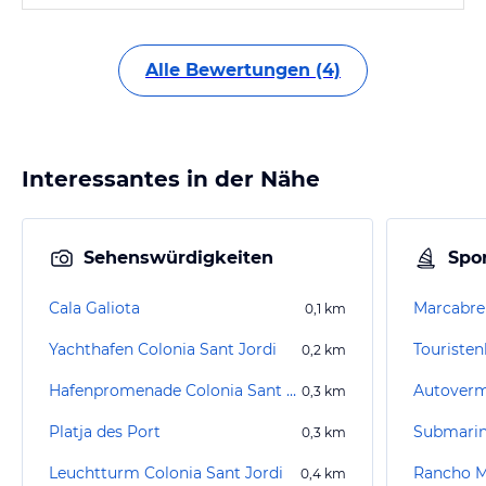
Alle Bewertungen (4)
Interessantes in der Nähe
Sehenswürdigkeiten
Spor
Cala Galiota
Marcabre
0,1
km
Yachthafen Colonia Sant Jordi
Touriste
0,2
km
Hafenpromenade Colonia Sant Jordi
0,3
km
Platja des Port
0,3
km
Leuchtturm Colonia Sant Jordi
Rancho M
0,4
km