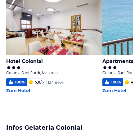
Hotel Colonial
Apartments P
Colonia Sant Jordi, Mallorca
Colonia Sant Jordi,
100
%
5,8
/
6
100
%
4,4
/
124 Bew.
Zum Hotel
Zum Hotel
Infos Gelateria Colonial