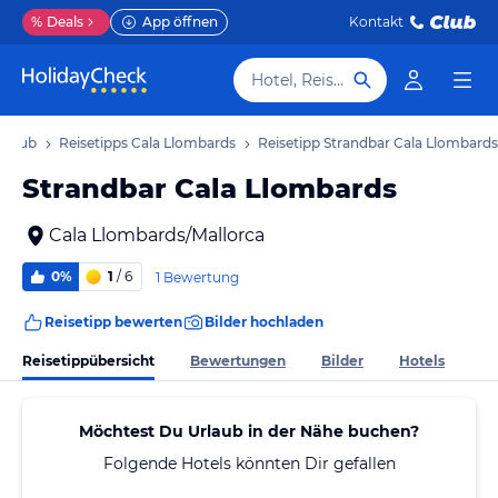
%
Deals
App öffnen
Kontakt
Hotel, Reiseziel
Urlaub
Reisetipps Cala Llombards
Reisetipp Strandbar Cala Llombards
Strandbar Cala Llombards
Cala Llombards/Mallorca
0%
1
/ 6
1 Bewertung
Reisetipp bewerten
Bilder hochladen
Reisetippübersicht
Bewertungen
Bilder
Hotels
Möchtest Du Urlaub in der Nähe buchen?
Folgende Hotels könnten Dir gefallen