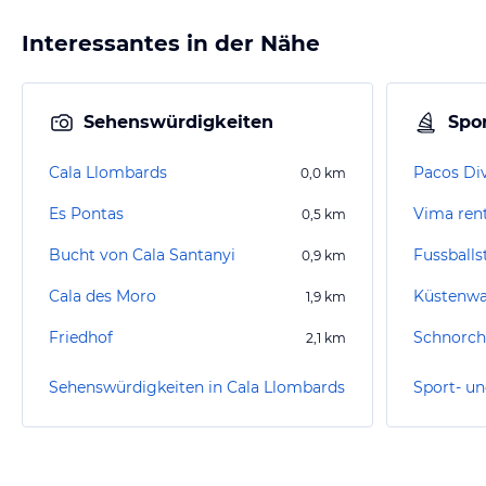
Interessantes in der Nähe
Sehenswürdigkeiten
Spor
Cala Llombards
Pacos Di
0,0
km
Es Pontas
Vima rent
0,5
km
Bucht von Cala Santanyi
Fussballs
0,9
km
Cala des Moro
1,9
km
Friedhof
Schnorch
2,1
km
Sehenswürdigkeiten in Cala Llombards