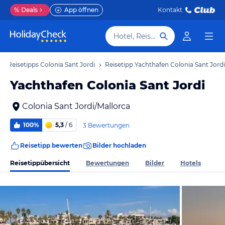
%
Deals
App öffnen
Kontakt
Hotel, Reiseziel
Reisetipps Colonia Sant Jordi
Reisetipp Yachthafen Colonia Sant Jordi
Yachthafen Colonia Sant Jordi
Colonia Sant Jordi/Mallorca
100%
5,3
/ 6
3 Bewertungen
Reisetipp bewerten
Bilder hochladen
Reisetippübersicht
Bewertungen
Bilder
Hotels