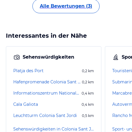
Alle Bewertungen (3)
Interessantes in der Nähe
Sehenswürdigkeiten
Spor
Platja des Port
Touriste
0,2
km
Hafenpromenade Colonia Sant Jordi
0,2
km
Informationszentrum Nationalpark des Archipels Cabrera
Marcabre
0,4
km
Cala Galiota
0,4
km
Leuchtturm Colonia Sant Jordi
Rancho M
0,5
km
Sehenswürdigkeiten in Colonia Sant Jordi