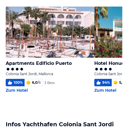
Apartments Edificio Puerto
Hotel Honuca
Colonia Sant Jordi, Mallorca
Colonia Sant Jordi,
100
%
6,0
/
6
94
%
5,5
/
6
3 Bew.
Zum Hotel
Zum Hotel
Infos Yachthafen Colonia Sant Jordi