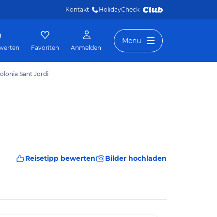
Kontakt
HolidayCheck 
Menü
werten
Favoriten
Anmelden
lonia Sant Jordi
Reisetipp bewerten
Bilder hochladen