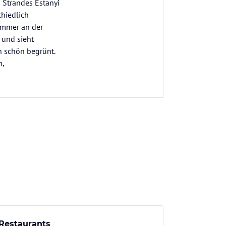
 Strandes Estanyi
chiedlich
 immer an der
 und sieht
ch schön begrünt.
m,
Restaurants