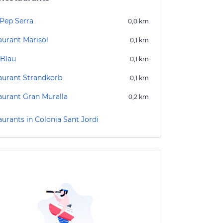
 Pep Serra
0,0
km
aurant Marisol
0,1
km
 Blau
0,1
km
aurant Strandkorb
0,1
km
aurant Gran Muralla
0,2
km
aurants in Colonia Sant Jordi