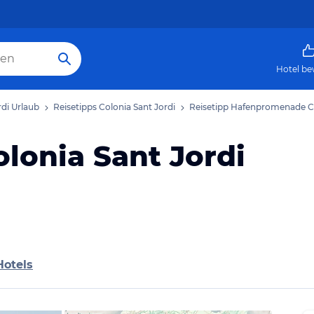
Hotel be
rdi Urlaub
Reisetipps Colonia Sant Jordi
Reisetipp Hafenpromenade Co
onia Sant Jordi
Hotels