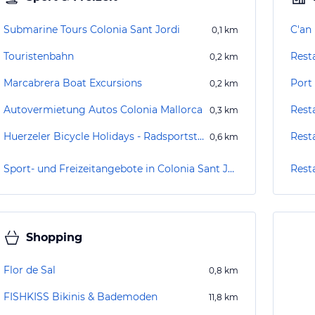
Submarine Tours Colonia Sant Jordi
C'an
0,1
km
Touristenbahn
Rest
0,2
km
Marcabrera Boat Excursions
Port
0,2
km
Autovermietung Autos Colonia Mallorca
Rest
0,3
km
Huerzeler Bicycle Holidays - Radsportstation Colonia Sant Jordi
Rest
0,6
km
Sport- und Freizeitangebote in Colonia Sant Jordi
Rest
Shopping
Flor de Sal
0,8
km
FISHKISS Bikinis & Bademoden
11,8
km