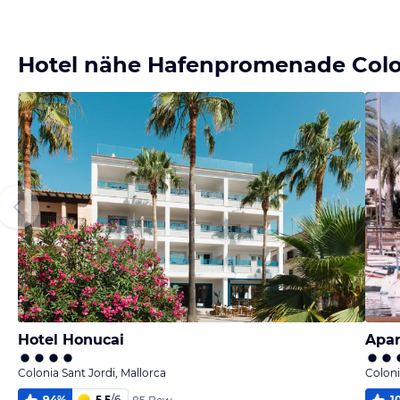
Bild
Bild
Bild
Bild
melden
melden
melden
melden
von Helene
von Helene
von Helene
von Helene
Hotel nähe Hafenpromenade Colon
Hotel Honucai
Apar
Colonia Sant Jordi, Mallorca
Coloni
94
%
5,5
/
6
1