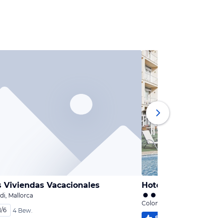
 Viviendas Vacacionales
Hotel Isla de Cabr
di, Mallorca
Colonia Sant Jordi, Mallor
1
/
6
4 Bew.
95
%
5,2
/
6