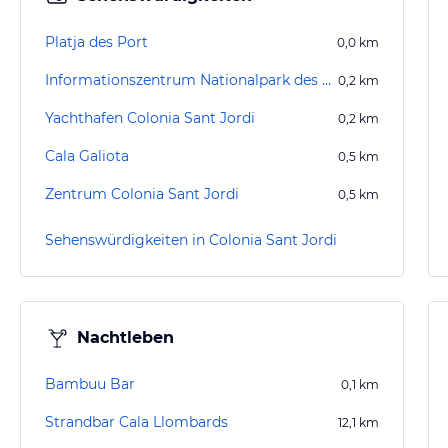
Platja des Port
0,0
km
Informationszentrum Nationalpark des Archipels Cabrera
0,2
km
Yachthafen Colonia Sant Jordi
0,2
km
Cala Galiota
0,5
km
Zentrum Colonia Sant Jordi
0,5
km
Sehenswürdigkeiten in Colonia Sant Jordi
Nachtleben
Bambuu Bar
0,1
km
Strandbar Cala Llombards
12,1
km