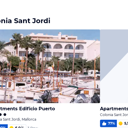
Bild
Bild
Bild
melden
melden
melden
von Marianne
von Marianne
von Andreas
ia Sant Jordi
tments Edificio Puerto
Apartments
Colonia Sant Jor
a Sant Jordi, Mallorca
77
%
5,
00
%
6,0
/
6