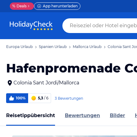
%
Deals
App herunterladen
Europa Urlaub
Spanien Urlaub
Mallorca Urlaub
Colonia Sant Jo
Hafenpromenade Col
Colonia Sant Jordi/Mallorca
100%
5,3
/ 6
3 Bewertungen
Reisetippübersicht
Bewertungen
Bilder