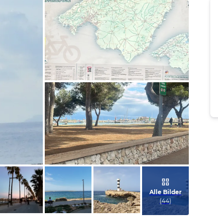
Bild melden
von Jenny
Bild melden
von Jenny
Alle Bilder
(
44
)