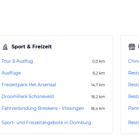
Sport & Freizeit
Tour & Ausflug
Chin
0,0
km
Ausflüge
Rest
6,2
km
Freizeitpark Het Arsenaal
Rest
14,7
km
DroomPark Schoneveld
Rest
18,2
km
Fährverbindung Breskens - Vlissingen
Pann
18,4
km
Sport- und Freizeitangebote in Domburg
Rest