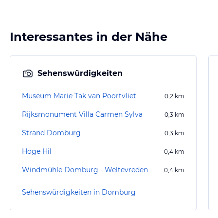
Interessantes in der Nähe
Sehenswürdigkeiten
Museum Marie Tak van Poortvliet
0,2
km
Rijksmonument Villa Carmen Sylva
0,3
km
Strand Domburg
0,3
km
Hoge Hil
0,4
km
Windmühle Domburg - Weltevreden
0,4
km
Sehenswürdigkeiten in Domburg