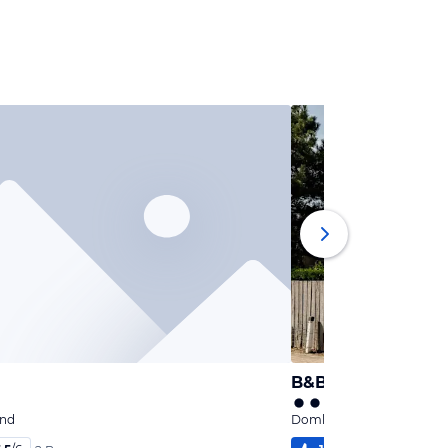
B&B De Dorsvloer
and
Domburg, Seeland