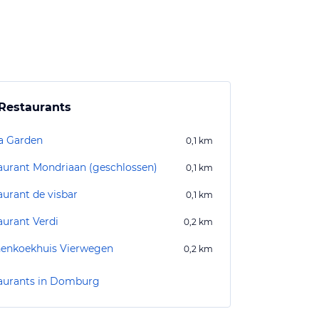
Restaurants
a Garden
0,1
km
aurant Mondriaan (geschlossen)
0,1
km
aurant de visbar
0,1
km
aurant Verdi
0,2
km
enkoekhuis Vierwegen
0,2
km
aurants in Domburg