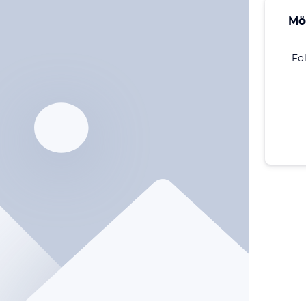
Mö
Fo