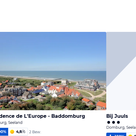
dence de L'Europe - Baddomburg
Bij Juuls
rg, Seeland
Domburg, Seel
00
%
4,8
/
6
2 Bew.