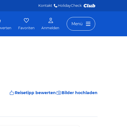
Kontakt
HolidayCheck 
Menü
werten
Favoriten
Anmelden
Reisetipp bewerten
Bilder hochladen