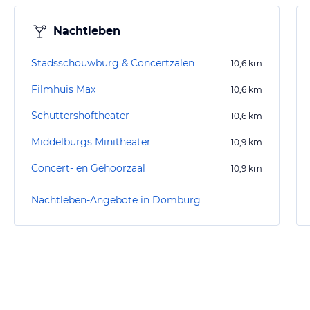
Nachtleben
Stadsschouwburg & Concertzalen
10,6
km
Filmhuis Max
10,6
km
Schuttershoftheater
10,6
km
Middelburgs Minitheater
10,9
km
Concert- en Gehoorzaal
10,9
km
Nachtleben-Angebote in Domburg