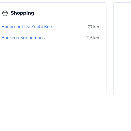
Shopping
Bauernhof De Zoete Kers
7,7
km
Bäckerei Sonnemans
21,6
km