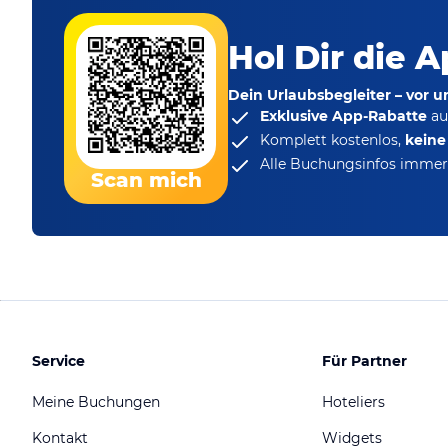
Hol Dir die A
Dein Urlaubsbegleiter – vor 
Exklusive App-Rabatte
au
Komplett kostenlos,
kein
Alle Buchungsinfos immer 
Scan mich
Service
Für Partner
Meine Buchungen
Hoteliers
Kontakt
Widgets