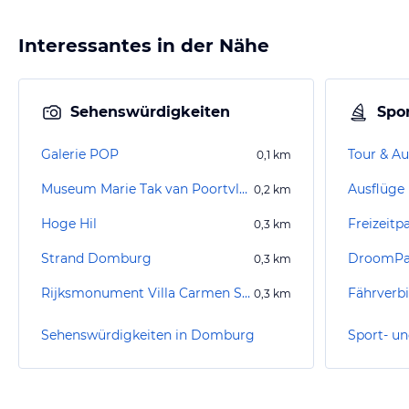
Interessantes in der Nähe
Sehenswürdigkeiten
Spor
Galerie POP
Tour & Au
0,1
km
Museum Marie Tak van Poortvliet
Ausflüge
0,2
km
Hoge Hil
Freizeitp
0,3
km
Strand Domburg
DroomPa
0,3
km
Rijksmonument Villa Carmen Sylva
0,3
km
Sehenswürdigkeiten in Domburg