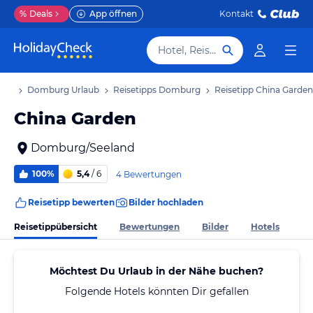
%
Deals
App öffnen
Kontakt
Hotel, Reiseziel
aub
Domburg Urlaub
Reisetipps Domburg
Reisetipp China Garden
China Garden
Domburg/Seeland
100%
5,4
/ 6
4 Bewertungen
Reisetipp bewerten
Bilder hochladen
Reisetippübersicht
Bewertungen
Bilder
Hotels
Möchtest Du Urlaub in der Nähe buchen?
Folgende Hotels könnten Dir gefallen