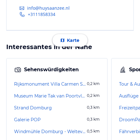
info@huysaanzee.nl
+3111858334
Karte
Interessantes in der Nähe
Sehenswürdigkeiten
Spor
Rijksmonument Villa Carmen Sylva
0,2
km
Tour & Au
Museum Marie Tak van Poortvliet
0,2
km
Ausflüge
Strand Domburg
0,3
km
Freizeitp
Galerie POP
0,3
km
DroomPa
Windmühle Domburg - Weltevreden
0,5
km