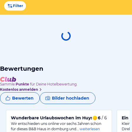
Filter
Bewertungen
Sammle
Punkte
für Deine Hotelbewertung.
Kostenlos anmelden
Bewerten
Bilder hochladen
Wunderbare Urlaubswochen im Huys Aan Zee
6
/ 6
Ein 
Wir entschieden uns online vor sechs Jahren schon
Klein
für dieses B&B Haus in domburg und…
weiterlesen
Direk