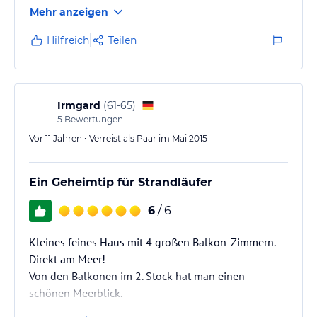
Apartments mit Balkon und Seesicht, Frühstück wird
Mehr anzeigen
ins Zimmer gebracht, Senseo-Maschine und Kekse
usw. immer vor Ort. Zimmer werden top gereinigt, sat-
Hilfreich
Teilen
TV, fantastische Parkplätze, und das in der absoluten
Hochsaison. Wir waren viermal hintereinander hier
und werden bald wieder versuchen ein Zimmer zu
buchen.
Irmgard
(
61-65
)
5
Bewertungen
Vor 11 Jahren • Verreist als Paar im Mai 2015
Ein Geheimtip für Strandläufer
6
/ 6
Kleines feines Haus mit 4 großen Balkon-Zimmern.
Direkt am Meer!
Von den Balkonen im 2. Stock hat man einen
schönen Meerblick.