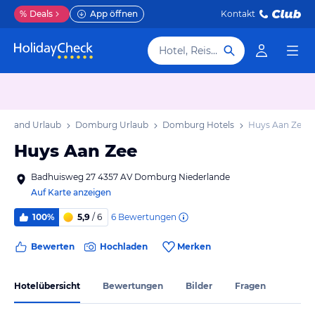
%
Deals
App öffnen
Kontakt
Hotel, Reiseziel
Seeland Urlaub
Domburg Urlaub
Domburg Hotels
Huys Aan Zee
Huys Aan Zee
Badhuisweg 27 4357 AV Domburg Niederlande
Auf Karte anzeigen
6
Bewertungen
100%
5,9
/ 6
Bewerten
Hochladen
Merken
Hotelübersicht
Bewertungen
Bilder
Fragen