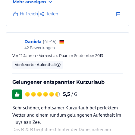
Mehr anzeigen
PKW-Stellplatz frei - Fahrräder finden ebenfalls direkt
am Haus Platz
Hilfreich
Teilen
Absolut tolle Unterkunft in Domburg - ich will nicht
noch mehr loben, da das B & B - Haus meist besetzt
ist und man Mühe hat, einen freies Zimmer zu
Daniela
(
41-45
)
bekommen.
42
Bewertungen
Wir haben 2 Jahre gebraucht, um dort wohnen zu
Vor 12 Jahren • Verreist als Paar im September 2013
können und das, obwohl wir zeitlich flexibel waren!
Verifizierter Aufenthalt
Aber die Warterei hat sich voll und ganz…
Gelungener entspannter Kurzurlaub
5,5
/ 6
Sehr schöner, erholsamer Kurzurlaub bei perfektem
Wetter und einem rundum gelungenen Aufenthalt im
Huys aan Zee.
Das B & B liegt direkt hinter der Düne, näher am