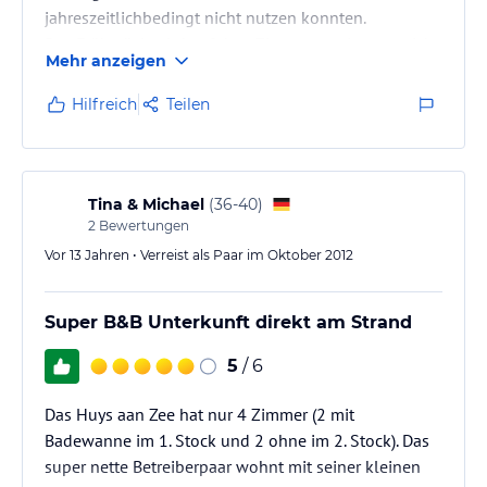
jahreszeitlichbedingt nicht nutzen konnten.
Das Frühstück wird auf dem Zimmer serviert, was ich
Mehr anzeigen
später betrachtet doch nicht so optimal fand.
Der Besitzer brachte es zur gewünschten Uhrzeit auf
Hilfreich
Teilen
einem Tablett ins Zimmer, also musste man sich doch
fertigmachen, um ihn einzulassen und konnte sich
nicht spontan umentscheiden. Der Kaffee aus der
Padmaschine schmeckte mr überhaupt nicht und die
Tina & Michael
(
36-40
)
Sitzgelegenheit zum Frühstücken…
2
Bewertungen
Vor 13 Jahren • Verreist als Paar im Oktober 2012
Super B&B Unterkunft direkt am Strand
5
/ 6
Das Huys aan Zee hat nur 4 Zimmer (2 mit
Badewanne im 1. Stock und 2 ohne im 2. Stock). Das
super nette Betreiberpaar wohnt mit seiner kleinen