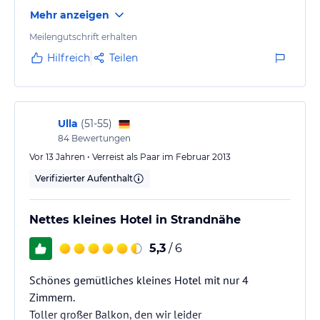
Stand geht in Domburg kaum. Es gibt nur vier
Mehr anzeigen
Zimmer mit geräumigen Balkonen, aber die sind 1a.
Der ca. 30 m2 geräumige Raum besteht aus einer
Meilengutschrift erhalten
Schlaf- und einer Wohnecke, getrennt durch eine
Hilfreich
Teilen
Theke. Die Betten sind äußerst bequem, die
Wohnecke besteht aus mehreren Sitzgelegenheiten.
Schlaf- und Wohnbereich haben je einen
Flachbildfernseher. Alles ist sehr…
Ulla
(
51-55
)
84
Bewertungen
Vor 13 Jahren • Verreist als Paar im Februar 2013
Verifizierter Aufenthalt
Nettes kleines Hotel in Strandnähe
5,3
/ 6
Schönes gemütliches kleines Hotel mit nur 4
Zimmern.
Toller großer Balkon, den wir leider