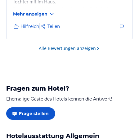
Tochter mit im Haus.
Parkplatz direkt hinter dem Haus im Preis incl. - super
Mehr anzeigen
wichtig in Domburg !!
Hilfreich
Teilen
Alle Bewertungen anzeigen
Fragen zum Hotel?
Ehemalige Gäste des Hotels kennen die Antwort!
Frage stellen
Hotelausstattung Allgemein