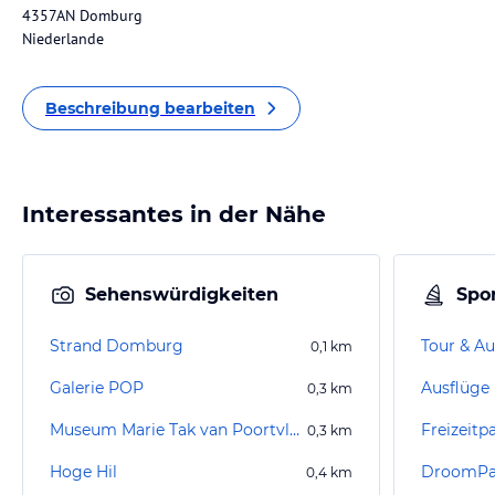
4357AN Domburg
Niederlande
Beschreibung bearbeiten
Interessantes in der Nähe
Sehenswürdigkeiten
Spor
Strand Domburg
Tour & Au
0,1
km
Galerie POP
Ausflüge
0,3
km
Museum Marie Tak van Poortvliet
Freizeitp
0,3
km
Hoge Hil
DroomPa
0,4
km