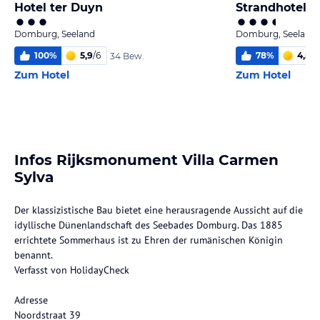
Hotel ter Duyn
Strandhotel 
Domburg, Seeland
Domburg, Seeland
100
%
5,9
/
6
78
%
4,5
/
6
34 Bew.
Zum Hotel
Zum Hotel
Infos Rijksmonument Villa Carmen
Sylva
Der klassizistische Bau bietet eine herausragende Aussicht auf die
idyllische Dünenlandschaft des Seebades Domburg. Das 1885
errichtete Sommerhaus ist zu Ehren der rumänischen Königin
benannt.
Verfasst von HolidayCheck
Adresse
Noordstraat 39