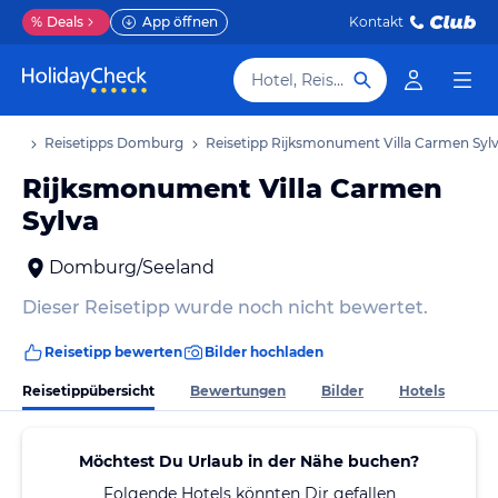
%
Deals
App öffnen
Kontakt
Hotel, Reiseziel
aub
Reisetipps Domburg
Reisetipp Rijksmonument Villa Carmen Syl
Rijksmonument Villa Carmen
Sylva
Domburg/Seeland
Dieser Reisetipp wurde noch nicht bewertet.
Reisetipp bewerten
Bilder hochladen
Reisetippübersicht
Bewertungen
Bilder
Hotels
Möchtest Du Urlaub in der Nähe buchen?
Folgende Hotels könnten Dir gefallen