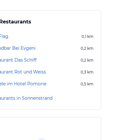
Restaurants
Flag
0,1
km
ndbar Bei Evgeni
0,2
km
aurant Das Schiff
0,2
km
aurant Rot und Weiss
0,3
km
iele im Hotel Pomorie
0,5
km
aurants in Sonnenstrand