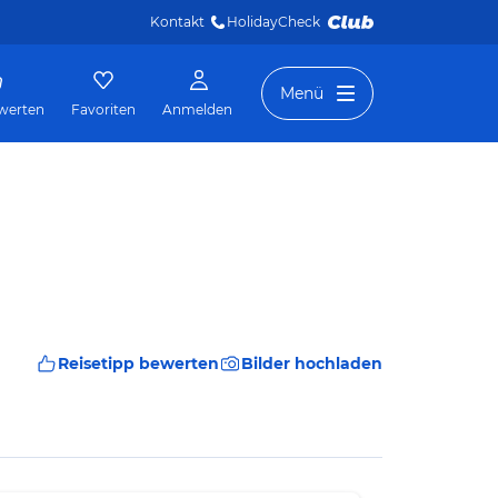
Kontakt
HolidayCheck 
Menü
werten
Favoriten
Anmelden
Reisetipp bewerten
Bilder hochladen