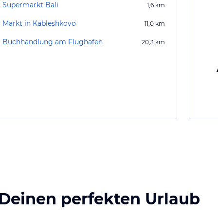
Supermarkt Bali
1,6
km
Markt in Kableshkovo
11,0
km
Buchhandlung am Flughafen
20,3
km
 Deinen perfekten Urlaub