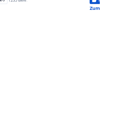
1.235 Bew.
250 
Zum Hotel