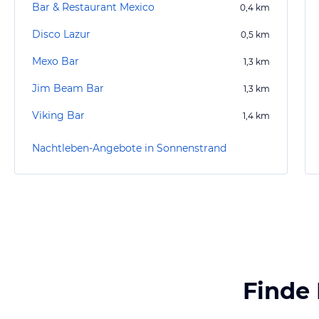
Bar & Restaurant Mexico
0,4
km
Disco Lazur
0,5
km
Mexo Bar
1,3
km
Jim Beam Bar
1,3
km
Viking Bar
1,4
km
Nachtleben-Angebote in Sonnenstrand
Finde