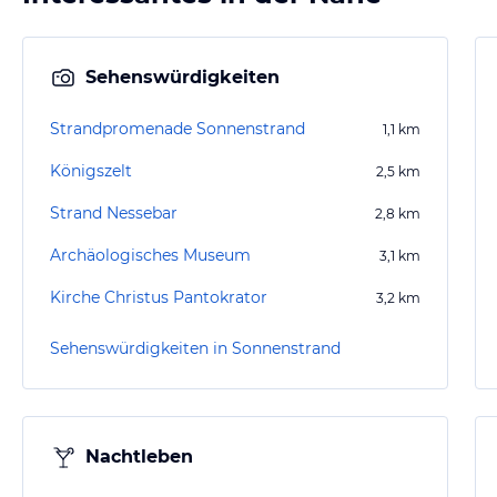
Sehenswürdigkeiten
Strandpromenade Sonnenstrand
1,1
km
Königszelt
2,5
km
Strand Nessebar
2,8
km
Archäologisches Museum
3,1
km
Kirche Christus Pantokrator
3,2
km
Sehenswürdigkeiten in Sonnenstrand
Nachtleben