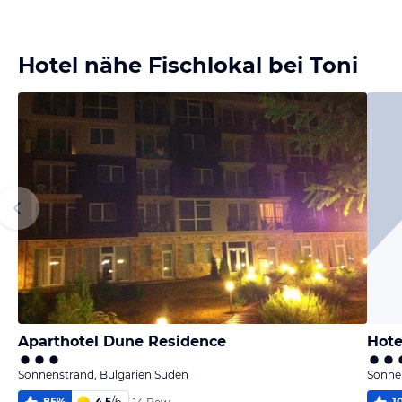
Bild
Bild
melden
melden
von Elmar
von Elmar
Hotel nähe Fischlokal bei Toni
Aparthotel Dune Residence
Hote
Sonnenstrand, Bulgarien Süden
Sonne
85
%
4,5
/
6
1