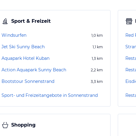
Sport & Freizeit
Windsurfen
Red 
1,0
km
Jet Ski Sunny Beach
Stra
1,1
km
Aquapark Hotel Kuban
Rest
1,3
km
Action Aquapark Sunny Beach
Rest
2,2
km
Bootstour Sonnenstrand
Eisd
3,3
km
Sport- und Freizeitangebote in Sonnenstrand
Rest
Shopping