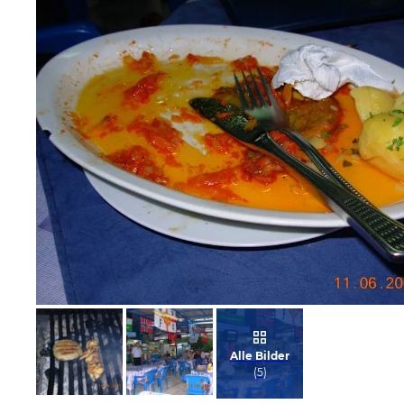
Bild melden
von Elmar
Alle Bilder
(
5
)