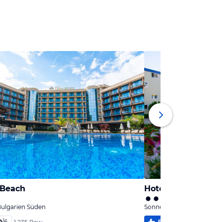
 Beach
Hotel Azurro
Bulgarien Süden
Sonnenstrand, Bulgarien
0
/
6
90
%
4,2
/
6