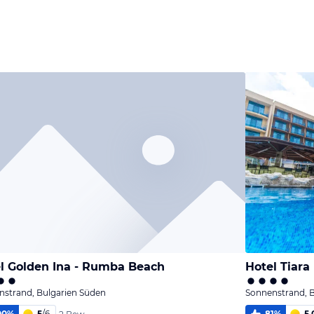
l Golden Ina - Rumba Beach
Hotel Tiara
nstrand, Bulgarien Süden
Sonnenstrand, 
00
%
5
/
6
81
%
5,