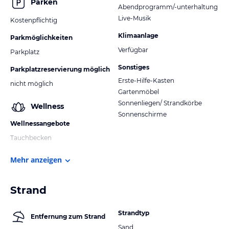
Parken
Abendprogramm/-unterhaltung
Live-Musik
Kostenpflichtig
Klimaanlage
Parkmöglichkeiten
Verfügbar
Parkplatz
Sonstiges
Parkplatzreservierung möglich
Erste-Hilfe-Kasten
nicht möglich
Gartenmöbel
Sonnenliegen/ Strandkörbe
Wellness
Sonnenschirme
Wellnessangebote
Tauchbecken
Mehr anzeigen
Strand
Strandtyp
Entfernung zum Strand
Sand