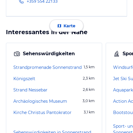
+359 554 22133
Karte
Interessantes in der Nähe
Sehenswürdigkeiten
Spor
Strandpromenade Sonnenstrand
1,5
km
Windsurf
Königszelt
2,3
km
Jet Ski 
Strand Nessebar
2,6
km
Aquapark
Archäologisches Museum
3,0
km
Action A
Kirche Christus Pantokrator
3,1
km
Bootstou
Sport- un
Sehenswürdigkeiten in Sonnenstrand
Sonnenst