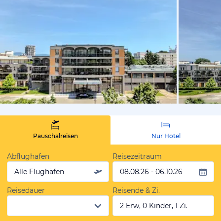
vom Hotelie
Pauschalreisen
Nur Hotel
Abflughafen
Reisezeitraum
Alle Flughäfen
08.08.26 - 06.10.26
Reisedauer
Reisende & Zi.
2 Erw, 0 Kinder, 1 Zi.