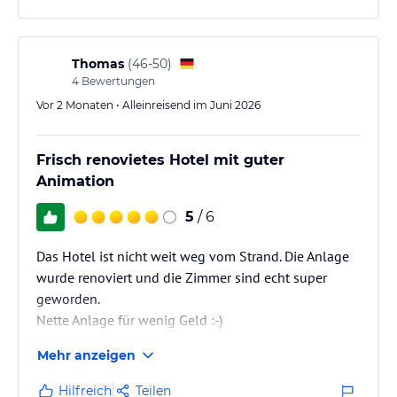
sodass das Essen auch bei einem längeren
• früher Check-in und später Check-out gegen Gebühr
Aufenthalt nicht langweilig wurde.
• Parkmöglichkeiten gegen Gebühr
• WLAN inbegriffen
Thomas
(
46-50
)
Positiv überrascht hat uns außerdem, dass das…
• kleine Haustiere bis 5 kg auf Anfrage und gegen Gebühr erlaubt
4
Bewertungen
Vor 2 Monaten • Alleinreisend im Juni 2026
Hinweis:
Allgemeine und unverbindliche
Hoteliers-/Veranstalter-/Kataloginformationen. Alle Angaben
ohne Gewähr und ohne Prüfung durch HolidayCheck. Bitte
Frisch renovietes Hotel mit guter
lies vor der Buchung die verbindlichen
Angebotsdetails
des
jeweiligen Veranstalters.
Animation
5
/ 6
Das Hotel ist nicht weit weg vom Strand. Die Anlage
wurde renoviert und die Zimmer sind echt super
geworden.
Nette Anlage für wenig Geld :-)
Mehr anzeigen
Hilfreich
Teilen