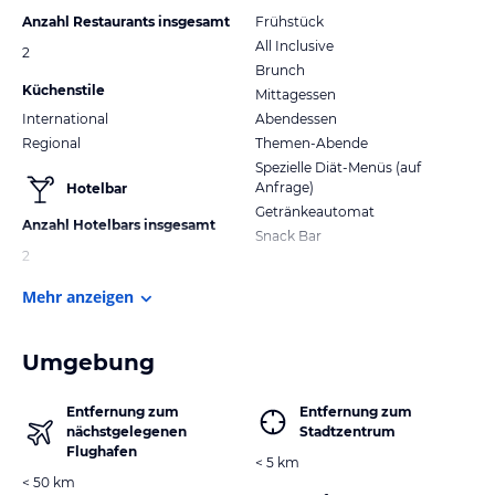
Anzahl Restaurants insgesamt
Frühstück
All Inclusive
2
Brunch
Küchenstile
Mittagessen
International
Abendessen
Regional
Themen-Abende
Spezielle Diät-Menüs (auf
Anfrage)
Hotelbar
Getränkeautomat
Anzahl Hotelbars insgesamt
Snack Bar
2
Mehr anzeigen
Umgebung
Entfernung zum
Entfernung zum
nächstgelegenen
Stadtzentrum
Flughafen
< 5 km
< 50 km