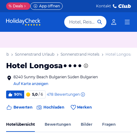
%
Deals
App öffnen
Kontakt
Hotel, Reiseziel
rlaub
Sonnenstrand Urlaub
Sonnenstrand Hotels
Hotel Longosa
Hotel Longosa
8240 Sunny Beach Bulgarien Süden Bulgarien
Auf Karte anzeigen
478
Bewertungen
90%
5,0
/ 6
Bewerten
Hochladen
Merken
Hotelübersicht
Bewertungen
Bilder
Fragen