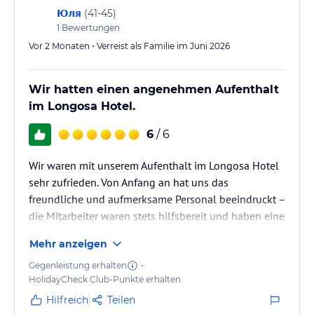
Юля
(
41-45
)
Sport und Unterhaltung
1
Bewertungen
Im Hotel Longosa ist für abwechslungsreiche Urlaubstage bestens
Vor 2 Monaten • Verreist als Familie im Juni 2026
gesorgt.
Die Anlage bietet zahlreiche Sport- und Freizeitmöglichkeiten für
Groß und Klein:
Wir hatten einen angenehmen Aufenthalt
im Longosa Hotel.
• Beachvolleyball, Kleinfeldfußball, Basketballkorb und
Volleyballnetz für Aktivitäten im Freien
6
/ 6
• Fitnessraum und Klimmzugstange für aktive Gäste
• Dart, Billard, Tischfußball, Tischtennis, Airhockey und
Wir waren mit unserem Aufenthalt im Longosa Hotel
elektronische Spiele im Spielzimmer
sehr zufrieden. Von Anfang an hat uns das
• Fahrradverleih
freundliche und aufmerksame Personal beeindruckt –
• Kinderspielplatz für die jüngsten Gäste
die Mitarbeiter waren stets hilfsbereit und haben eine
Sonstige Einrichtungen und Services
wirklich angenehme Atmosphäre geschaffen.
Mehr anzeigen
Serviceangebote
• Rezeption
Besonders hervorheben möchten wir das Essen: sehr
Gegenleistung erhalten
•
• Taxiservice
HolidayCheck Club-Punkte erhalten
abwechslungsreich, frisch und ausgesprochen lecker.
• Autovermietung und Fahrradverleih
Jeden Tag gab es eine große Auswahl an Gerichten,
Hilfreich
Teilen
• Wäscheservice und Reinigung