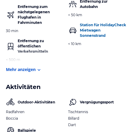
Entfernung zur
Entfernung zum
Autobahn
nächstgelegenen
< 50 km
Flughafen in
Fahrminuten
Station für HolidayCheck
Mietwagen
30 min
Sonnenstrand
Entfernung zu
< 10 km
öffentlichen
Verkehrsmitteln
< 500 m
Mehr anzeigen
Aktivitäten
Outdoor-Aktivitäten
Vergnügungssport
Radfahren
Tischtennis
Boccia
Billard
Dart
Ballspiele