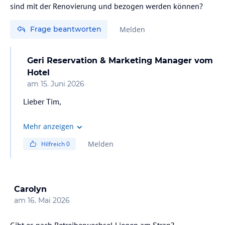
sind mit der Renovierung und bezogen werden können?
Frage beantworten
Melden
Geri Reservation & Marketing Manager
vom
Hotel
am
15. Juni 2026
Lieber Tim,
vielen Dank für Ihre Anfrage.
Mehr anzeigen
Melden
Hilfreich
0
Die für diese Renovierungsphase geplanten Arbeiten
sind bereits abgeschlossen. Für die Saison 2026 wurde
rund ein Drittel unserer Zimmer renoviert, und diese
stehen unseren Gästen bereits zur Verfügung.
Carolyn
am
16. Mai 2026
Bis zum 1. Juli sind keine weiteren Zimmerfreigaben aus
einer zusätzlichen Renovierungsphase geplant. Die
Gibt es nach Betreiberwechsel Liegen am Stran?