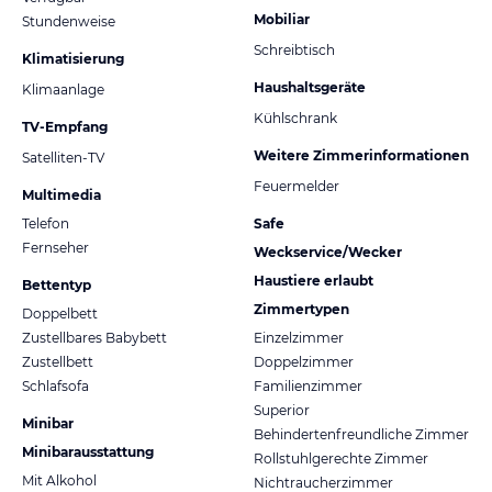
Mobiliar
Stundenweise
Schreibtisch
Klimatisierung
Haushaltsgeräte
Klimaanlage
Kühlschrank
TV-Empfang
Weitere Zimmerinformationen
Satelliten-TV
Feuermelder
Multimedia
Telefon
Safe
Fernseher
Weckservice/Wecker
Haustiere erlaubt
Bettentyp
Zimmertypen
Doppelbett
Zustellbares Babybett
Einzelzimmer
Zustellbett
Doppelzimmer
Schlafsofa
Familienzimmer
Superior
Minibar
Behindertenfreundliche Zimmer
Minibarausstattung
Rollstuhlgerechte Zimmer
Mit Alkohol
Nichtraucherzimmer