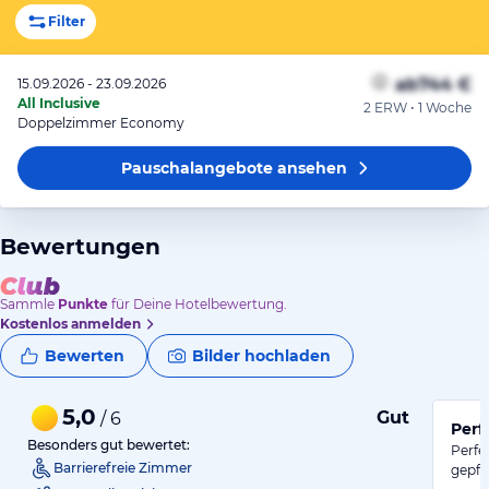
Filter
ab
744 €
15.09.2026 - 23.09.2026
All Inclusive
2 ERW • 1 Woche
Doppelzimmer Economy
Pauschalangebote
ansehen
Bewertungen
Sammle
Punkte
für Deine Hotelbewertung.
Kostenlos anmelden
Bewerten
Bilder hochladen
5,0
Gut
/ 6
Perf
Besonders gut bewertet:
Perfe
Barrierefreie Zimmer
gepfl