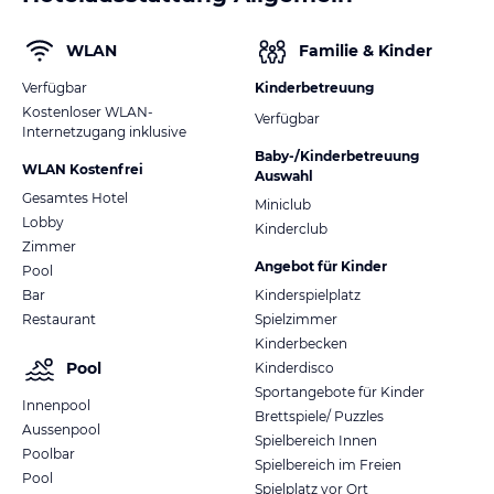
Wir würden uns freuen, Sie bei uns begrüßen zu dürfen.
WLAN
Familie & Kinder
Mit freundlichen Grüßen
Verfügbar
Kinderbetreuung
Hotel Longosa
Kostenloser WLAN-
Verfügbar
Internetzugang inklusive
Baby-/Kinderbetreuung
WLAN Kostenfrei
Auswahl
Gesamtes Hotel
Miniclub
Lobby
Kinderclub
Zimmer
Angebot für Kinder
Pool
Bar
Kinderspielplatz
Restaurant
Spielzimmer
Kinderbecken
Pool
Kinderdisco
Sportangebote für Kinder
Innenpool
Brettspiele/ Puzzles
Aussenpool
Spielbereich Innen
Poolbar
Spielbereich im Freien
Pool
Spielplatz vor Ort