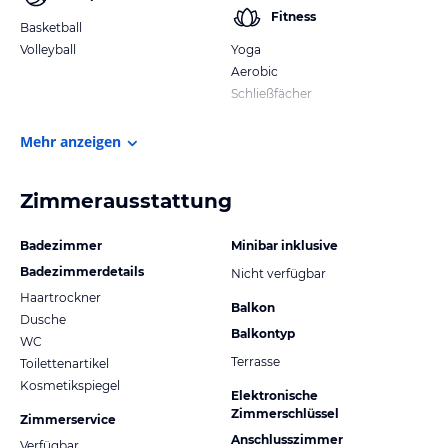
Fitness
Basketball
Volleyball
Yoga
Aerobic
Schließfächer
Mehr anzeigen
Zimmerausstattung
Badezimmer
Minibar inklusive
Badezimmerdetails
Nicht verfügbar
Haartrockner
Balkon
Dusche
Balkontyp
WC
Terrasse
Toilettenartikel
Kosmetikspiegel
Elektronische
Zimmerschlüssel
Zimmerservice
Anschlusszimmer
Verfügbar