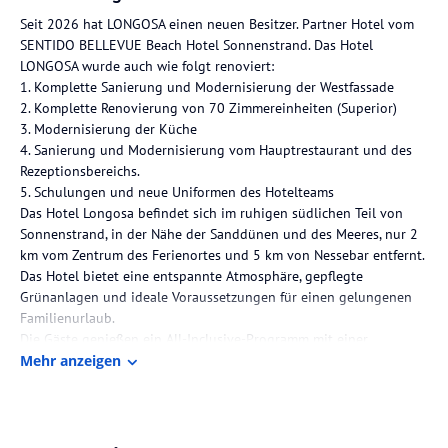
Seit 2026 hat LONGOSA einen neuen Besitzer. Partner Hotel vom
SENTIDO BELLEVUE Beach Hotel Sonnenstrand. Das Hotel
LONGOSA wurde auch wie folgt renoviert:
1. Komplette Sanierung und Modernisierung der Westfassade
2. Komplette Renovierung von 70 Zimmereinheiten (Superior)
3. Modernisierung der Küche
4. Sanierung und Modernisierung vom Hauptrestaurant und des
Rezeptionsbereichs.
5. Schulungen und neue Uniformen des Hotelteams
Das Hotel Longosa befindet sich im ruhigen südlichen Teil von
Sonnenstrand, in der Nähe der Sanddünen und des Meeres, nur 2
km vom Zentrum des Ferienortes und 5 km von Nessebar entfernt.
Das Hotel bietet eine entspannte Atmosphäre, gepflegte
Grünanlagen und ideale Voraussetzungen für einen gelungenen
Familienurlaub.
Die Gäste genießen ein All-Inclusive-Programm mit einer
abwechslungsreichen Auswahl an Gerichten der nationalen und
Mehr anzeigen
europäischen Küche sowie lokalen alkoholischen und
alkoholfreien Getränken, Bier, Wein und Cocktails. Zur Verfügung
stehen ein Hauptrestaurant, eine Bierstube, eine Lobbybar und
eine Poolbar.