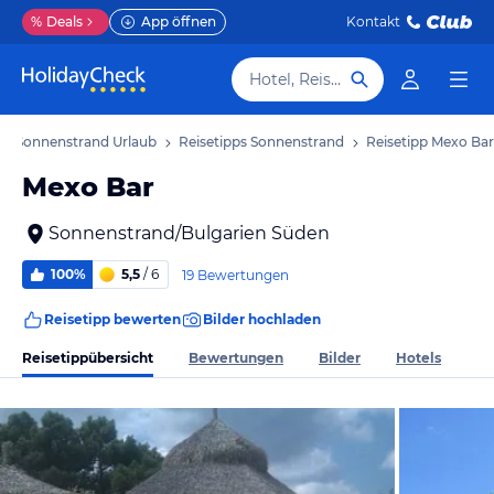
%
Deals
App öffnen
Kontakt
Hotel, Reiseziel
Sonnenstrand Urlaub
Reisetipps Sonnenstrand
Reisetipp Mexo Bar
Mexo Bar
Sonnenstrand/Bulgarien Süden
100%
5,5
/ 6
19 Bewertungen
Reisetipp bewerten
Bilder hochladen
Reisetippübersicht
Bewertungen
Bilder
Hotels