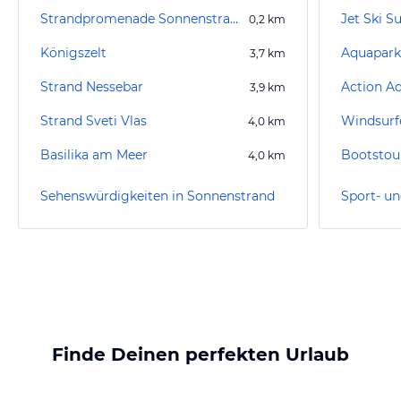
Strandpromenade Sonnenstrand
Jet Ski 
0,2
km
Königszelt
Aquapark
3,7
km
Strand Nessebar
Action A
3,9
km
Strand Sveti Vlas
Windsurf
4,0
km
Basilika am Meer
Bootstou
4,0
km
Sehenswürdigkeiten in Sonnenstrand
Finde Deinen perfekten Urlaub