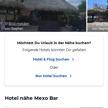
Bild melden
Bild m
von Stephan
von Steph
Möchtest Du Urlaub in der Nähe buchen?
Folgende Hotels könnten Dir gefallen
Hotel & Flug buchen
Oder
Nur Hotel buchen
Hotel nähe Mexo Bar