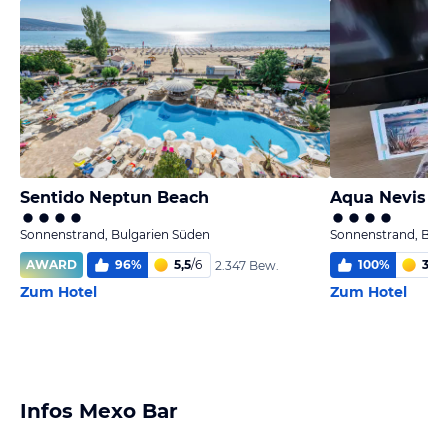
Sentido Neptun Beach
Aqua Nevis Cl
Sonnenstrand, Bulgarien Süden
Sonnenstrand, Bulg
AWARD
96
%
5,5
/
6
100
%
3,2
/
2.347 Bew.
Zum Hotel
Zum Hotel
Infos Mexo Bar