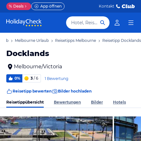
%
Deals
App öffnen
Kontakt
Hotel, Reiseziel
rlaub
Melbourne Urlaub
Reisetipps Melbourne
Reisetipp Docklands
Docklands
Melbourne/Victoria
0%
3
/ 6
1 Bewertung
Reisetipp bewerten
Bilder hochladen
Reisetippübersicht
Bewertungen
Bilder
Hotels