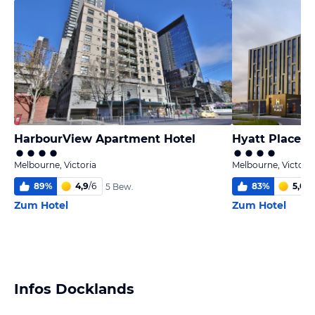
HarbourView Apartment Hotel
Melbourne, Victoria
Melbourne, Victoria
89
%
4,9
/
6
83
%
5,0
/
6
5 Bew.
Zum Hotel
Zum Hotel
Infos Docklands