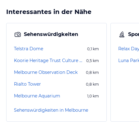
Interessantes in der Nähe
Sehenswürdigkeiten
Spor
Telstra Dome
Relax Da
0,1
km
Koorie Heritage Trust Culture Centre
Luna Par
0,5
km
Melbourne Observation Deck
0,8
km
Rialto Tower
0,8
km
Melbourne Aquarium
1,0
km
Sehenswürdigkeiten in Melbourne