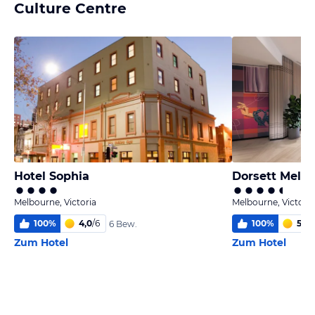
Culture Centre
Hotel Sophia
Dorsett Melb
Melbourne, Victoria
Melbourne, Victoria
100
%
4,0
/
6
100
%
5,0
/
6 Bew.
Zum Hotel
Zum Hotel