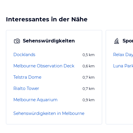
Interessantes in der Nähe
Sehenswürdigkeiten
Spor
Docklands
Relax Da
0,5
km
Melbourne Observation Deck
Luna Par
0,6
km
Telstra Dome
0,7
km
Rialto Tower
0,7
km
Melbourne Aquarium
0,9
km
Sehenswürdigkeiten in Melbourne