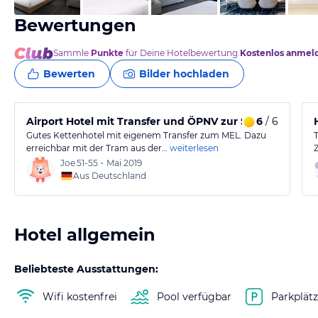
Bewertungen
Sammle
Punkte
für Deine Hotelbewertung.
Kostenlos anmel
Bewerten
Bilder hochladen
Airport Hotel mit Transfer und ÖPNV zur Stadt
6
/ 6
Gutes Kettenhotel mit eigenem Transfer zum MEL. Dazu
erreichbar mit der Tram aus der…
weiterlesen
Joe
51-55
•
Mai 2019
Aus Deutschland
Hotel allgemein
Beliebteste Ausstattungen:
Wifi kostenfrei
Pool verfügbar
Parkplät