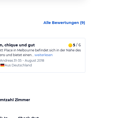
Alle Bewertungen (
9
)
n, chique und gut
5
/ 6
Hyatt - Mel
tt Place in Melbourne befindet sich in der Nähe des
Sehr sauberes 
ens und bietet einen…
weiterlesen
zum internatio
Andreas
31-35
•
August 2018
Andrea
Aus Deutschland
Aus
mtzahl Zimmer