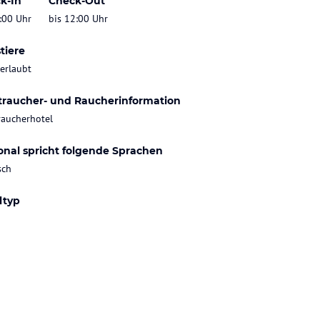
k-In
Check-Out
:00 Uhr
bis 12:00 Uhr
tiere
 erlaubt
traucher- und Raucherinformation
raucherhotel
onal spricht folgende Sprachen
sch
ltyp