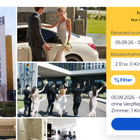
Nur 
Reisezeitrau
05.09.26 - 
Reiseteilneh
2 Erw, 0 Kin
von Expedia
Filter
05.09.2026 - 
ohne Verpfl
Zimmer, 1 Ki
von Expedia