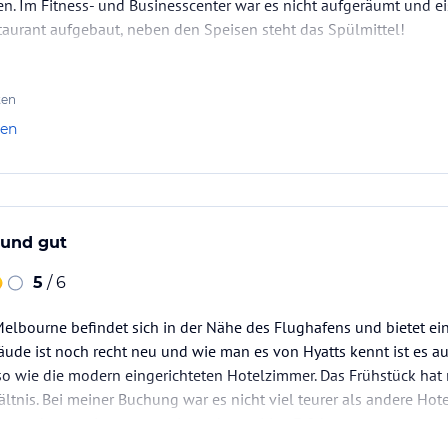
en. Im Fitness- und Businesscenter war es nicht aufgeräumt und eis
aurant aufgebaut, neben den Speisen steht das Spülmittel!
ten
len
 und gut
5
/ 6
Melbourne befindet sich in der Nähe des Flughafens und bietet ei
äude ist noch recht neu und wie man es von Hyatts kennt ist es auc
so wie die modern eingerichteten Hotelzimmer. Das Frühstück hat 
ältnis. Bei meiner Buchung war es nicht viel teurer als andere Ho
agen konnte. Insgesamt eine sehr positive Erfahrung.