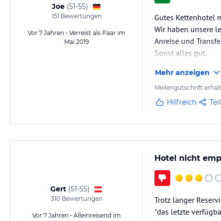
Joe
(
51-55
)
151
Bewertungen
Gutes Kettenhotel m
Wir haben unsere le
Vor 7 Jahren • Verreist als Paar im
Anreise und Transfe
Mai 2019
Sonst alles gut.
Mehr anzeigen
Meilengutschrift erhal
Hilfreich
Tei
Hotel nicht em
Gert
(
51-55
)
310
Bewertungen
Trotz langer Reser
"das letzte verfügb
Vor 7 Jahren • Alleinreisend im