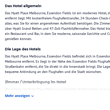
Das Hotel allgemein
Das Hyatt Place Melbourne, Essendon Fields ist ein modernes Hotel,
entfernt liegt. Mit kostenfreiem Flughafentransfer, 24-Stunden-Chec
alles, was Sie für einen angenehmen Aufenthalt benötigen. Die Zimme
über Hyatt Grand Betten und 47-Zoll-Flachbildfernseher. Das Hotel b
ein Restaurant und Bar, in dem Sie moderne, saisonale Gerichte und C
genießen können.
Die Lage des Hotels
Das Hyatt Place Melbourne, Essendon Fields befindet sich in Essend
Melbourne entfernt. Es liegt in der Nähe des Essendon Fields Flugh
Straßenbahn entfernt, die Sie direkt in die Innenstadt bringt. Die Lage 
bequeme Anbindung an den Flughafen und die Stadt wünschen.
Zimmer / Unterbringung im Hotel
Die Zimmer im Hyatt Place Melbourne, Essendon Fields bieten einen
Tag. Sie sind modern eingerichtet und verfügen über eine Klimaanla
Mehr anzeigen
garantieren eine erholsame Nachtruhe und die 47-Zoll-Flachbildfernse
Zimmer sind ebenfalls verfügbar.