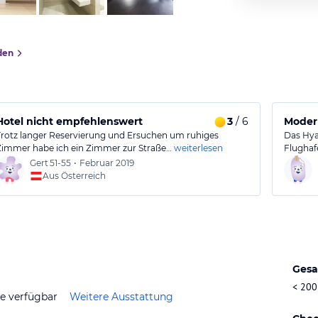
den
Hotel nicht empfehlenswert
3
/ 6
Moder
Trotz langer Reservierung und Ersuchen um ruhiges
Das Hya
Zimmer habe ich ein Zimmer zur Straße…
weiterlesen
Flughaf
Gert
51-55
•
Februar 2019
Aus Österreich
Gesa
< 200
ze verfügbar
Weitere Ausstattung