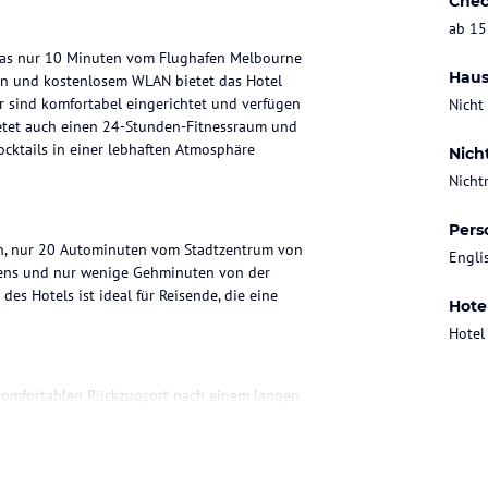
Chec
ab 15
 das nur 10 Minuten vom Flughafen Melbourne
Haus
k-in und kostenlosem WLAN bietet das Hotel
r sind komfortabel eingerichtet und verfügen
Nicht
ietet auch einen 24-Stunden-Fitnessraum und
ocktails in einer lebhaften Atmosphäre
Nich
Nicht
Pers
on, nur 20 Autominuten vom Stadtzentrum von
Engli
afens und nur wenige Gehminuten von der
des Hotels ist ideal für Reisende, die eine
Hote
Hotel
 komfortablen Rückzugsort nach einem langen
ge, Heizung und WLAN. Die Hyatt Grand Betten
her sorgen für Unterhaltung. Rollstuhlgerechte