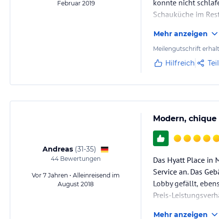
konnte nicht schlaf
Februar 2019
Schauküche im Rest
Mehr anzeigen
Meilengutschrift erhal
Hilfreich
Tei
Modern, chique
Andreas
(
31-35
)
44
Bewertungen
Das Hyatt Place in 
Service an. Das Geb
Vor 7 Jahren • Alleinreisend im
Lobby gefällt, eben
August 2018
Preis-Leistungsverh
bedenkenlos zuschl
Mehr anzeigen