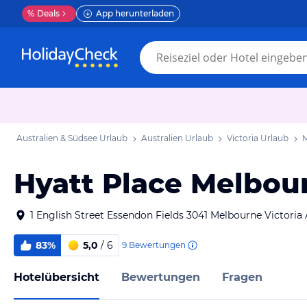
%
Deals
App herunterladen
Australien & Südsee Urlaub
Australien Urlaub
Victoria Urlaub
M
Hyatt Place Melbou
1 English Street Essendon Fields 3041 Melbourne Victoria 
83%
5,0
/ 6
9
Bewertungen
Hotelübersicht
Bewertungen
Fragen