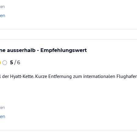
ten
len
rne ausserhalb - Empfehlungswert
5
/ 6
 der Hyatt-Kette. Kurze Entfernung zum internationalen Flughafe
ten
len