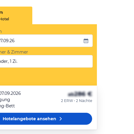
Hotel
m
07.09.26
mer & Zimmer
der, 1 Zi.
286 €
07.09.2026
ab
egung
2 ERW • 2 Nächte
ng-Bett
Hotelangebote
ansehen