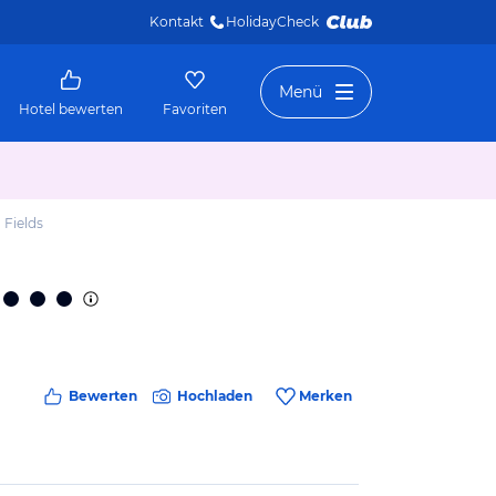
Kontakt
HolidayCheck 
Menü
Hotel bewerten
Favoriten
 Fields
Bewerten
Hochladen
Merken