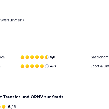
sich auf moderne saisonale Gerichte und
r lebhaften Atmosphäre genießen. Das tägliche
wertungen)
itnessraum, in dem Sie sich fit halten können.
ur Verfügung. Das benachbarte Hyatt Place
t auch erschwingliche Parkmöglichkeiten für
ice
5,6
Gastronom
e
4,8
Sport & Un
ohne Gewähr. Bitte lies vor der Buchung die
it Transfer und ÖPNV zur Stadt
6
/ 6