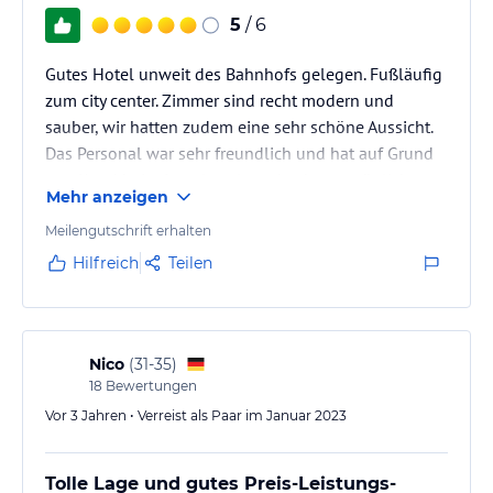
5
/ 6
Gutes Hotel unweit des Bahnhofs gelegen. Fußläufig
zum city center. Zimmer sind recht modern und
sauber, wir hatten zudem eine sehr schöne Aussicht.
Das Personal war sehr freundlich und hat auf Grund
von Krankheit einen late-late check-out möglich
Mehr anzeigen
gemacht. Frühstück war ebenfalls okay.
Meilengutschrift erhalten
Hilfreich
Teilen
Nico
(
31-35
)
18
Bewertungen
Vor 3 Jahren • Verreist als Paar im Januar 2023
Tolle Lage und gutes Preis-Leistungs-