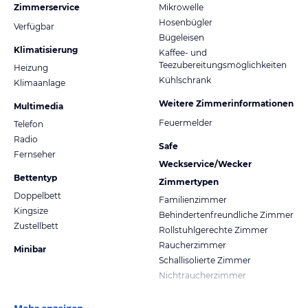
Zimmerservice
Mikrowelle
Hosenbügler
Verfügbar
Bügeleisen
Klimatisierung
Kaffee- und
Teezubereitungsmöglichkeiten
Heizung
Kühlschrank
Klimaanlage
Weitere Zimmerinformationen
Multimedia
Feuermelder
Telefon
Radio
Safe
Fernseher
Weckservice/Wecker
Bettentyp
Zimmertypen
Doppelbett
Familienzimmer
Kingsize
Behindertenfreundliche Zimmer
Zustellbett
Rollstuhlgerechte Zimmer
Raucherzimmer
Minibar
Schallisolierte Zimmer
Nichtraucherzimmer