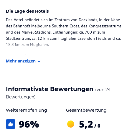
Die Lage des Hotels
Das Hotel befindet sich im Zentrum von Docklands, in der Nähe
des Bahnhofs Melbourne Southern Cross, des Kongresszentrums
und des Marvel-Stadions. Entfernungen: ca. 700 m zum
Stadtzentrum, ca. 12 km zum Flughafen Essendon Fields und ca.
18,8 km zum Flughafen.
Zimmer / Unterbringung im Hotel
Mehr anzeigen
Die Zimmer sind mit Klimaanlage, Heizung und Teppichböden
ausgestattet. Sie bieten entweder ein Doppelbett oder ein
Kingsize-Bett, eine umfangreiche Kochnische mit Kühlschrank und
Mikrowelle, Safe, Schreibtisch und Sat-TV. Die Badezimmer
Informativste Bewertungen
(von
24
verfügen über eine Dusche und Badewanne.
Bewertungen)
Gastronomie im Hotel
Weiterempfehlung
Gesamtbewertung
Die Unterkunft verfügt über ein Restaurant und eine Bar sowie
eine Auswahl an Frühstücksangeboten, darunter ein kontinentales
96
%
5,2
Buffetfrühstück oder englisches/irisches Frühstück.
/ 6