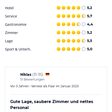
Sport und Unterhaltung
Hotel
5,2
Das Hotel bietet ein frei nutzbares Fitnessstudio als Teil des
Freizeitangebots für sportlich aktive Gäste.
Service
5,7
Gastronomie
4,4
Hinweis:
Verfasst von HolidayCheck mit Hilfe von KI. Alle
Angaben ohne Gewähr. Bitte lies vor der Buchung die
Zimmer
5,2
verbindlichen
Angebotsdetails
des jeweiligen Veranstalters.
Lage
5,5
Sport & Unterh.
5,0
Niklas
(
31-35
)
51
Bewertungen
Vor 3 Jahren • Verreist als Paar im Januar 2023
Gute Lage, saubere Zimmer und nettes
Personal