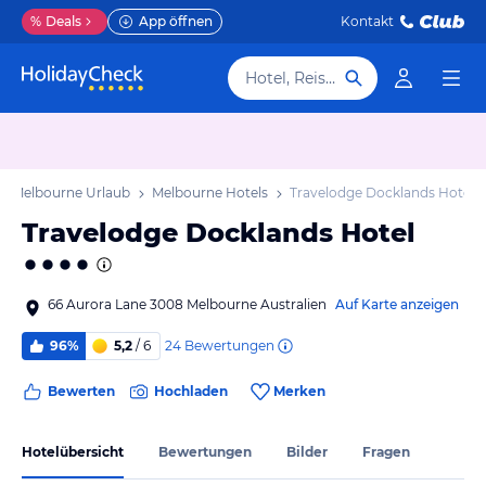
%
Deals
App öffnen
Kontakt
Hotel, Reiseziel
Melbourne Urlaub
Melbourne Hotels
Travelodge Docklands Hotel
Travelodge Docklands Hotel
66 Aurora Lane 3008 Melbourne Australien
Auf Karte anzeigen
24
Bewertungen
96%
5,2
/ 6
Bewerten
Hochladen
Merken
Hotelübersicht
Bewertungen
Bilder
Fragen