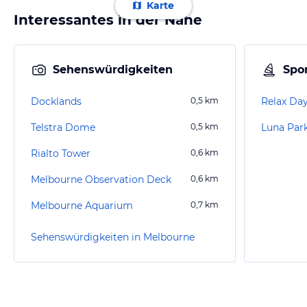
Karte
Interessantes in der Nähe
Sehenswürdigkeiten
Spor
Docklands
0,5
km
Relax Da
Telstra Dome
0,5
km
Luna Par
Rialto Tower
0,6
km
Melbourne Observation Deck
0,6
km
Melbourne Aquarium
0,7
km
Sehenswürdigkeiten in Melbourne