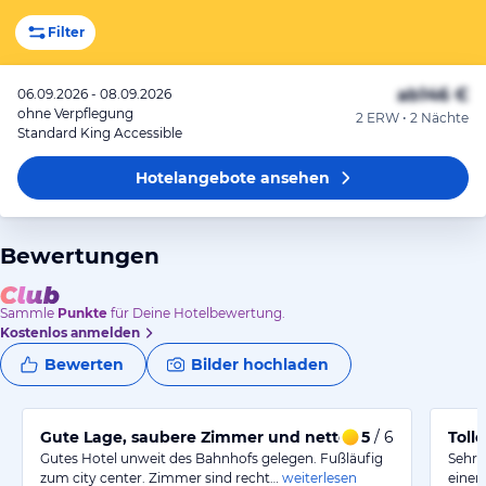
Filter
ab
146 €
06.09.2026 - 08.09.2026
ohne Verpflegung
2 ERW • 2 Nächte
Standard King Accessible
Hotelangebote
ansehen
Bewertungen
Sammle
Punkte
für Deine Hotelbewertung.
Kostenlos anmelden
Bewerten
Bilder hochladen
Gute Lage, saubere Zimmer und nettes Personal
5
/ 6
Toll
Gutes Hotel unweit des Bahnhofs gelegen. Fußläufig
Sehr 
zum city center. Zimmer sind recht…
weiterlesen
einen