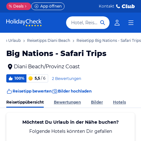
%
Deals
App öffnen
Kontakt
Hotel, Reiseziel
each Urlaub
Reisetipps Diani Beach
Reisetipp Big Nations - Safari Trips
Big Nations - Safari Trips
Diani Beach/Provinz Coast
100%
5,5
/ 6
2 Bewertungen
Reisetipp bewerten
Bilder hochladen
Reisetippübersicht
Bewertungen
Bilder
Hotels
Möchtest Du Urlaub in der Nähe buchen?
Folgende Hotels könnten Dir gefallen