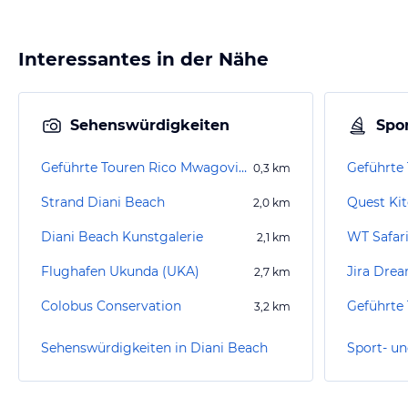
Interessantes in der Nähe
Sehenswürdigkeiten
Spor
Geführte Touren Rico Mwagovi African Tours Safaris
0,3
km
Strand Diani Beach
Quest Ki
2,0
km
Diani Beach Kunstgalerie
WT Safar
2,1
km
Flughafen Ukunda (UKA)
Jira Drea
2,7
km
Colobus Conservation
3,2
km
Sehenswürdigkeiten in Diani Beach