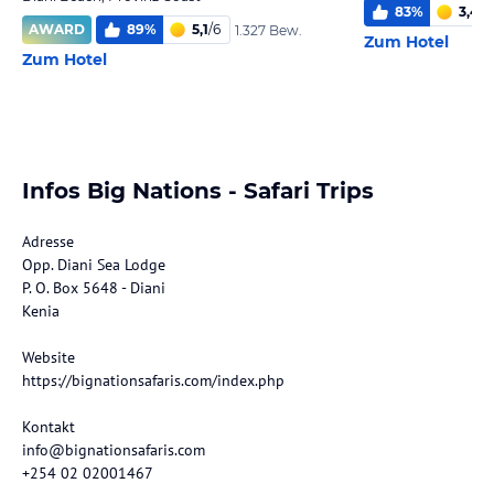
83
%
3,4
/
6
AWARD
89
%
5,1
/
6
1.327 Bew.
Zum Hotel
Zum Hotel
Infos Big Nations - Safari Trips
Adresse
Opp. Diani Sea Lodge
P. O. Box 5648 - Diani
Kenia
Website
https://bignationsafaris.com/index.php
Kontakt
info@bignationsafaris.com
+254 02 02001467