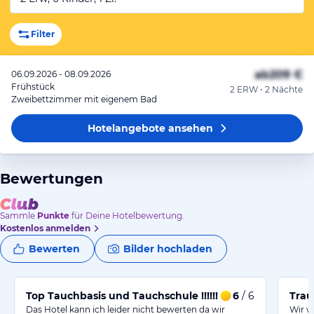
Filter
ab
209 €
06.09.2026 - 08.09.2026
Frühstück
2 ERW • 2 Nächte
Zweibettzimmer mit eigenem Bad
Hotelangebote
ansehen
Bewertungen
Sammle
Punkte
für Deine Hotelbewertung.
Kostenlos anmelden
Bewerten
Bilder hochladen
Top Tauchbasis und Tauchschule !!!!!!
6
/ 6
Trau
Das Hotel kann ich leider nicht bewerten da wir
Wir w