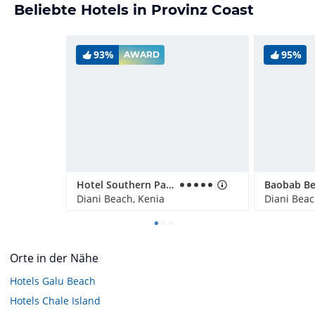
Beliebte Hotels in Provinz Coast
93%
95%
AWARD
Hotel Southern Palms Beach Resort
Diani Beach, Kenia
Diani Beac
Orte in der Nähe
Hotels
Galu Beach
Hotels
Chale Island