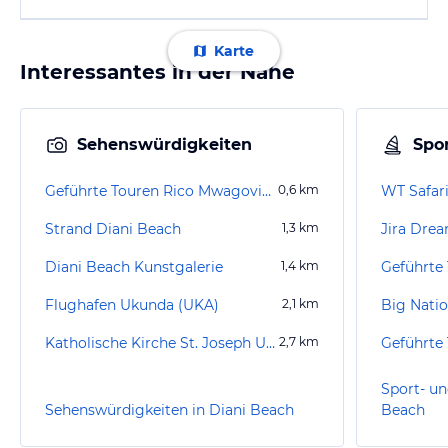
Karte
Interessantes in der Nähe
Sehenswürdigkeiten
Spor
Geführte Touren Rico Mwagovi African Tours Safaris
0,6
km
WT Safar
Strand Diani Beach
1,3
km
Jira Drea
Diani Beach Kunstgalerie
1,4
km
Flughafen Ukunda (UKA)
2,1
km
Big Nation
Katholische Kirche St. Joseph Ukunda
2,7
km
Sport- un
Sehenswürdigkeiten in Diani Beach
Beach