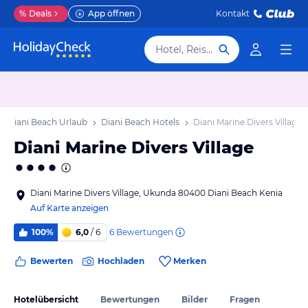
%
Deals
App öffnen
Kontakt
Hotel, Reiseziel
Diani Beach Urlaub
Diani Beach Hotels
Diani Marine Divers Village
Diani Marine Divers Village
Diani Marine Divers Village, Ukunda 80400 Diani Beach Kenia
Auf Karte anzeigen
6
Bewertungen
100%
6,0
/ 6
Bewerten
Hochladen
Merken
Hotelübersicht
Bewertungen
Bilder
Fragen