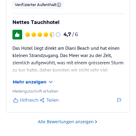
Verifizierter Aufenthalt
Nettes Tauchhotel
4,7
/ 6
Das Hotel liegt direkt am Diani Beach und hat einen
kleinen Strandzugang. Das Meer war zu der Zeit,
ziemlich aufgewühlt, was mit einem grösserem Sturm
zu tun hatte, daher konnten wir nicht sehr viel
schwimmen gehen. Das Hotel verfügt über eine
Mehr anzeigen
eigene Tauchschule. Hier haben wir auch
verschiedene Tauchgänge gebucht. Das Tauchen
Meilengutschrift erhalten
selber war ok, jedoch nicht wirklich spektakulär, was
Hilfreich
Teilen
vllt auch mit dem Sturm zusammengehangen hat.
Leider waren bei einem Tauchgang bei mehreren
Flaschen die Luft ungeniessbar, sodass einige…
Alle Bewertungen anzeigen