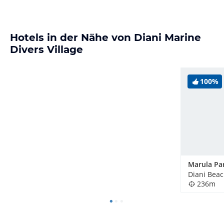
Hotels in der Nähe von Diani Marine
Divers Village
100%
Marula Par
Diani Beac
236m