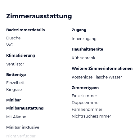
Zimmerausstattung
Badezimmerdetails
Zugang
Dusche
Innenzugang
WC
Haushaltsgeräte
Klimatisierung
Kühlschrank
Ventilator
Weitere Zimmerinformationen
Bettentyp
Kostenlose Flasche Wasser
Einzelbett
Zimmertypen
Kingsize
Einzelzimmer
Minibar
Doppelzimmer
Minibarausstattung
Familienzimmer
Nichtraucherzimmer
Mit Alkohol
Minibar inklusive
Nicht verfügbar