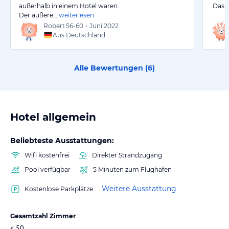
außerhalb in einem Hotel waren.
.Das V
Der äußere…
weiterlesen
Robert
56-60
•
Juni 2022
Aus Deutschland
Alle Bewertungen (
6
)
Hotel allgemein
Beliebteste Ausstattungen:
Wifi kostenfrei
Direkter Strandzugang
Pool verfügbar
5 Minuten zum Flughafen
Weitere Ausstattung
Kostenlose Parkplätze
Gesamtzahl Zimmer
< 50