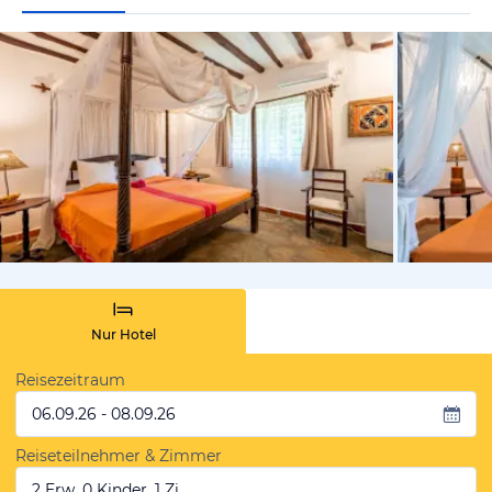
von Booki
Nur Hotel
Reisezeitraum
06.09.26 - 08.09.26
Reiseteilnehmer & Zimmer
2 Erw, 0 Kinder, 1 Zi.