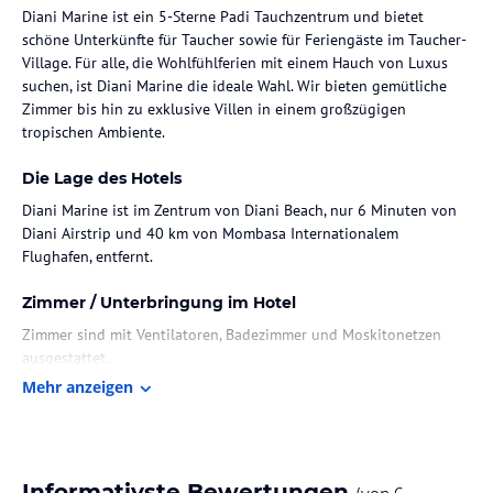
Diani Marine ist ein 5-Sterne Padi Tauchzentrum und bietet
schöne Unterkünfte für Taucher sowie für Feriengäste im Taucher-
Village. Für alle, die Wohlfühlferien mit einem Hauch von Luxus
suchen, ist Diani Marine die ideale Wahl. Wir bieten gemütliche
Zimmer bis hin zu exklusive Villen in einem großzügigen
tropischen Ambiente.
Die Lage des Hotels
Diani Marine ist im Zentrum von Diani Beach, nur 6 Minuten von
Diani Airstrip und 40 km von Mombasa Internationalem
Flughafen, entfernt.
Zimmer / Unterbringung im Hotel
Zimmer sind mit Ventilatoren, Badezimmer und Moskitonetzen
ausgestattet.
Mehr anzeigen
Gastronomie im Hotel
Mit einem wunderbarem Fruhestueck, mit selbst gemachten
Marmeladen, frischen Fruechten,Gemuese & Juice, Kaffee
,verschieden Teesorten, weissem und Sauerteigbrot,Kaese,
Informativste Bewertungen