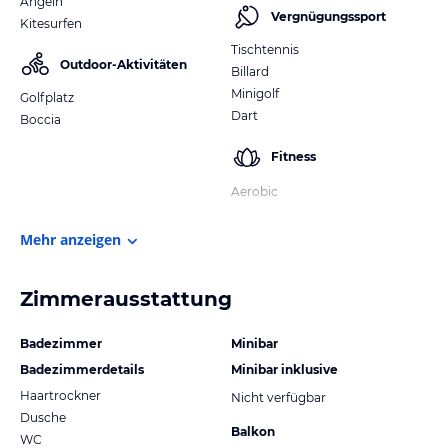
Angeln
Vergnügungssport
Kitesurfen
Tischtennis
Outdoor-Aktivitäten
Billard
Minigolf
Golfplatz
Dart
Boccia
Fitness
Aerobic
Mehr anzeigen
Zimmerausstattung
Badezimmer
Minibar
Badezimmerdetails
Minibar inklusive
Haartrockner
Nicht verfügbar
Dusche
Balkon
WC