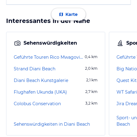
Karte
Interessantes in der Nähe
Sehenswürdigkeiten
Spor
Geführte Touren Rico Mwagovi African Tours Safaris
0,4
km
Strand Diani Beach
2,0
km
Big Nation
Diani Beach Kunstgalerie
2,1
km
Quest Ki
Flughafen Ukunda (UKA)
2,7
km
WT Safar
Colobus Conservation
3,2
km
Jira Drea
Sport- un
Sehenswürdigkeiten in Diani Beach
Beach