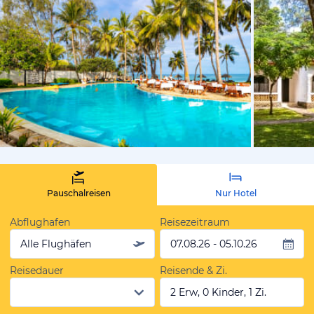
vom Hoteli
Pauschalreisen
Nur Hotel
Abflughafen
Reisezeitraum
Alle Flughäfen
07.08.26 - 05.10.26
Reisedauer
Reisende & Zi.
2 Erw, 0 Kinder, 1 Zi.