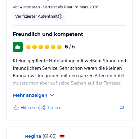
Vor 4 Monaten • Verreist als Paar im März 2026
Verifizierter Aufenthalt
Freundlich und kompetent
6
/ 6
Kleine gepflegte Hotelanlage mit weißem Strand und
freundlichem Service. Sehr schön waren die kleinen
Bungalows im grünen mit den ganzen Affen im hotel
musste man aber auf seine Sachen auf der Terrasse
bzw balkon oder der liege achten und nichts lose
Mehr anzeigen
liegen lassen. Schnelle Anbindung an den Flughafen
mombasa.
Hilfreich
Teilen
Regina
(
61-65
)