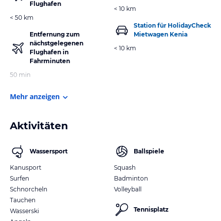
Flughafen
< 10 km
< 50 km
Station für HolidayCheck
Entfernung zum
Mietwagen Kenia
nächstgelegenen
< 10 km
Flughafen in
Fahrminuten
50 min
Mehr anzeigen
Aktivitäten
Wassersport
Ballspiele
Kanusport
Squash
Surfen
Badminton
Schnorcheln
Volleyball
Tauchen
Tennisplatz
Wasserski