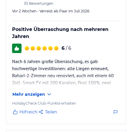
33
Bewertungen
Vor 2 Wochen • Verreist als Paar im Juli 2026
Positive Überraschung nach mehreren
Jahren
6
/ 6
Nach 6 Jahren große Überraschung, es gab
hochwertige Investitionen: alle Liegen erneuert,
Bahari-2-Zimmer neu renoviert, auch mit einem 60
Zoll- Smart-TV mit 200 Kanälen, Pool 100%, zwei
Häuserzeilen mit 8 Zimmern komplett wieder
Mehr anzeigen
aufgebaut. Anlage sehr sauber und Personal sehr
freundlich. Wir geben selten 6 Sonnen.
HolidayCheck Club-Punkte erhalten
Hilfreich
Teilen