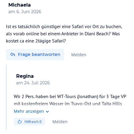
Michaela
am
6. Juni 2026
Ist es tatsächlich günstiger eine Safari vor Ort zu buchen,
als vorab online bei einem Anbieter in Diani Beach? Was
kostet ca eine 2tägige Safari?
Frage beantworten
Melden
Regina
am
24. Juli 2026
Wir 2 Pers. haben bei WT-Tours (Jonathan) für 3 Tage VP
mit kostenfreiem Wasser im Tsavo-Ost und Taita Hills
1.100,-€ gezahlt. Gebucht haben
Mehr anzeigen
wir vorne am Strand bei Julius, gleich links bei den
Melden
Hilfreich
0
Holzverkäufern. So unterstützen wir die Einheimischen
und online ist es auch nicht billiger. WT hat Super