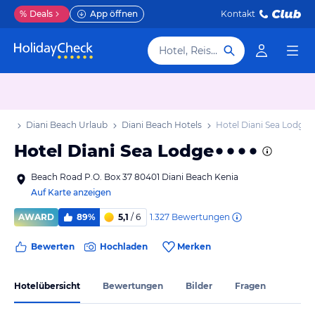
%
Deals
App öffnen
Kontakt
Hotel, Reiseziel
aub
Diani Beach Urlaub
Diani Beach Hotels
Hotel Diani Sea Lodge
Hotel Diani Sea Lodge
Beach Road P.O. Box 37 80401 Diani Beach Kenia
Auf Karte anzeigen
1.327
Bewertungen
AWARD
89%
5,1
/ 6
Bewerten
Hochladen
Merken
Hotelübersicht
Bewertungen
Bilder
Fragen