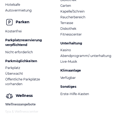
Hotelsafe
Garten
Autovermietung
Kapelle/Schrein
Raucherbereich
Parken
Terrasse
Diskothek
Kostenfrei
Fitnesscenter
Parkplatzreservierung
Unterhaltung
verpflichtend
Kasino
Nicht erforderlich
Abendprogramm/-unterhaltung
Parkmöglichkeiten
Live-Musik
Parkplatz
Klimaanlage
Überwacht
Verfügbar
Öffentliche Parkplätze
vorhanden
Sonstiges
Erste-Hilfe-Kasten
Wellness
Wellnessangebote
Spa & Wellnesscenter