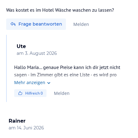
Was kostet es im Hotel Wäsche waschen zu lassen?
Frage beantworten
Melden
Ute
am
3. August 2026
Hallo Maria... genaue Preise kann ich dir jetzt nicht
sagen - im Zimmer gibt es eine Liste - es wird pro
Wäschestück berechnet. Teuer ist das Waschen aber
Mehr anzeigen
nicht ;-)
Melden
Hilfreich
0
Rainer
am
14. Juni 2026