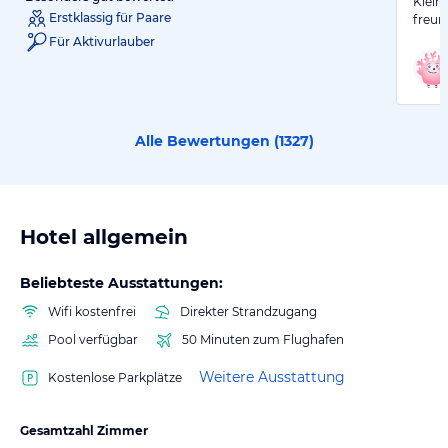
Klein
Erstklassig für Paare
freun
Für Aktivurlauber
Alle Bewertungen (
1327
)
Hotel allgemein
Beliebteste Ausstattungen:
Wifi kostenfrei
Direkter Strandzugang
Pool verfügbar
50 Minuten zum Flughafen
Weitere Ausstattung
Kostenlose Parkplätze
Gesamtzahl Zimmer