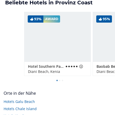
Beliebte Hotels in Provinz Coast
93%
95%
AWARD
Hotel Southern Palms Beach Resort
Diani Beach, Kenia
Diani Beac
Orte in der Nähe
Hotels
Galu Beach
Hotels
Chale Island