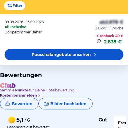
Filter
ab
2.878 €
09.09.2026 - 16.09.2026
All Inclusive
2 ERW • 1 Woche
Doppelzimmer Bahari
- Cashback
40 €
2.838 €
Pauschalangebote
ansehen
Bewertungen
Sammle
Punkte
für Deine Hotelbewertung.
Kostenlos anmelden
Bewerten
Bilder hochladen
5,1
Gut
/ 6
Freu
Besonders gut bewertet: