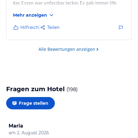
das Essen war unfassbar lecker. Es gab immer life
Köche und die Getränke waren keine no name
Mehr anzeigen
Marken sondern Coca Cola etc. Also wir waren
wirklich sehr zufrieden und absolut positiv
Hilfreich
Teilen
übberascht. Der Strandabschnitt ist auch super schön!
Alle Bewertungen anzeigen
Fragen zum Hotel
(
198
)
Frage stellen
Maria
am
2. August 2026