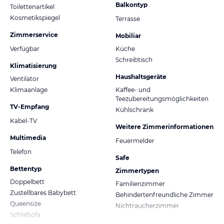
Balkontyp
Toilettenartikel
Kosmetikspiegel
Terrasse
Zimmerservice
Mobiliar
Verfügbar
Küche
Schreibtisch
Klimatisierung
Haushaltsgeräte
Ventilator
Klimaanlage
Kaffee- und
Teezubereitungsmöglichkeiten
TV-Empfang
Kühlschrank
Kabel-TV
Weitere Zimmerinformationen
Multimedia
Feuermelder
Telefon
Safe
Bettentyp
Zimmertypen
Doppelbett
Familienzimmer
Zustellbares Babybett
Behindertenfreundliche Zimmer
Queensize
Nichtraucherzimmer
Schlafsofa