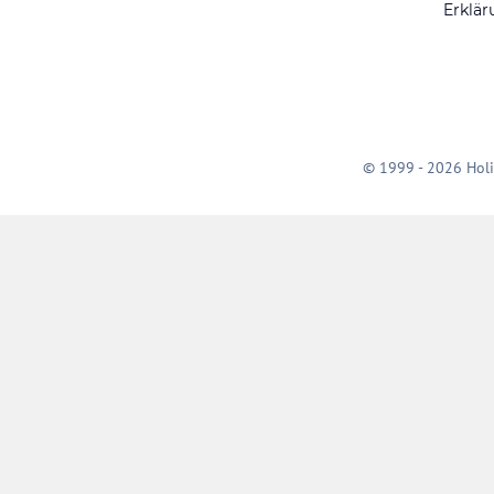
Erklär
© 1999 - 2026 Holi