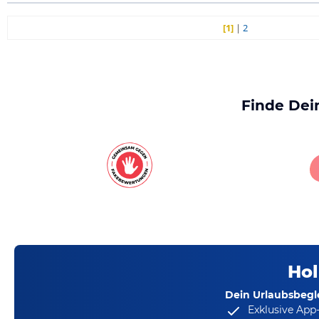
[1]
|
2
Finde Dei
Hol
Dein Urlaubsbegle
Exklusive App