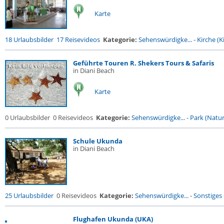
Karte
18 Urlaubsbilder
17 Reisevideos
Kategorie:
Sehenswürdigke...
-
Kirche (Ki
Geführte Touren R. Shekers Tours & Safaris
in Diani Beach
Karte
0 Urlaubsbilder
0 Reisevideos
Kategorie:
Sehenswürdigke...
-
Park (Naturr
Schule Ukunda
in Diani Beach
25 Urlaubsbilder
0 Reisevideos
Kategorie:
Sehenswürdigke...
-
Sonstiges
Flughafen Ukunda (UKA)