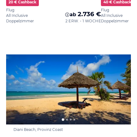
20 € Cashback
40 € Cashback
Flug
Flug
2.736 €
ab
All Inclusive
All Inclusive
Doppelzimmer
2 ERW. • 1 WOCHE
Doppelzimmer
Diani Beach, Provinz Coast