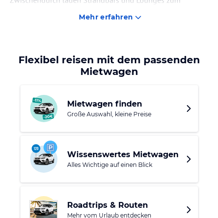
Zwischendurch laden Strandbars und Lounges zum
Entspannen mit Meerblick ein. Auch abseits des Strandes
Mehr erfahren
gibt es einiges zu entdecken. Von Diani aus kannst Du
Ausflüge in die Umgebung unternehmen oder bei einer
Safari die Tierwelt Kenias erleben.
Flexibel reisen mit dem passenden
Mietwagen
Mietwagen finden
Große Auswahl, kleine Preise
Wissenswertes Mietwagen
Alles Wichtige auf einen Blick
Roadtrips & Routen
Mehr vom Urlaub entdecken