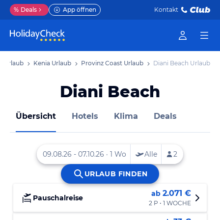
%
Deals
App öffnen
Kontakt
a Urlaub
Kenia Urlaub
Provinz Coast Urlaub
Diani Beach Urlaub
Diani Beach
Übersicht
Hotels
Klima
Deals
2.071 €
ab
Pauschalreise
2 P • 1 WOCHE