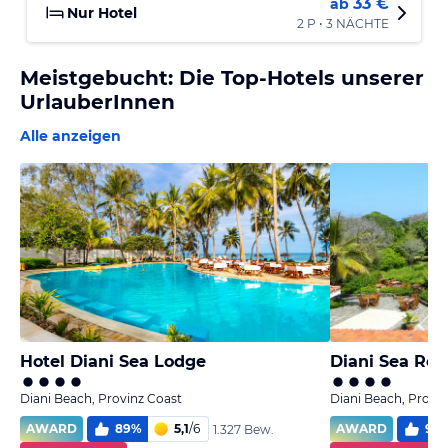
33 €
ab
Nur Hotel
2 P • 3 NÄCHTE
Meistgebucht: Die Top-Hotels unserer
UrlauberInnen
Alle anzeigen
Hotel Diani Sea Lodge
Diani Sea Res
Diani Beach, Provinz Coast
Diani Beach, Provi
AWARD
89
%
5,1
/
6
AWARD
91
1.327 Bew.