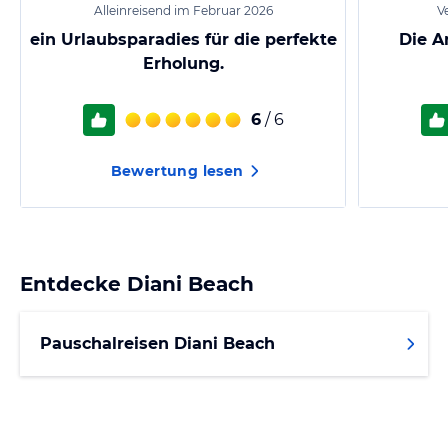
Alleinreisend im Februar 2026
Ve
ein Urlaubsparadies für die perfekte
Die A
Erholung.
6
/ 6
Bewertung lesen
Entdecke
Diani Beach
Pauschalreisen Diani Beach