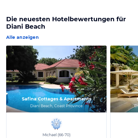
Die neuesten Hotelbewertungen für
Diani Beach
Alle anzeigen
Safina Cottages & Apartments
Diani Beach, Coast Province
D
Michael
(66-70)