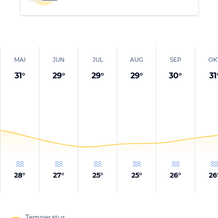
MAI
JUN
JUL
AUG
SEP
OK
31
°
29
°
29
°
29
°
30
°
31
28
°
27
°
25
°
25
°
26
°
26
Temperatur