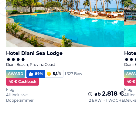
Hotel Diani Sea Lodge
Hote
Diani Beach, Provinz Coast
Diani 
AWARD
89
%
5,1
/
6
AWA
1.327 Bew.
40 € Cashback
40 €
Flug
Flug
2.818 €
ab
All Inclusive
All Inc
Doppelzimmer
2 ERW. • 1 WOCHE
Deluxe