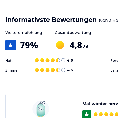
Informativste Bewertungen
(von
3
Be
Weiterempfehlung
Gesamtbewertung
79
%
4,8
/ 6
Hotel
4,6
Serv
Zimmer
4,6
Lag
Mal wieder her