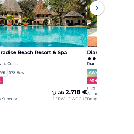
radise Beach Resort & Spa
Diani Sea Resort
vinz Coast
Diani Beach, Provinz Coas
4
/
6
AWARD
91
%
5
578 Bew.
k
40 € Cashback
Flug
2.718 €
ab
All Inclusive
 Superior
2 ERW. • 1 WOCHE
Doppelzimmer