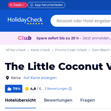
%
Deals
App herunterladen
Spare sofort bis zu 25 %
– Jetzt anmelden,
Afrika Urlaub
Kenia Urlaub
Provinz Coast Urlaub
Diani Beach 
The Little Coconut 
Kenia
Auf Karte anzeigen
79%
4,8
/ 6
3
Bewertungen
Hotelübersicht
Bewertungen
Fragen