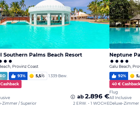
l Southern Palms Beach Resort
Neptune Pa
Beach, Provinz Coast
Galu Beach, Pro
RD
93
%
5,5
/
6
92
%
5,
1.339 Bew.
 Cashback
40 € Cashbac
Flug
2.896 €
ab
lusive
All Inclusive
-Zimmer / Superior
2 ERW. • 1 WOCHE
Deluxe-Zimmer /