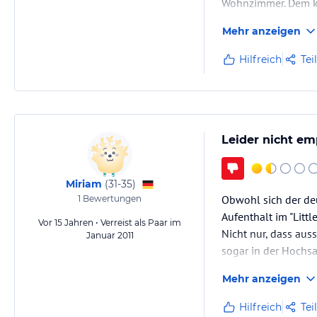
Wohnzimmer. Dem ke
gemütliche Terrass
Mehr anzeigen
eine extra Sitzecke
Hilfreich
Tei
Leider nicht em
Miriam
(
31-35
)
Obwohl sich der deu
1
Bewertungen
Aufenthalt im "Litt
Vor 15 Jahren • Verreist als Paar im
Nicht nur, dass aus
Januar 2011
sogar in der Hochsa
in keinster Weise d
Mehr anzeigen
Hilfreich
Tei