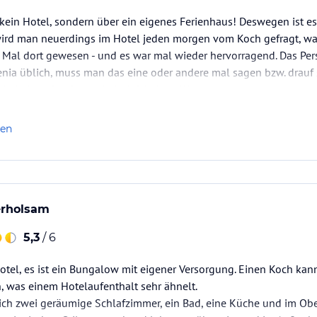
 kein Hotel, sondern über ein eigenes Ferienhaus! Deswegen ist es
 wird man neuerdings im Hotel jeden morgen vom Koch gefragt, 
 Mal dort gewesen - und es war mal wieder hervorragend. Das Per
 Kenia üblich, muss man das eine oder andere mal sagen bzw. drauf 
eimischen. Die Sauberkeit ließ keinen Wunsch…
len
erholsam
5,3
/ 6
Hotel, es ist ein Bungalow mit eigener Versorgung. Einen Koch ka
, was einem Hotelaufenthalt sehr ähnelt.
ich zwei geräumige Schlafzimmer, ein Bad, eine Küche und im Obe