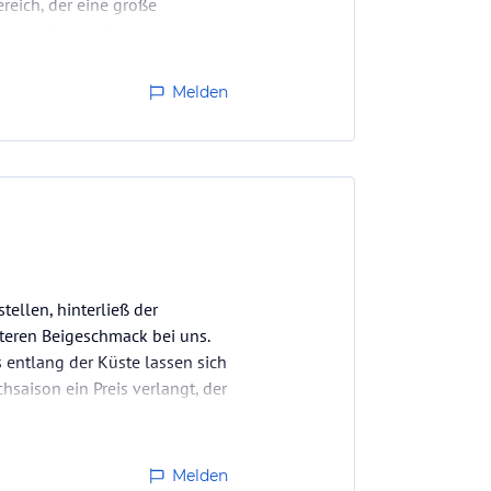
eich, der eine große
 im schön gepflegtem Garten,
Melden
ellen, hinterließ der
tteren Beigeschmack bei uns.
 entlang der Küste lassen sich
saison ein Preis verlangt, der
Melden