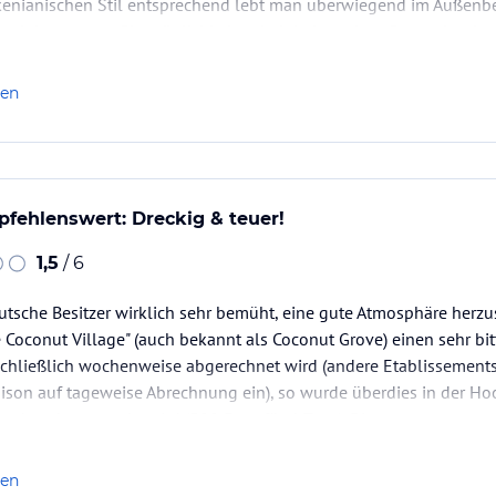
nianischen Stil entsprechend lebt man überwiegend im Außenber
e mit bequemen Sitzmöglichkeiten beinhaltet, einer Gartendusche
, abends schön…
len
pfehlenswert: Dreckig & teuer!
1,5
/ 6
tsche Besitzer wirklich sehr bemüht, eine gute Atmosphäre herzust
le Coconut Village" (auch bekannt als Coconut Grove) einen sehr bi
schließlich wochenweise abgerechnet wird (andere Etablissements
ison auf tageweise Abrechnung ein), so wurde überdies in der Hoch
em Angebot gerecht wird (500 Euro für 4 Tage). Die…
len