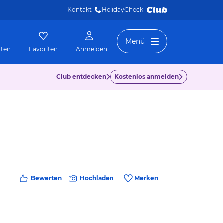
Kontakt
HolidayCheck 
Menü
rten
Favoriten
Anmelden
Club entdecken
Kostenlos anmelden
Bewerten
Hochladen
Merken