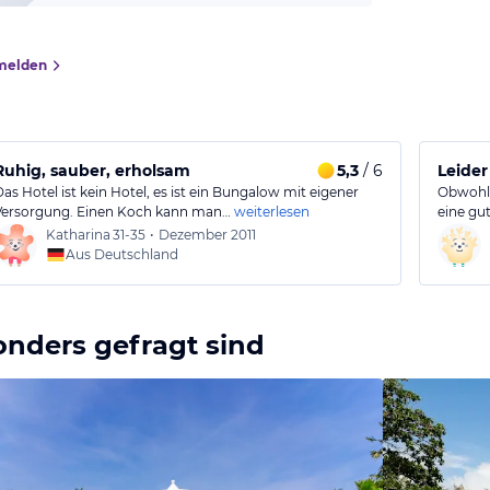
melden
Ruhig, sauber, erholsam
5,3
/ 6
Leider
Das Hotel ist kein Hotel, es ist ein Bungalow mit eigener
Obwohl 
Versorgung. Einen Koch kann man…
weiterlesen
eine gu
Katharina
31-35
•
Dezember 2011
Aus Deutschland
onders gefragt sind