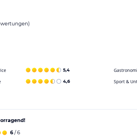
wertungen)
ice
5,4
Gastronom
e
4,6
Sport & Un
vorragend!
6
/ 6