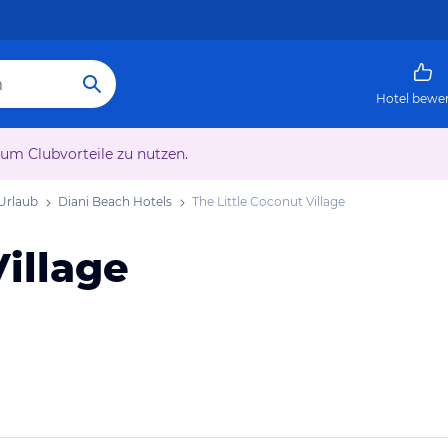
Hotel bewe
 um Clubvorteile zu nutzen.
Urlaub
Diani Beach Hotels
The Little Coconut Village
Village