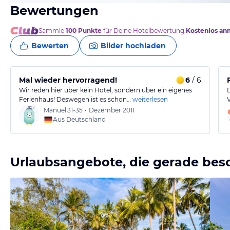
Bewertungen
Sammle
100
Punkte
für Deine Hotelbewertung.
Kostenlos an
Bewerten
Bilder hochladen
Mal wieder hervorragend!
6
/ 6
Wir reden hier über kein Hotel, sondern über ein eigenes
Ferienhaus! Deswegen ist es schon…
weiterlesen
Manuel
31-35
•
Dezember 2011
Aus Deutschland
Urlaubsangebote, die gerade bes