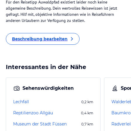
Für den Reisetipp Auwaldpfad existiert leider noch keine
allgemeine Beschreibung. Dein wertvolles Reisewissen ist jetzt
gefragt. Hilf mit, objektive Informationen wie in Reiseführern
anderen Urlaubern zur Verfügung zu stellen.
Beschreibung bearbeiten
Interessantes in der Nähe
Sehenswürdigkeiten
Spor
Lechfall
0,2
km
Reptilienzoo Allgäu
Baumkro
0,4
km
Museum der Stadt Füssen
0,7
km