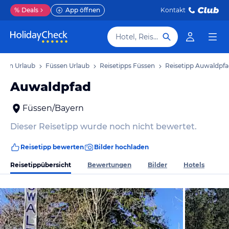
%
Deals
App öffnen
Kontakt
Hotel, Reiseziel
yern Urlaub
Füssen Urlaub
Reisetipps Füssen
Reisetipp Auwaldpf
Auwaldpfad
Füssen/Bayern
Dieser Reisetipp wurde noch nicht bewertet.
Reisetipp bewerten
Bilder hochladen
Reisetippübersicht
Bewertungen
Bilder
Hotels