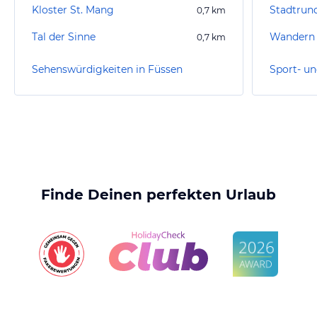
Kloster St. Mang
Stadtrun
0,7
km
Tal der Sinne
Wandern 
0,7
km
Sehenswürdigkeiten in Füssen
Sport- un
Finde Deinen perfekten Urlaub