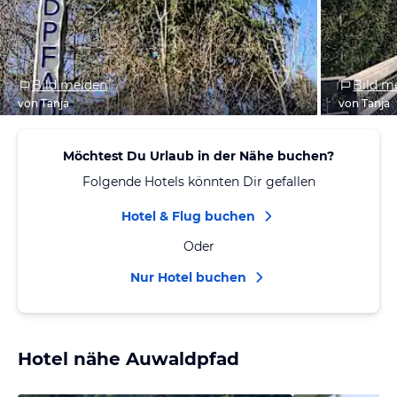
Bild melden
Bild m
von Tanja
von Tanja
Möchtest Du Urlaub in der Nähe buchen?
Folgende Hotels könnten Dir gefallen
Hotel & Flug buchen
Oder
Nur Hotel buchen
Hotel nähe Auwaldpfad