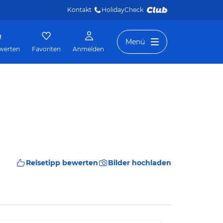
Kontakt
HolidayCheck 
Menü
werten
Favoriten
Anmelden
Reisetipp bewerten
Bilder hochladen