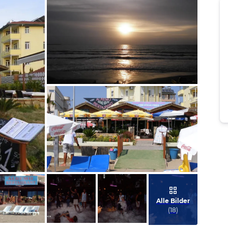
Bild melden
von Martin
Bild melden
von Stefan
Alle Bilder
(
18
)