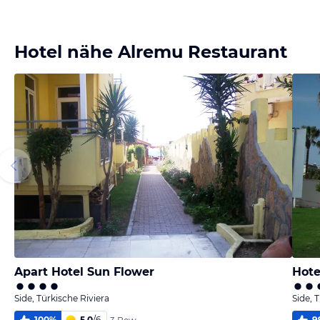
Bild
Bild
Bild
Bild
melden
melden
melden
melden
von Stefan
von Stefan
von Martin
von Petra
Hotel nähe Alremu Restaurant
Apart Hotel Sun Flower
Hote
Side, Türkische Riviera
Side, 
100
%
5,0
/
6
9