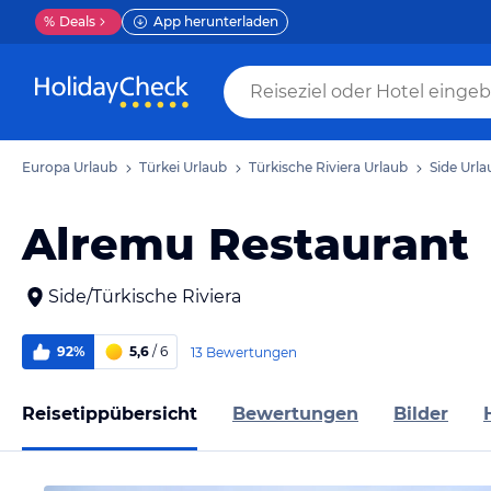
%
Deals
App herunterladen
Europa Urlaub
Türkei Urlaub
Türkische Riviera Urlaub
Side Urla
Alremu Restaurant
Side/Türkische Riviera
92%
5,6
/ 6
13 Bewertungen
Reisetippübersicht
Bewertungen
Bilder