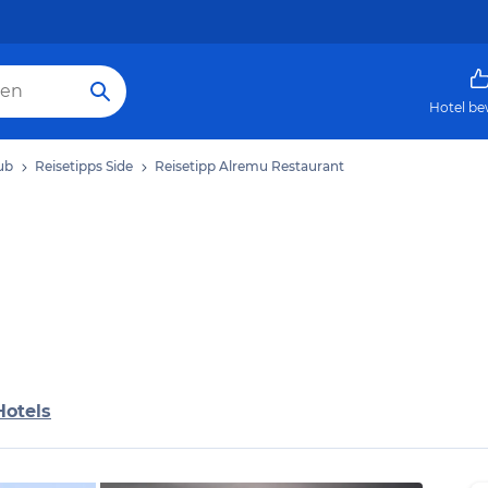
Hotel be
ub
Reisetipps Side
Reisetipp Alremu Restaurant
Hotels