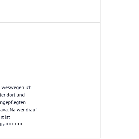
de weswegen ich
lter dort und
 ungepflegten
lava. Na wer drauf
t ist
!!!!!!!!!!!