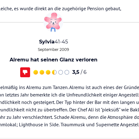
leiche, es wurde direkt an die zugehörige Pension gebaut,
Sylvia
41-45
September 2009
Alremu hat seinen Glanz verloren
3,5
/ 6
gelmäßig ins Alremu zum Tanzen. Alremu ist auch eines der Grün
hon letztes Jahr bemerkte ich die Unfreundlichkeit einiger Angestel
undlichkeit noch gesteigert. Der Typ hinter der Bar mit den langen
ndlichkeit nicht zu übertreffen. Der Chef Ali ist "pieksüß" wie Bak
 Jahr zu Jahr verschlechtert. Schade Alremu, denn die Atmosphäre dor
ammlokal; Lighthouse in Side. Traummusk und Supernette Angestellte