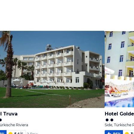
Bild
Bild
Bild
melden
melden
melden
von Kirsti
von Kirsti
von Kirsti
l Truva
Hotel Golde
Türkische Riviera
Side, Türkische 
9
%
5,4
/
6
96
%
3