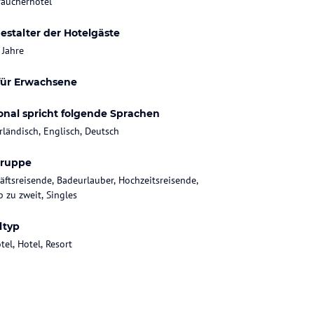
raucherhotel
estalter der Hotelgäste
 Jahre
für Erwachsene
onal spricht folgende Sprachen
rländisch, Englisch, Deutsch
gruppe
äftsreisende, Badeurlauber, Hochzeitsreisende,
b zu zweit, Singles
ltyp
tel, Hotel, Resort