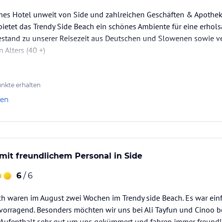
ches Hotel unweit von Side und zahlreichen Geschäften & Apotheke
etet das Trendy Side Beach ein schönes Ambiente für eine erhols
estand zu unserer Reisezeit aus Deutschen und Slowenen sowie ve
 Alters (40 +)
nkte erhalten
len
mit freundlichem Personal in Side
6
/ 6
ch waren im August zwei Wochen im Trendy side Beach. Es war ein
rvorragend. Besonders möchten wir uns bei Ali Tayfun und Cinoo 
ufenthalt sehr gut um uns gekümmert und fahren immer freundl