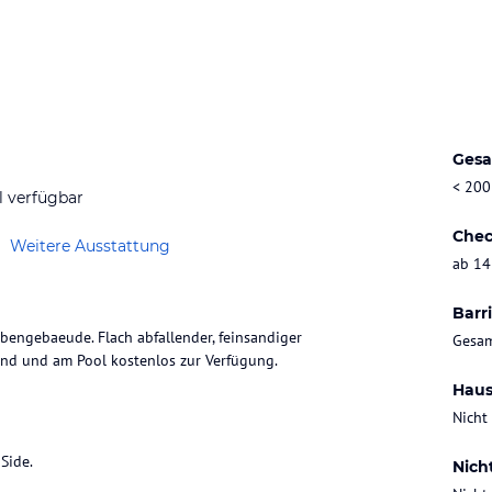
Gesa
< 200
l verfügbar
Chec
Weitere Ausstattung
ab 14
Barri
engebaeude. Flach abfallender, feinsandiger
Gesam
and und am Pool kostenlos zur Verfügung.
Haus
Nicht
Side.
Nich