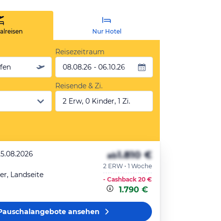
lreisen
Nur Hotel
Reisezeitraum
äfen
08.08.26 - 06.10.26
Reisende & Zi.
2 Erw, 0 Kinder, 1 Zi.
1.810 €
25.08.2026
ab
2 ERW • 1 Woche
r, Landseite
- Cashback
20 €
1.790 €
Pauschalangebote
ansehen