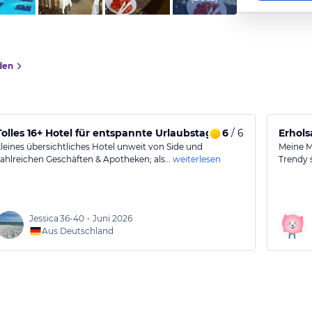
den
Tolles 16+ Hotel für entspannte Urlaubstage
6
/ 6
Erhols
kleines übersichtliches Hotel unweit von Side und
Meine M
zahlreichen Geschäften & Apotheken; als…
weiterlesen
Trendy 
Jessica
36-40
•
Juni 2026
Aus Deutschland