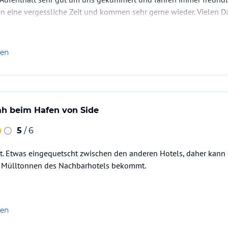
tten eine vergessliche Zeit und kommen sehr gerne wieder. Vielen 
len
ah beim Hafen von Side
5
/ 6
t. Etwas eingequetscht zwischen den anderen Hotels, daher kann 
ie Mülltonnen des Nachbarhotels bekommt.
len