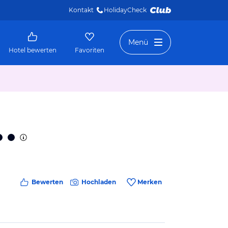
Kontakt
HolidayCheck 
Menü
Hotel bewerten
Favoriten
Bewerten
Hochladen
Merken