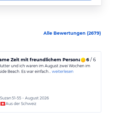
Alle Bewertungen (
2679
)
ame Zeit mit freundlichem Personal in Side
6
/ 6
Kleines Hot
utter und ich waren im August zwei Wochen im
Sauber und gep
side Beach. Es war einfach…
weiterlesen
anderen Hotels
Suzan
51-55
•
August 2026
Anja
36
Aus der Schweiz
Aus