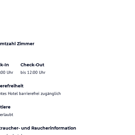
mtzahl Zimmer
k-In
Check-Out
:00 Uhr
bis 12:00 Uhr
erefreiheit
tes Hotel barrierefrei zugänglich
tiere
 erlaubt
traucher- und Raucherinformation