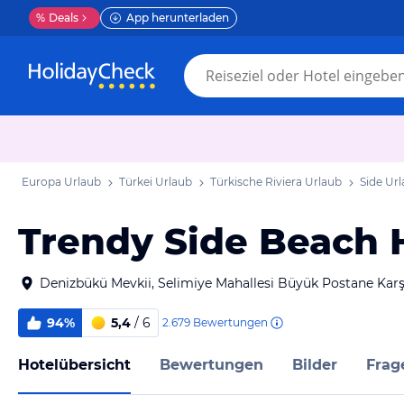
%
Deals
App herunterladen
Europa Urlaub
Türkei Urlaub
Türkische Riviera Urlaub
Side Ur
Trendy Side Beach H
Denizbükü Mevkii, Selimiye Mahallesi Büyük Postane Karş
94%
5,4
/ 6
2.679
Bewertungen
Hotelübersicht
Bewertungen
Bilder
Frag