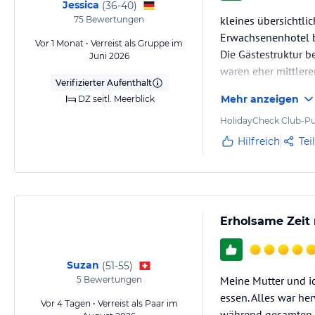
Jessica
(
36-40
)
kleines übersichtli
75
Bewertungen
Erwachsenenhotel bi
Vor 1 Monat • Verreist als Gruppe im
Die Gästestruktur b
Juni 2026
waren eher mittleren
Verifizierter Aufenthalt
Mehr anzeigen
DZ seitl. Meerblick
HolidayCheck Club-Pu
Hilfreich
Tei
Erholsame Zeit 
Suzan
(
51-55
)
Meine Mutter und i
5
Bewertungen
essen. Alles war he
Vor 4 Tagen • Verreist als Paar im
während gesamten A