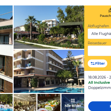
Pauscha
Abflughafen
Alle Flugh
Reisedauer
von Marco & Aylin, Juli 2012
Filter
18.08.2026 - 
All Inclusive
Doppelzimme
von Dario, Juli 2016
Alle Bilder
(
2.362
)