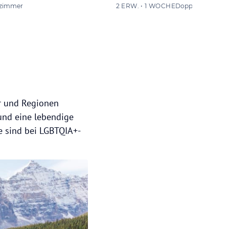
zimmer
2 ERW. • 1 WOCHE
Doppelzimmer
r und Regionen
 und eine lebendige
e sind bei LGBTQIA+-