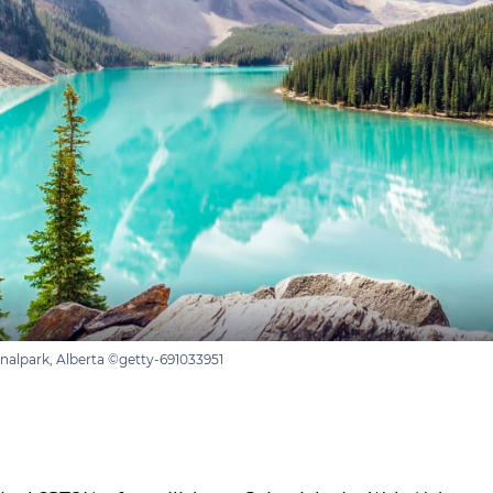
nalpark, Alberta ©getty-691033951