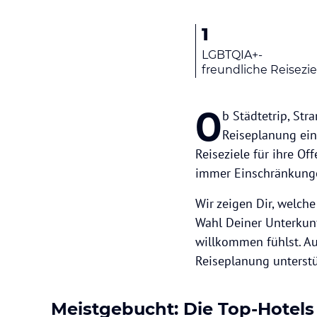
1
LGBTQIA+-
freundliche Reisezie
O
b Städtetrip, Str
Reiseplanung ein
Reiseziele für ihre Of
immer Einschränkung
Wir zeigen Dir, welch
Wahl Deiner Unterkunf
willkommen fühlst. Au
Reiseplanung unterst
Meistgebucht: Die Top-Hotels