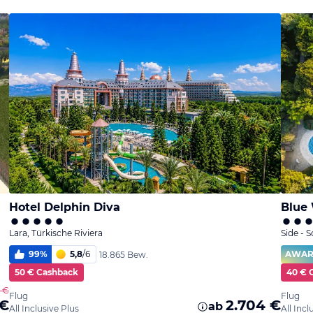
Hotel Delphin Diva
Blue
Lara, Türkische Riviera
Side - 
99
%
5,8
/
6
AWA
18.865 Bew.
50 € Cashback
40 € 
5 €
Flug
Flug
 €
2.704 €
ab
All Inclusive Plus
All Incl