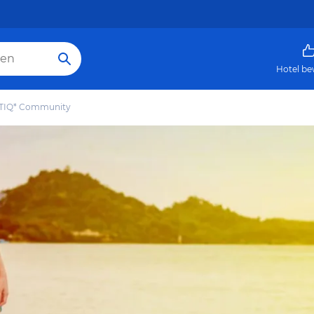
Hotel be
GBTIQ* Community