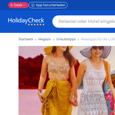
%
Deals
App herunterladen
Startseite
Magazin
Urlaubstipps
Reisetipps für die L