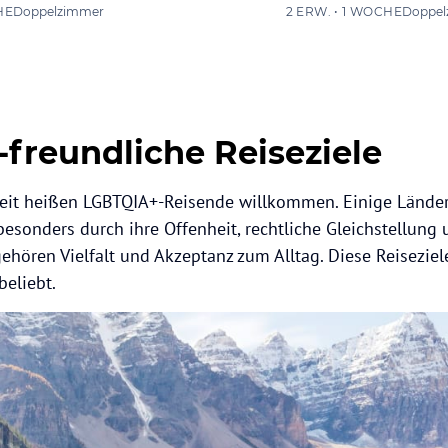
HE
Doppelzimmer
2 ERW. • 1 WOCHE
Doppel
freundliche Reiseziele
tweit heißen LGBTQIA+-Reisende willkommen. Einige Lände
besonders durch ihre Offenheit, rechtliche Gleichstellung
ehören Vielfalt und Akzeptanz zum Alltag. Diese Reiseziel
eliebt.