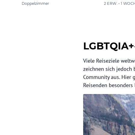
Doppelzimmer
2 ERW. • 1 WOC
LGBTQIA+-
Viele Reiseziele wel
zeichnen sich jedoch 
Community aus. Hier g
Reisenden besonders b