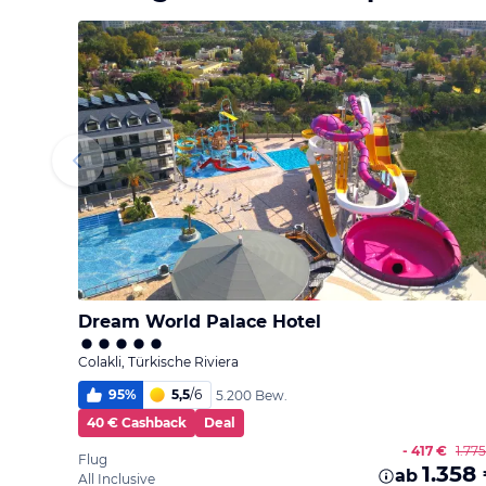
Dream World Palace Hotel
Colakli, Türkische Riviera
95
%
5,5
/
6
5.200 Bew.
40 € Cashback
Deal
- 417 €
1.77
Flug
1.358
ab
All Inclusive