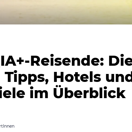
A+-Reisende: Di
 Tipps, Hotels un
iele im Überblick
rtInnen