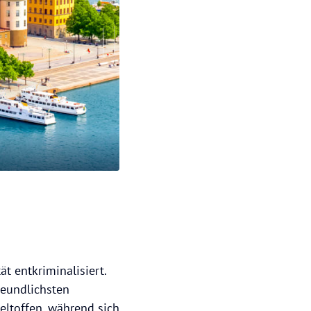
t entkriminalisiert.
reundlichsten
weltoffen, während sich