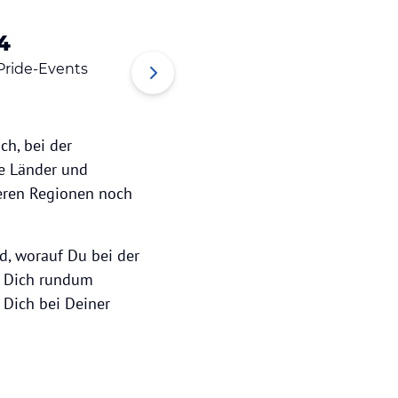
4
5
6
Pride-Events
Tipps
Organ
Verei
ch, bei der
le Länder und
nderen Regionen noch
d, worauf Du bei der
Du Dich rundum
 Dich bei Deiner