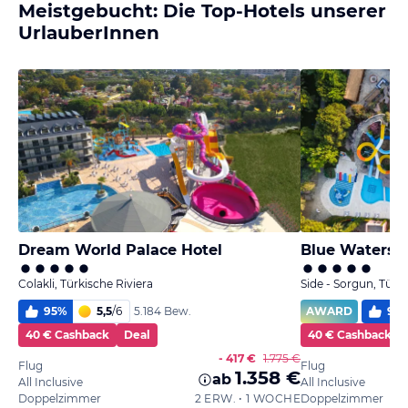
Meistgebucht: Die Top-Hotels unserer
UrlauberInnen
Dream World Palace Hotel
Blue Waters 
Colakli, Türkische Riviera
Side - Sorgun, Türki
95
%
5,5
/
6
AWARD
99
5.184 Bew.
40 € Cashback
Deal
40 € Cashback
- 417 €
1.775 €
Flug
Flug
1.358 €
ab
All Inclusive
All Inclusive
Doppelzimmer
2 ERW. • 1 WOCHE
Doppelzimmer