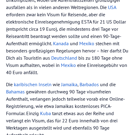
ausfallen als in vielen anderen Weltregionen. Die
USA
erfordern zwar kein Visum für Reisende, aber die
elektronische Einreisegenehmigung ESTA für 21 US Dollar
(entspricht circa 19 Euro), die mindestens drei Tage vor
Reiseantritt beantragt werden sollte und einen 90-Tage-
Aufenthalt ermöglicht.
Kanada
und
Mexiko
stechen mit
besonders großzügigen Regelungen hervor – hier darfst Du
Dich als TouristIn aus
Deutschland
bis zu 180 Tage ohne
Visum aufhalten, wobei in
Mexiko
eine Einreisegebühr von
40 Euro anfällt.
Die
karibischen Inseln
wie
Jamaika
,
Barbados
und die
Bahamas
gewähren durchweg 90 Tage visumfreien
Aufenthalt, verlangen jedoch teilweise vorab eine Online-
Registrierung, wie etwa Jamaikas kostenloses PICA-
Formular. Einzig
Kuba
tanzt etwas aus der Reihe und
verlangt ein Visum, das für 22 Euro innerhalb von drei
Werktagen ausgestellt wird und ebenfalls 90 Tage
Aufenthalt erlaubt.