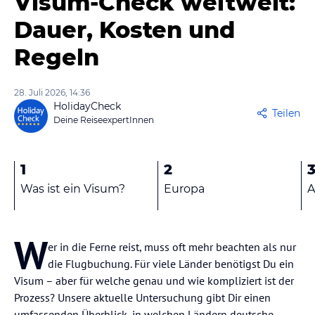
Visum-Check weltweit:
Dauer, Kosten und
Regeln
28. Juli 2026, 14:36
HolidayCheck
Teilen
Deine ReiseexpertInnen
1
2
Was ist ein Visum?
Europa
A
W
er in die Ferne reist, muss oft mehr beachten als nur
die Flugbuchung. Für viele Länder benötigst Du ein
Visum – aber für welche genau und wie kompliziert ist der
Prozess? Unsere aktuelle Untersuchung gibt Dir einen
umfassenden Überblick, in welchen Ländern deutsche