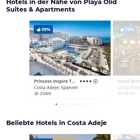
Hotels in der Nähe von Playa Olid
Suites & Apartments
90%
79%
Princess Inspire Tenerife
Costa Adeje, Spanien
Costa Adej
234m
281m
Beliebte Hotels in Costa Adeje