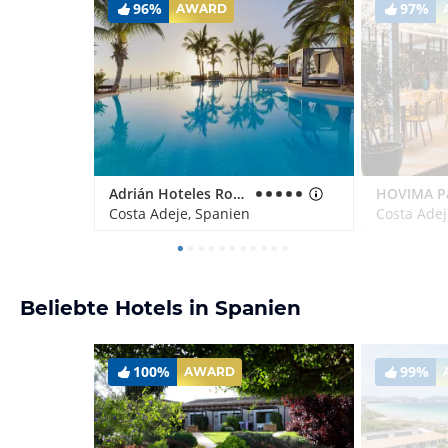
96%
97%
AWARD
Adrián Hoteles Roca Nivaria
HOVIMA P
Costa Adeje, Spanien
Costa Adej
Beliebte Hotels in Spanien
100%
99%
AWARD