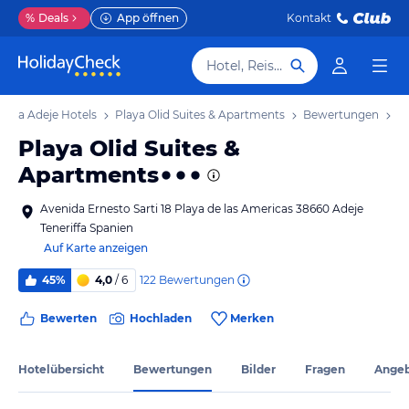
%
Deals
App öffnen
Kontakt
Hotel, Reiseziel
osta Adeje Hotels
Playa Olid Suites & Apartments
Bewertungen
Playa Olid Suites &
Apartments
Avenida Ernesto Sarti 18 Playa de las Americas 38660 Adeje
Teneriffa Spanien
Auf Karte anzeigen
122
Bewertungen
45%
4,0
/ 6
Bewerten
Hochladen
Merken
Hotelübersicht
Bewertungen
Bilder
Fragen
Ange